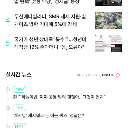
열 탄핵' 맞힌 무당, '성지글' 등장
두산에너빌리티, SMR 세제 지원·빌
4
게이츠 방한 기대에 5%대 강세
국가가 청년 상대로 '통수'?...청년미
5
래적금 12% 준다더니 "응, 오류야"
실시간 뉴스
08.06 15:26
UPDATE
4분전
與 "'하늘이법' 여야 공동 발의 괜찮아…그것이 협치"
9분전
'캐시딜' 캐시워크 돈 버는 퀴즈, 정답은?
14분전