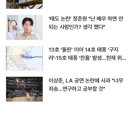
'태도 논란' 정준원 "난 배우 하면 안
되는 사람인가? 생각 했다"
13호 '돌핀' 이어 14호 태풍 '구지
라'·15호 태풍 '찬홈' 발생…현재 위
치와 이동경로는?
이상준, LA 공연 논란에 사과 "너무
죄송…연구하고 공부할 것"