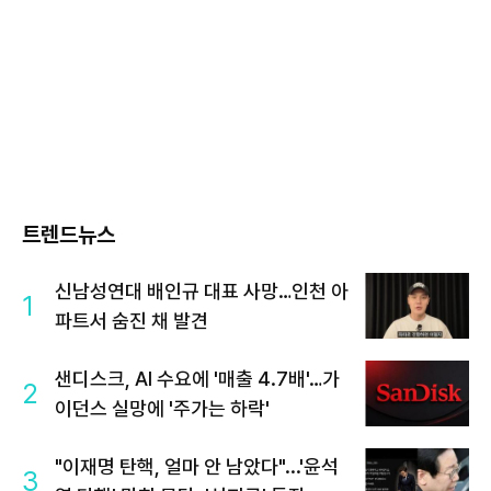
트렌드뉴스
신남성연대 배인규 대표 사망…인천 아
1
파트서 숨진 채 발견
샌디스크, AI 수요에 '매출 4.7배'…가
2
이던스 실망에 '주가는 하락'
"이재명 탄핵, 얼마 안 남았다"...'윤석
3