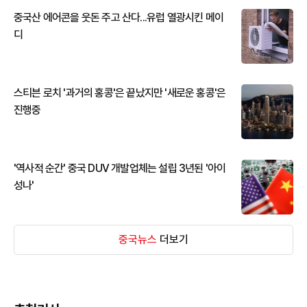
중국산 에어콘을 웃돈 주고 산다...유럽 열광시킨 메이
디
스티븐 로치 '과거의 홍콩'은 끝났지만 '새로운 홍콩'은
진행중
'역사적 순간' 중국 DUV 개발업체는 설립 3년된 '아이
성나'
중국뉴스
더보기