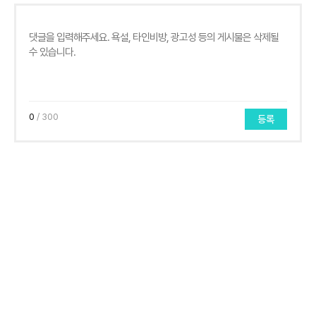
0
/ 300
등록