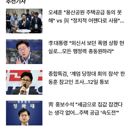
추천기사
오세훈 "용산공원 주택공급 동의 못
해" vs 與 "정치적 어젠다로 사용"
맞불
李대통령 "외신서 보던 폭염 상황 현
실로…모든 행정력 총동원하라"
종합특검, '계엄 당정대 회의 참석' 한
동훈 참고인 조사...12일 통보
靑 홍보수석 "세금으로 집값 잡겠다
는 생각 없어…주택 공급 '속도전'"