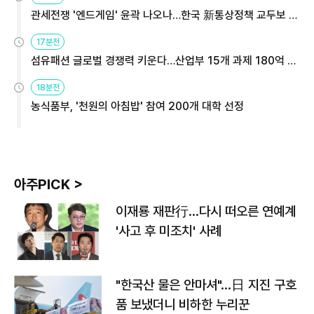
관세전쟁 '엔드게임' 윤곽 나오나…한국 新통상정책 교두보 활
용해야
17분전
섬유패션 글로벌 경쟁력 키운다…산업부 15개 과제 180억 지
원
18분전
농식품부, '천원의 아침밥' 참여 200개 대학 선정
아주PICK >
이재룡 재판行…다시 떠오른 연예계
'사고 후 미조치' 사례
"한국산 물은 안마셔"…日 지진 구호
품 보냈더니 비하한 누리꾼