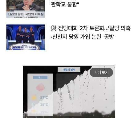
관학교 통합"
與 전당대회 2차 토론회…'탈당 의혹
·신천지 당원 가입 논란' 공방
더보기
arrow_forward_ios
Unmute