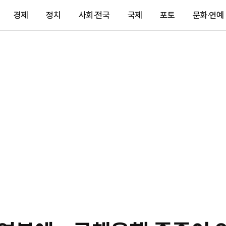
경제
정치
사회·전국
국제
포토
문화·연예