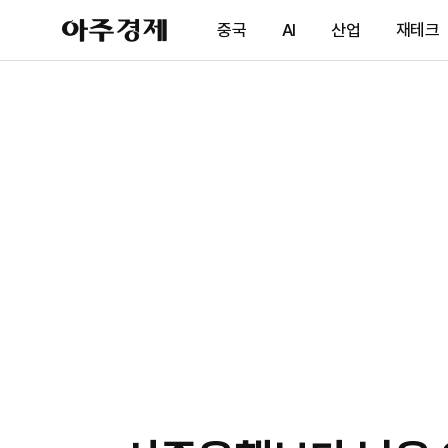
아
중국
AI
산업
재테크
주
경
제