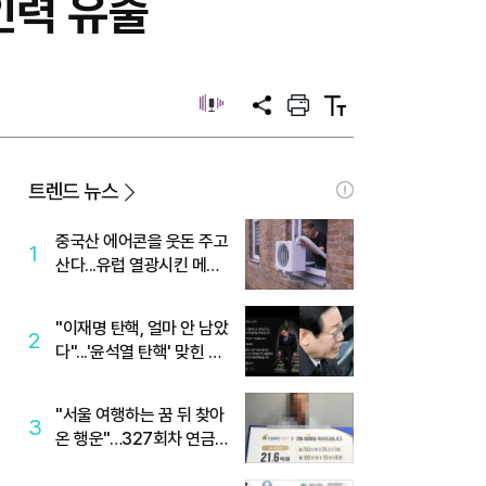
인력 유출
공
프
텍
유
린
스
트
트
크
기
트렌드 뉴스
중국산 에어콘을 웃돈 주고
1
산다...유럽 열광시킨 메이
디
"이재명 탄핵, 얼마 안 남았
2
다"...'윤석열 탄핵' 맞힌 무
당, '성지글' 등장
"서울 여행하는 꿈 뒤 찾아
3
온 행운"…327회차 연금
복권720+ 당첨번호조회