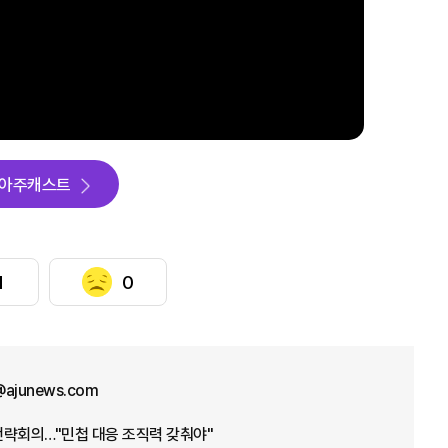
아주캐스트
1
0
@ajunews.com
전략회의…"민첩 대응 조직력 갖춰야"