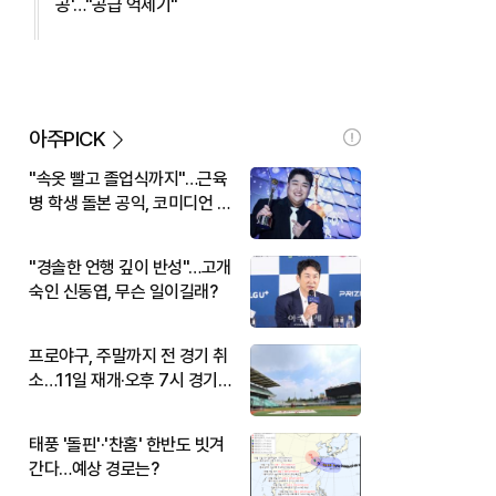
공'…"공급 억제기"
아주PICK
"속옷 빨고 졸업식까지"…근육
병 학생 돌본 공익, 코미디언 김
규원이었다
"경솔한 언행 깊이 반성"…고개
숙인 신동엽, 무슨 일이길래?
프로야구, 주말까지 전 경기 취
소…11일 재개·오후 7시 경기
시작
태풍 '돌핀'·'찬홈' 한반도 빗겨
간다…예상 경로는?