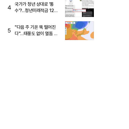
주목
국가가 청년 상대로 '통
4
수'?...청년미래적금 12%
준다더니 "응, 오류야"
"다음 주 기온 뚝 떨어진
5
다"…태풍도 없이 열돔 박
살 낸 '이것'