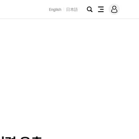
로
English
日本語
그
검
전
인
색
체
메
뉴