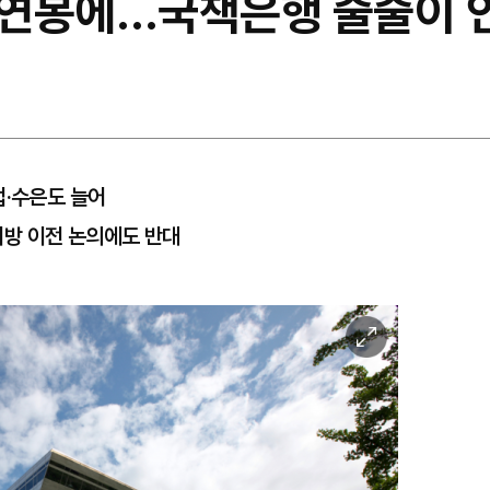
연봉에…국책은행 줄줄이 
업·수은도 늘어
방 이전 논의에도 반대
이
미
지
확
대