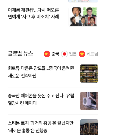
이재룡 재판行…다시 떠오른
연예계 '사고 후 미조치' 사례
글로벌 뉴스
중국
일본
베트남
희토류 다음은 광모듈…중국이 움켜쥔
새로운 전략자산
중국산 에어콘을 웃돈 주고 산다...유럽
열광시킨 메이디
스티븐 로치 '과거의 홍콩'은 끝났지만
'새로운 홍콩'은 진행중