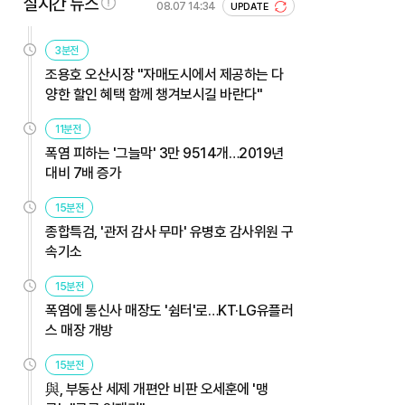
실시간 뉴스
08.07 14:34
UPDATE
3분전
조용호 오산시장 "자매도시에서 제공하는 다
양한 할인 혜택 함께 챙겨보시길 바란다"
11분전
폭염 피하는 '그늘막' 3만 9514개…2019년
대비 7배 증가
15분전
종합특검, '관저 감사 무마' 유병호 감사위원 구
속기소
15분전
폭염에 통신사 매장도 '쉼터'로…KT·LG유플러
스 매장 개방
15분전
與, 부동산 세제 개편안 비판 오세훈에 '맹