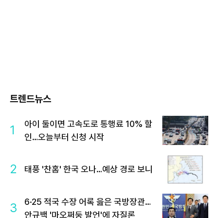
트렌드뉴스
아이 둘이면 고속도로 통행료 10% 할
1
인…오늘부터 신청 시작
2
태풍 '찬홈' 한국 오나…예상 경로 보니
6·25 적국 수장 어록 읊은 국방장관…
3
안규백 '마오쩌둥 발언'에 자질론