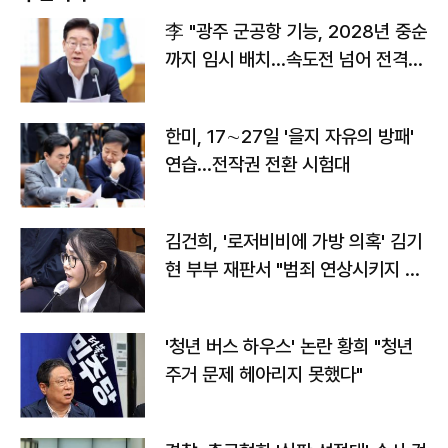
李 "광주 군공항 기능, 2028년 중순
까지 임시 배치…속도전 넘어 전격
전"
한미, 17∼27일 '을지 자유의 방패'
연습…전작권 전환 시험대
김건희, '로저비비에 가방 의혹' 김기
현 부부 재판서 "범죄 연상시키지 말
라"
'청년 버스 하우스' 논란 황희 "청년
주거 문제 헤아리지 못했다"