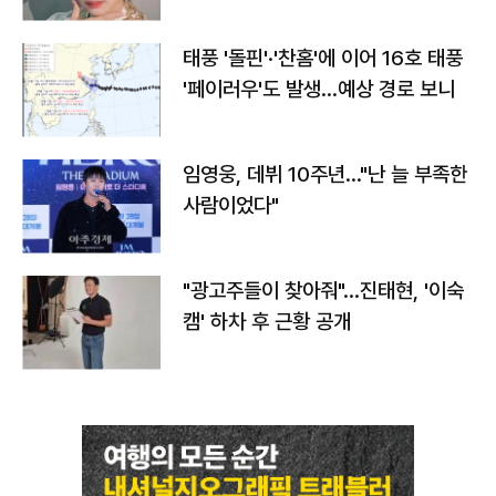
태풍 '돌핀'·'찬홈'에 이어 16호 태풍
'페이러우'도 발생…예상 경로 보니
임영웅, 데뷔 10주년…"난 늘 부족한
사람이었다"
"광고주들이 찾아줘"…진태현, '이숙
캠' 하차 후 근황 공개