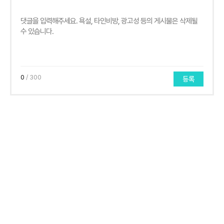
0
/ 300
등록