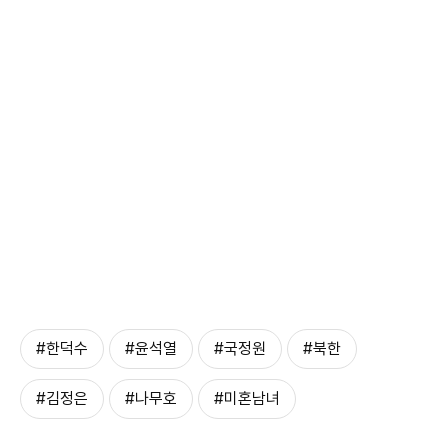
#한덕수
#윤석열
#국정원
#북한
#김정은
#나무호
#미혼남녀