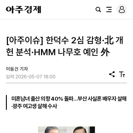
로
아
그
검
전
주
인
색
체
경
메
제
뉴
[아주이슈] 한덕수 2심 감형·北 개
헌 분석·HMM 나무호 예인 外
이동건 기자
공
텍
입력 2026-05-07 18:00
유
스
트
크
기
미혼남녀 출산 의향 40% 돌파…부산 사실혼 배우자 살해
·광주 여고생 살해 수사