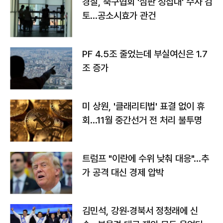
경찰, 축구협회 '심판 성접대' 수사 검
토…공소시효가 관건
PF 4.5조 줄었는데 부실여신은 1.7
조 증가
미 상원, '클래리티법' 표결 없이 휴
회…11월 중간선거 전 처리 불투명
트럼프 "이란에 수위 낮춰 대응"…추
가 공격 대신 경제 압박
김민석, 강원·경북서 정청래에 신