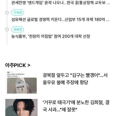
관세전쟁 '엔드게임' 윤곽 나오나…한국 新통상정책 교두보 활
용해야
17분전
섬유패션 글로벌 경쟁력 키운다…산업부 15개 과제 180억 지
원
18분전
농식품부, '천원의 아침밥' 참여 200개 대학 선정
아주PICK >
광복절 앞두고 "김구는 빨갱이"…서
울우유 불매 주장에 황당
'거꾸로 태극기'에 분노한 김희철, 결
국 사과…"제 잘못"