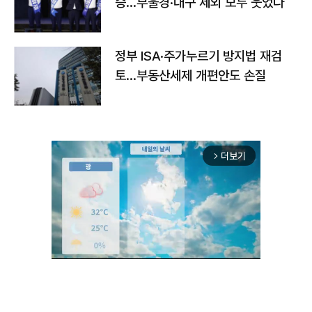
승…부울경·대구 제외 모두 웃었다
정부 ISA·주가누르기 방지법 재검
토…부동산세제 개편안도 손질
더보기
arrow_forward_ios
Unmute