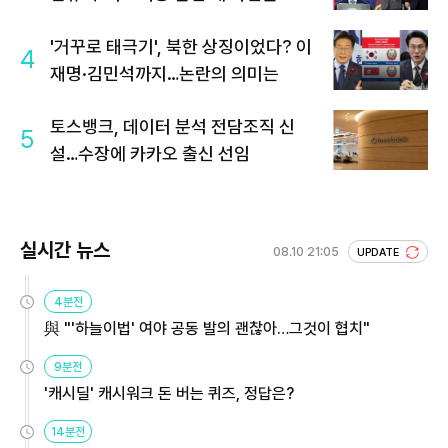
'거꾸로 태극기', 북한 상징이었다? 이
4
재명·김민석까지…논란의 의미는
토스뱅크, 데이터 분석 전담조직 신
5
설…수장에 카카오 출신 선임
실시간 뉴스
08.10 21:05
UPDATE
4분전
與 "'하늘이법' 여야 공동 발의 괜찮아…그것이 협치"
9분전
'캐시딜' 캐시워크 돈 버는 퀴즈, 정답은?
14분전