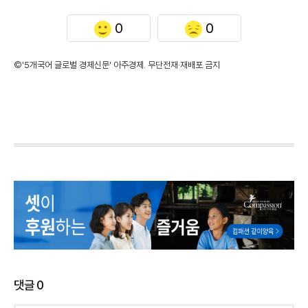
0
0
©'5개국어 글로벌 경제신문' 아주경제. 무단전재·재배포 금지
댓글
0