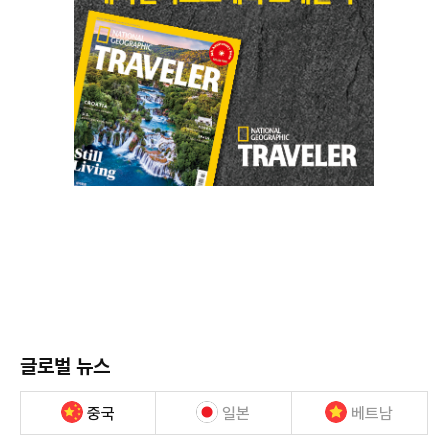
글로벌 뉴스
중국
일본
베트남