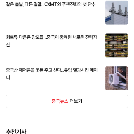
같은 출발, 다른 결말...CXMT와 푸젠진화의 첫 단추
희토류 다음은 광모듈…중국이 움켜쥔 새로운 전략자
산
중국산 에어콘을 웃돈 주고 산다...유럽 열광시킨 메이
디
중국뉴스
더보기
추천기사