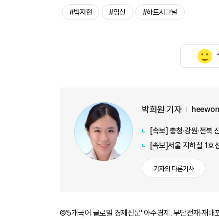
#박지현
#임신
#하트시그널
박희원 기자
heewon
[속보] 충청·강원·전북 
[속보]서울 지하철 1호
기자의 다른기사
©'5개국어 글로벌 경제신문' 아주경제. 무단전재·재배