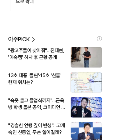
으로 확대
아주PICK
"광고주들이 찾아줘"…진태현,
'이숙캠' 하차 후 근황 공개
13호 태풍 '돌핀'·15호 '찬홈'
현재 위치는?
"속옷 빨고 졸업식까지"…근육
병 학생 돌본 공익, 코미디언 김
규원이었다
"경솔한 언행 깊이 반성"…고개
숙인 신동엽, 무슨 일이길래?