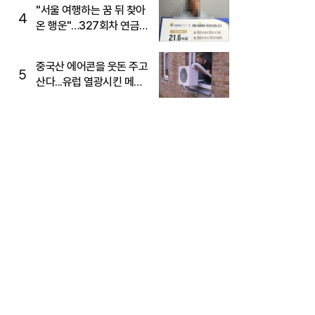
"서울 여행하는 꿈 뒤 찾아
4
온 행운"…327회차 연금
복권720+ 당첨번호조회
주목
중국산 에어콘을 웃돈 주고
5
산다...유럽 열광시킨 메이
디