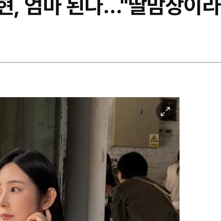
지현, 엄마 된다…"딸맘상이
이
미
지
확
대