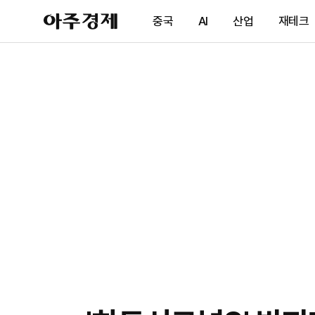
아
중국
AI
산업
재테크
주
경
제