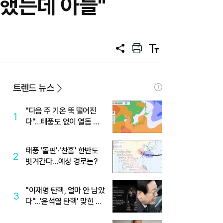
라했는데 아들"
공
프
텍
유
린
스
트
트
크
기
트렌드 뉴스
"다음 주 기온 뚝 떨어진
1
다"…태풍도 없이 열돔 박
살 낸 '이것'
태풍 '돌핀'·'찬홈' 한반도
2
빗겨간다…예상 경로는?
"이재명 탄핵, 얼마 안 남았
3
다"...'윤석열 탄핵' 맞힌 무
당, '성지글' 등장