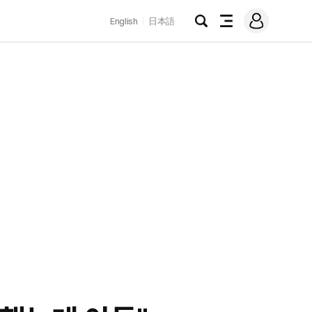
로
English
日本語
그
검
전
인
색
체
메
뉴