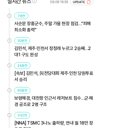
실시간 뉴스
08.08 19:39
UPDATE
7분전
사순문 장흥군수, 주말 가뭄 현장 점검…"피해
최소화 총력"
30분전
김민석, 제주·인천서 정청래 누르고 2승째…2
대1 구도 완성
34분전
[속보] 김민석, 與전당대회 제주·인천 당원투표
서 승리
60분전
보령해경, 대천항 인근서 레저보트 침수…군·해
경 공조로 2명 구조
1시간전
[NNA] TSMC 3나노 출하량, 연내 월 18만 장