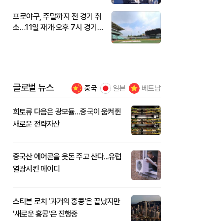
프로야구, 주말까지 전 경기 취
소…11일 재개·오후 7시 경기
시작
글로벌 뉴스
중국
일본
베트남
희토류 다음은 광모듈…중국이 움켜쥔
새로운 전략자산
중국산 에어콘을 웃돈 주고 산다...유럽
열광시킨 메이디
스티븐 로치 '과거의 홍콩'은 끝났지만
'새로운 홍콩'은 진행중