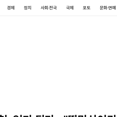
경제
정치
사회·전국
국제
포토
문화·연예