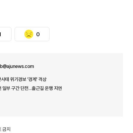
1
0
b@ajunews.com
산사태 위기경보 '경계' 격상
선 일부 구간 단전…출근길 운행 지연
포 금지