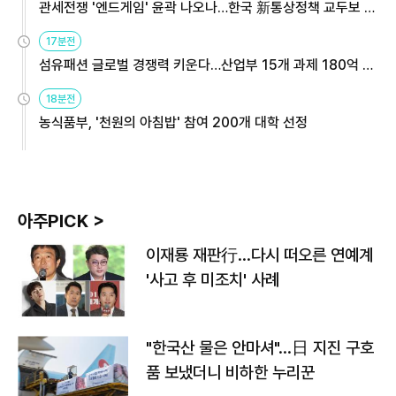
관세전쟁 '엔드게임' 윤곽 나오나…한국 新통상정책 교두보 활
용해야
17분전
섬유패션 글로벌 경쟁력 키운다…산업부 15개 과제 180억 지
원
18분전
농식품부, '천원의 아침밥' 참여 200개 대학 선정
아주PICK >
이재룡 재판行…다시 떠오른 연예계
'사고 후 미조치' 사례
"한국산 물은 안마셔"…日 지진 구호
품 보냈더니 비하한 누리꾼