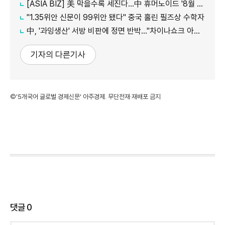
[ASIA BIZ] 美 막을수록 세진다…中 휴머노이드 '8월 대공세'
"1.35위안 신문이 99위안 됐다" 중국 홀린 필즈상 수학자
中, '과잉생산' 서방 비판에 정면 반박…"차이나쇼크 아닌 기회"
기자의 다른기사
©'5개국어 글로벌 경제신문' 아주경제. 무단전재·재배포 금지
댓글
0