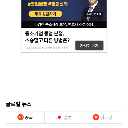
글로벌 뉴스
중국
일본
베트남