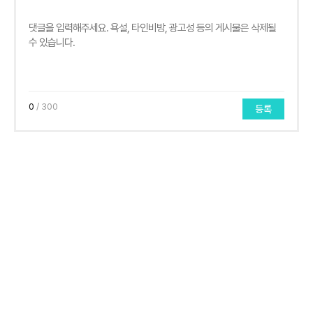
0
/ 300
등록