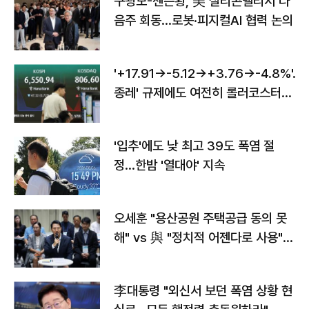
구광모-젠슨황, 美 실리콘밸리서 다
음주 회동…로봇·피지컬AI 협력 논의
'+17.91→-5.12→+3.76→-4.8%'…'
종레' 규제에도 여전히 롤러코스터
타는 코스피
'입추'에도 낮 최고 39도 폭염 절
정…한밤 '열대야' 지속
오세훈 "용산공원 주택공급 동의 못
해" vs 與 "정치적 어젠다로 사용"
맞불
李대통령 "외신서 보던 폭염 상황 현