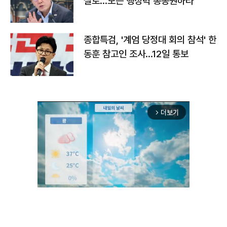
실로…모든 행정력 총동원하라"
종합특검, '계엄 당정대 회의 참석' 한
동훈 참고인 조사...12일 통보
더보기
arrow_forward_ios
Unmute