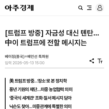
로
아
그
검
전
주
인
색
체
경
메
제
뉴
[트럼프 방중] 자금성 대신 톈탄…
中이 트럼프에 전할 메시지는
베이징(중국)=배인선 특파원
공
텍
입력 2026-05-13 15:00
유
스
트
크
기
美 트럼프 방중…'장소'로 본 정치학
풍년 기원의 제단…미중 농업협력 의미
'중국식 세계관' 조화·질서 메시지 담아
닉슨도 찾아…미중관계에 특별한 의미