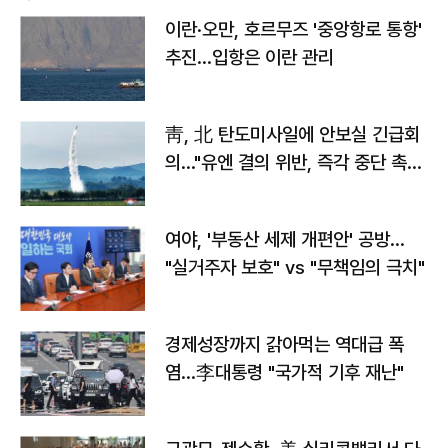
이란·오만, 호르무즈 '중앙항로 통항'
추진…입항은 이란 관리
靑, 北 탄도미사일에 안보실 긴급회
의…"유엔 결의 위반, 즉각 중단 촉
구"
여야, '부동산 세제 개편안' 공방…
"실거주자 보호" vs "무책임의 극치"
경제성장까지 갉아먹는 역대급 폭
염…李대통령 "국가적 기후 재난"