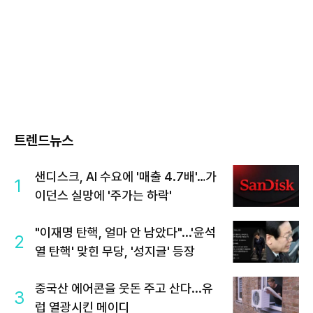
트렌드뉴스
샌디스크, AI 수요에 '매출 4.7배'…가
1
이던스 실망에 '주가는 하락'
"이재명 탄핵, 얼마 안 남았다"...'윤석
2
열 탄핵' 맞힌 무당, '성지글' 등장
중국산 에어콘을 웃돈 주고 산다...유
3
럽 열광시킨 메이디