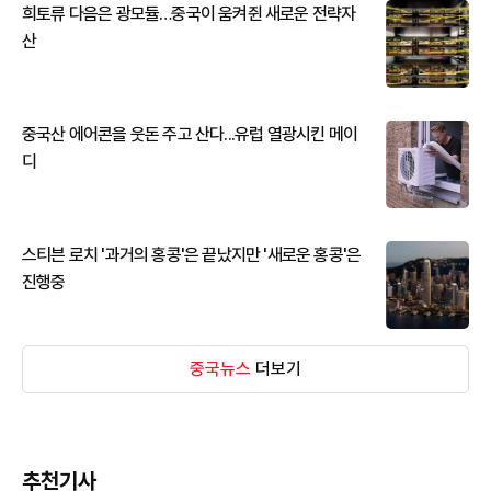
희토류 다음은 광모듈…중국이 움켜쥔 새로운 전략자
산
중국산 에어콘을 웃돈 주고 산다...유럽 열광시킨 메이
디
스티븐 로치 '과거의 홍콩'은 끝났지만 '새로운 홍콩'은
진행중
중국뉴스
더보기
추천기사