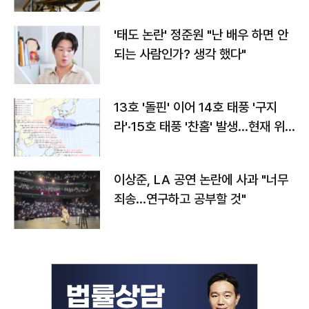
'태도 논란' 정준원 "난 배우 하면 안
되는 사람인가? 생각 했다"
13호 '돌핀' 이어 14호 태풍 '구지
라'·15호 태풍 '찬홈' 발생…현재 위
치와 이동경로는?
이상준, LA 공연 논란에 사과 "너무
죄송…연구하고 공부할 것"