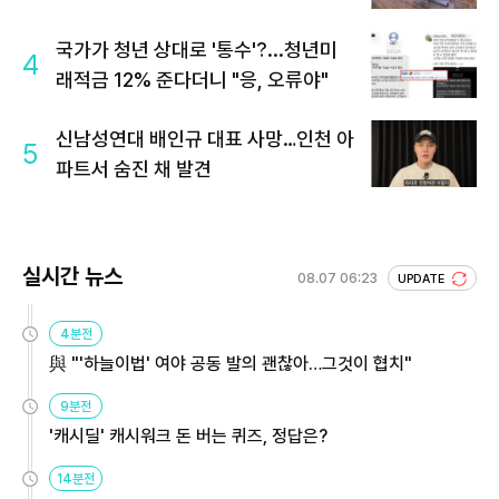
국가가 청년 상대로 '통수'?...청년미
4
래적금 12% 준다더니 "응, 오류야"
신남성연대 배인규 대표 사망…인천 아
5
파트서 숨진 채 발견
실시간 뉴스
08.07 06:23
UPDATE
4분전
與 "'하늘이법' 여야 공동 발의 괜찮아…그것이 협치"
9분전
'캐시딜' 캐시워크 돈 버는 퀴즈, 정답은?
14분전