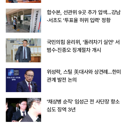
합수본, 선관위 9곳 추가 압색…강남
·서초도 '투표율 허위 입력' 정황
국민의힘 윤리위, '돌려차기 실언' 서
범수·진종오 징계절차 개시
위성락, 스틸 美대사와 상견례…한미
관계 발전 논의
'채상병 순직' 임성근 전 사단장 항소
심도 징역 3년