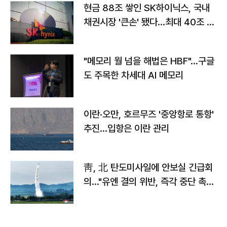
현금 88조 쌓인 SK하이닉스, 국내
채권시장 '큰손' 됐다…최대 40조 투
자
"메모리 월 넘을 해법은 HBF"…구글
도 주목한 차세대 AI 메모리
이란·오만, 호르무즈 '중앙항로 통항'
추진…입항은 이란 관리
靑, 北 탄도미사일에 안보실 긴급회
의…"유엔 결의 위반, 즉각 중단 촉
구"