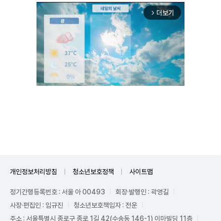
더보기
arrow_forward_ios
Unmute
개인정보처리방침
청소년보호정책
사이트맵
정기간행등록번호 : 서울 아 00493
회장·발행인 : 곽영길
사장·편집인 : 임규진
청소년보호책임자 : 전운
주소 : 서울특별시 종로구 종로 1길 42(수송동 146-1) 이마빌딩 11층