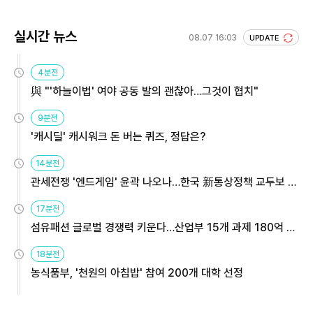
실시간 뉴스
08.07 16:03
UPDATE
4분전
與 "'하늘이법' 여야 공동 발의 괜찮아…그것이 협치"
9분전
'캐시딜' 캐시워크 돈 버는 퀴즈, 정답은?
14분전
관세전쟁 '엔드게임' 윤곽 나오나…한국 新통상정책 교두보 활
용해야
17분전
섬유패션 글로벌 경쟁력 키운다…산업부 15개 과제 180억 지
원
18분전
농식품부, '천원의 아침밥' 참여 200개 대학 선정