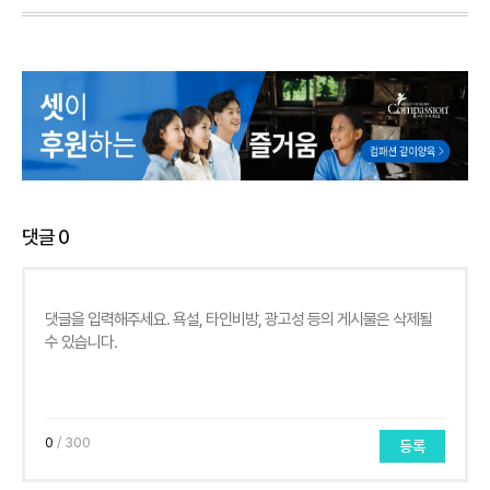
댓글
0
0
/ 300
등록