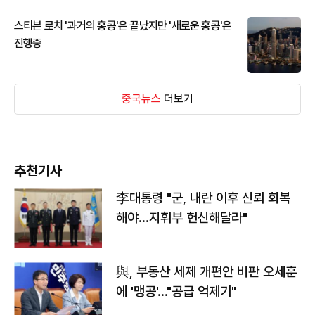
스티븐 로치 '과거의 홍콩'은 끝났지만 '새로운 홍콩'은
진행중
중국뉴스
더보기
추천기사
李대통령 "군, 내란 이후 신뢰 회복
해야…지휘부 헌신해달라"
與, 부동산 세제 개편안 비판 오세훈
에 '맹공'…"공급 억제기"