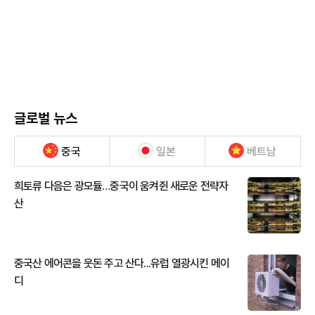
글로벌 뉴스
중국
일본
베트남
희토류 다음은 광모듈…중국이 움켜쥔 새로운 전략자
산
중국산 에어콘을 웃돈 주고 산다...유럽 열광시킨 메이
디