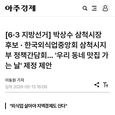
로
아
그
검
전
주
인
색
체
경
메
제
뉴
[6·3 지방선거] 박상수 삼척시장
후보 · 한국외식업중앙회 삼척시지
부 정책간담회… '우리 동네 맛집 가
는 날' 제정 제안
이동원 기자
공
텍
입력 2026-05-13 16:06
유
스
트
크
기
"외식업 살아야 지역경제도 산다"