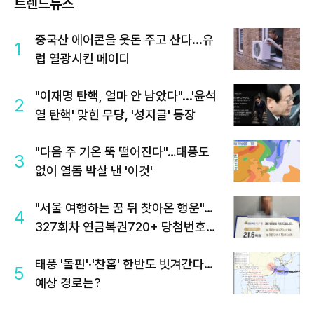
트렌드뉴스
중국산 에어콘을 웃돈 주고 산다...유
1
럽 열광시킨 메이디
"이재명 탄핵, 얼마 안 남았다"...'윤석
2
열 탄핵' 맞힌 무당, '성지글' 등장
"다음 주 기온 뚝 떨어진다"…태풍도
3
없이 열돔 박살 낸 '이것'
"서울 여행하는 꿈 뒤 찾아온 행운"…
4
327회차 연금복권720+ 당첨번호조
회 주목
태풍 '돌핀'·'찬홈' 한반도 빗겨간다…
5
예상 경로는?