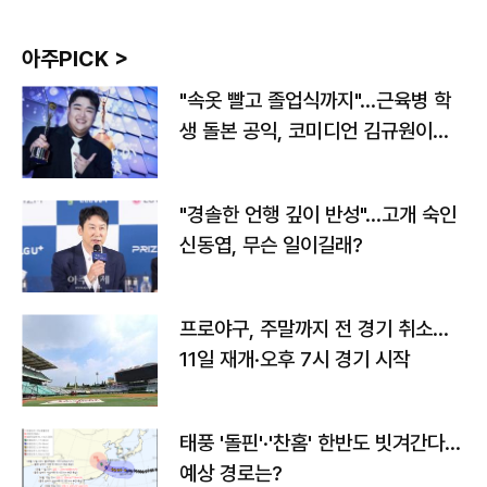
아주PICK >
"속옷 빨고 졸업식까지"…근육병 학
생 돌본 공익, 코미디언 김규원이었
다
"경솔한 언행 깊이 반성"…고개 숙인
신동엽, 무슨 일이길래?
프로야구, 주말까지 전 경기 취소…
11일 재개·오후 7시 경기 시작
태풍 '돌핀'·'찬홈' 한반도 빗겨간다…
예상 경로는?