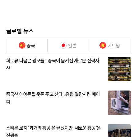
글로벌 뉴스
중국
일본
베트남
희토류 다음은 광모듈…중국이 움켜쥔 새로운 전략자
산
중국산 에어콘을 웃돈 주고 산다...유럽 열광시킨 메이
디
스티븐 로치 '과거의 홍콩'은 끝났지만 '새로운 홍콩'은
진행중