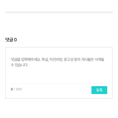
댓글
0
0
/ 300
등록