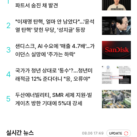
1
파트서 숨진 채 발견
"이재명 탄핵, 얼마 안 남았다"...'윤석
2
열 탄핵' 맞힌 무당, '성지글' 등장
샌디스크, AI 수요에 '매출 4.7배'…가
3
이던스 실망에 '주가는 하락'
국가가 청년 상대로 '통수'?...청년미
4
래적금 12% 준다더니 "응, 오류야"
두산에너빌리티, SMR 세제 지원·빌
5
게이츠 방한 기대에 5%대 강세
실시간 뉴스
08.06 17:49
UPDATE