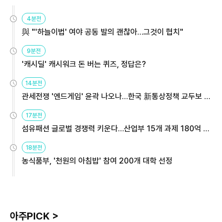
4분전
與 "'하늘이법' 여야 공동 발의 괜찮아…그것이 협치"
9분전
'캐시딜' 캐시워크 돈 버는 퀴즈, 정답은?
14분전
관세전쟁 '엔드게임' 윤곽 나오나…한국 新통상정책 교두보 활
용해야
17분전
섬유패션 글로벌 경쟁력 키운다…산업부 15개 과제 180억 지
원
18분전
농식품부, '천원의 아침밥' 참여 200개 대학 선정
아주PICK >