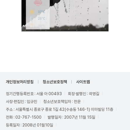
Unmute
개인정보처리방침
청소년보호정책
사이트맵
정기간행등록번호 : 서울 아 00493
회장·발행인 : 곽영길
사장·편집인 : 임규진
청소년보호책임자 : 전운
주소 : 서울특별시 종로구 종로 1길 42(수송동 146-1) 이마빌딩 11층
전화 : 02-767-1500
발행일자 : 2007년 11월 15일
등록일자 : 2008년 01월10일