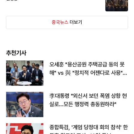
중국뉴스
더보기
추천기사
오세훈 "용산공원 주택공급 동의 못
해" vs 與 "정치적 어젠다로 사용"
맞불
李대통령 "외신서 보던 폭염 상황 현
실로…모든 행정력 총동원하라"
종합특검, '계엄 당정대 회의 참석' 한