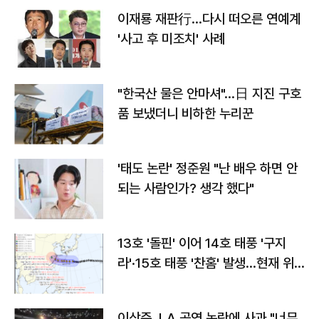
이재룡 재판行…다시 떠오른 연예계
'사고 후 미조치' 사례
"한국산 물은 안마셔"…日 지진 구호
품 보냈더니 비하한 누리꾼
'태도 논란' 정준원 "난 배우 하면 안
되는 사람인가? 생각 했다"
13호 '돌핀' 이어 14호 태풍 '구지
라'·15호 태풍 '찬홈' 발생…현재 위
치와 이동경로는?
이상준, LA 공연 논란에 사과 "너무