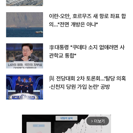
이란·오만, 호르무즈 새 항로 좌표 합
의…"전면 개방은 아냐"
李대통령 "쿠데타 소지 없애려면 사
관학교 통합"
與 전당대회 2차 토론회…'탈당 의혹
·신천지 당원 가입 논란' 공방
더보기
arrow_forward_ios