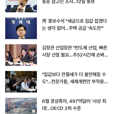
동훈 참고인 조사...12일 통보
靑 홍보수석 "세금으로 집값 잡겠다
는 생각 없어…주택 공급 '속도전'"
김정관 산업장관 "반도체 산업, 빠른
시장 선점 필요…주52시간제 손봐
야"
"집값보다 전월세가 더 불안해질 수
도"…전문가들, 세제개편안 부작용
우려
6월 경상흑자, 497억달러 '사상 최
대'…OECD 2위 수준