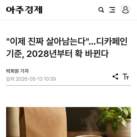
로
아
그
검
전
주
인
색
체
경
메
제
뉴
"이제 진짜 살아남는다"…디카페인
기준, 2028년부터 확 바뀐다
박희원 기자
공
텍
입력 2026-05-13 10:39
유
스
트
크
기