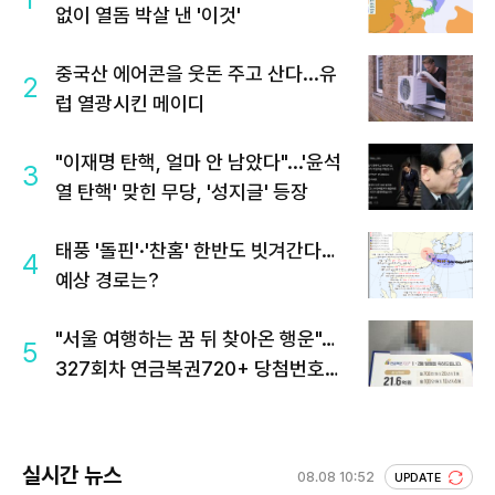
없이 열돔 박살 낸 '이것'
중국산 에어콘을 웃돈 주고 산다...유
2
럽 열광시킨 메이디
"이재명 탄핵, 얼마 안 남았다"...'윤석
3
열 탄핵' 맞힌 무당, '성지글' 등장
태풍 '돌핀'·'찬홈' 한반도 빗겨간다…
4
예상 경로는?
"서울 여행하는 꿈 뒤 찾아온 행운"…
5
327회차 연금복권720+ 당첨번호조
회 주목
실시간 뉴스
08.08 10:52
UPDATE