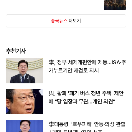
중국뉴스
더보기
추천기사
李, 정부 세제개편안에 제동…ISA·주
가누르기안 재검토 지시
與, 황희 '폐기 버스 청년 주택' 제안
에 "당 입장과 무관…개인 의견"
李대통령, '호우피해' 안동·의성 관할