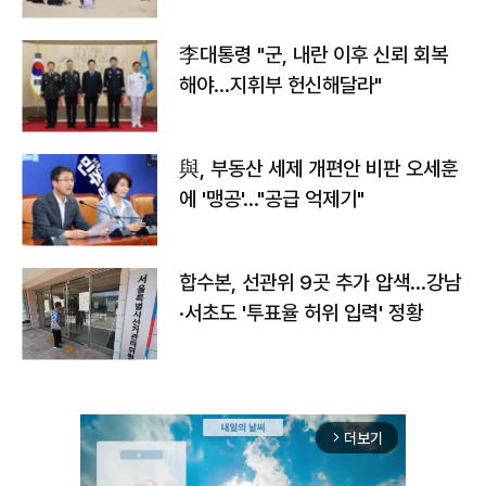
李대통령 "군, 내란 이후 신뢰 회복
해야…지휘부 헌신해달라"
與, 부동산 세제 개편안 비판 오세훈
에 '맹공'…"공급 억제기"
합수본, 선관위 9곳 추가 압색…강남
·서초도 '투표율 허위 입력' 정황
더보기
arrow_forward_ios