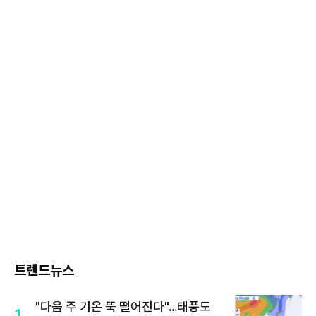
트렌드뉴스
"다음 주 기온 뚝 떨어진다"…태풍도
1