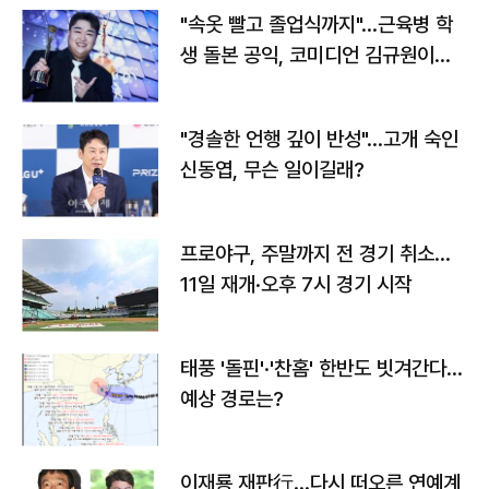
"속옷 빨고 졸업식까지"…근육병 학
생 돌본 공익, 코미디언 김규원이었
다
"경솔한 언행 깊이 반성"…고개 숙인
신동엽, 무슨 일이길래?
프로야구, 주말까지 전 경기 취소…
11일 재개·오후 7시 경기 시작
태풍 '돌핀'·'찬홈' 한반도 빗겨간다…
예상 경로는?
이재룡 재판行…다시 떠오른 연예계