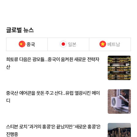
글로벌 뉴스
중국
일본
베트남
희토류 다음은 광모듈…중국이 움켜쥔 새로운 전략자
산
중국산 에어콘을 웃돈 주고 산다...유럽 열광시킨 메이
디
스티븐 로치 '과거의 홍콩'은 끝났지만 '새로운 홍콩'은
진행중