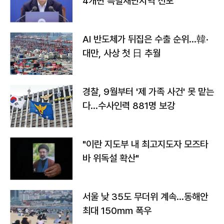
4개면 특별재난지역 선포
AI 반도체가 뒤집은 수출 순위…韓·
대만, 사상 첫 日 추월
경찰, 9월부터 '제 가족 사건' 못 맡는
다…수사인력 881명 보강
"이란 지도부 내 최고지도자 모즈타
바 위독설 확산"
서울 낮 35도 무더위 계속…동해안
최대 150㎜ 폭우