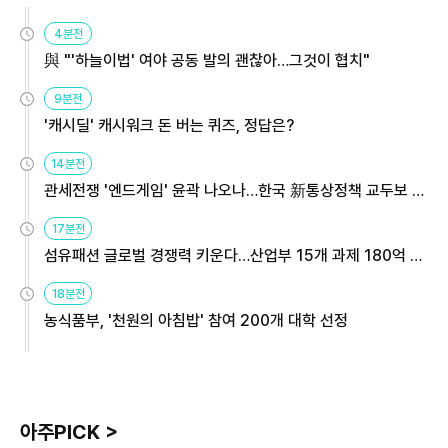
4분전
與 "'하늘이법' 여야 공동 발의 괜찮아…그것이 협치"
9분전
'캐시딜' 캐시워크 돈 버는 퀴즈, 정답은?
14분전
관세전쟁 '엔드게임' 윤곽 나오나…한국 新통상정책 교두보 활
용해야
17분전
섬유패션 글로벌 경쟁력 키운다…산업부 15개 과제 180억 지
원
18분전
농식품부, '천원의 아침밥' 참여 200개 대학 선정
아주PICK >