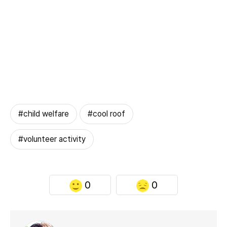
#child welfare
#cool roof
#volunteer activity
0
0