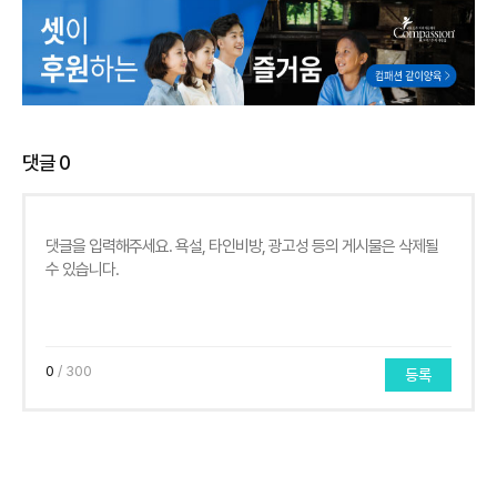
댓글
0
0
/ 300
등록