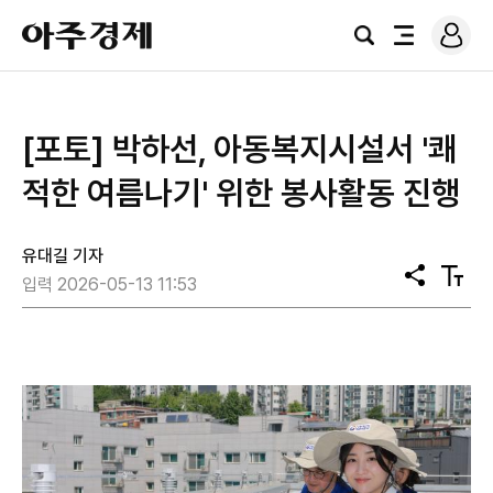
로
아
그
검
전
주
인
색
체
경
메
제
뉴
[포토] 박하선, 아동복지시설서 '쾌
적한 여름나기' 위한 봉사활동 진행
유대길 기자
공
텍
입력 2026-05-13 11:53
유
스
트
크
기