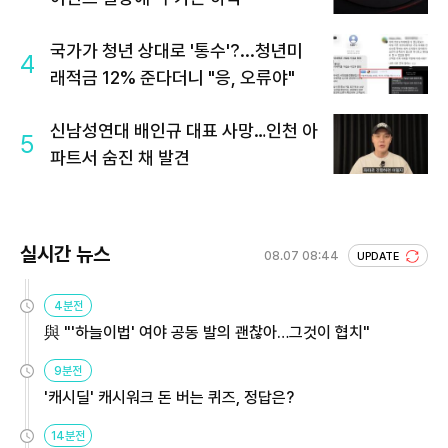
국가가 청년 상대로 '통수'?...청년미
4
래적금 12% 준다더니 "응, 오류야"
신남성연대 배인규 대표 사망…인천 아
5
파트서 숨진 채 발견
실시간 뉴스
08.07 08:44
UPDATE
4분전
與 "'하늘이법' 여야 공동 발의 괜찮아…그것이 협치"
9분전
'캐시딜' 캐시워크 돈 버는 퀴즈, 정답은?
14분전