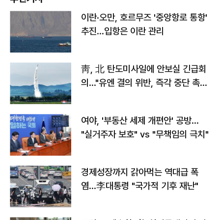
이란·오만, 호르무즈 '중앙항로 통항'
추진…입항은 이란 관리
靑, 北 탄도미사일에 안보실 긴급회
의…"유엔 결의 위반, 즉각 중단 촉
구"
여야, '부동산 세제 개편안' 공방…
"실거주자 보호" vs "무책임의 극치"
경제성장까지 갉아먹는 역대급 폭
염…李대통령 "국가적 기후 재난"