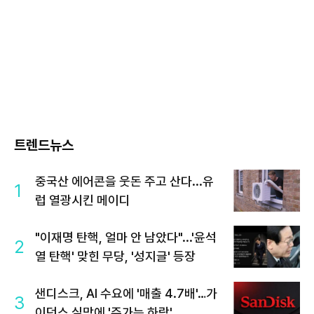
트렌드뉴스
중국산 에어콘을 웃돈 주고 산다...유
1
럽 열광시킨 메이디
"이재명 탄핵, 얼마 안 남았다"...'윤석
2
열 탄핵' 맞힌 무당, '성지글' 등장
샌디스크, AI 수요에 '매출 4.7배'…가
3
이던스 실망에 '주가는 하락'