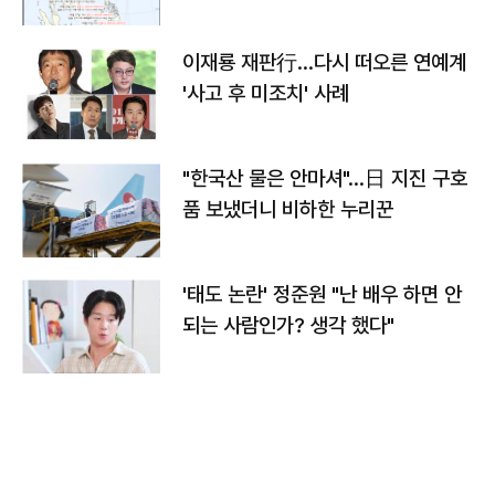
이재룡 재판行…다시 떠오른 연예계
'사고 후 미조치' 사례
"한국산 물은 안마셔"…日 지진 구호
품 보냈더니 비하한 누리꾼
'태도 논란' 정준원 "난 배우 하면 안
되는 사람인가? 생각 했다"