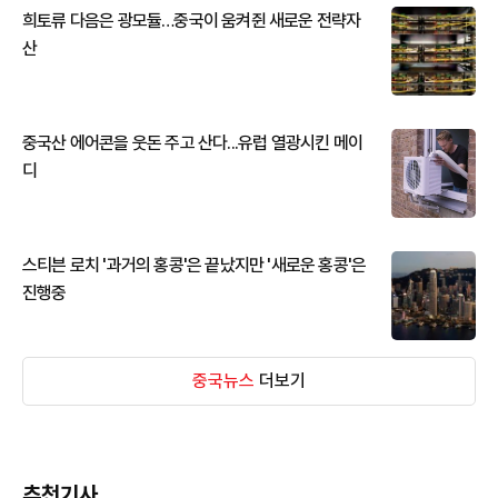
희토류 다음은 광모듈…중국이 움켜쥔 새로운 전략자
산
중국산 에어콘을 웃돈 주고 산다...유럽 열광시킨 메이
디
스티븐 로치 '과거의 홍콩'은 끝났지만 '새로운 홍콩'은
진행중
중국뉴스
더보기
추천기사