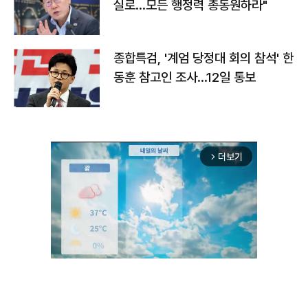
실로…모든 행정력 총동원하라"
종합특검, '계엄 당정대 회의 참석' 한
동훈 참고인 조사...12일 통보
더보기
arrow_forward_ios
Unmute