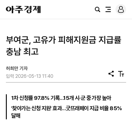
로
아
그
검
전
주
인
색
체
경
메
제
뉴
부여군, 고유가 피해지원금 지급률
충남 최고
허희만 기자
공
텍
입력 2026-05-13 11:40
유
스
트
크
기
1차 신청률 97.8% 기록…15개 시·군 중 가장 높아
'찾아가는 신청 지원' 효과…굿뜨래페이 지급 비율 85%
달해