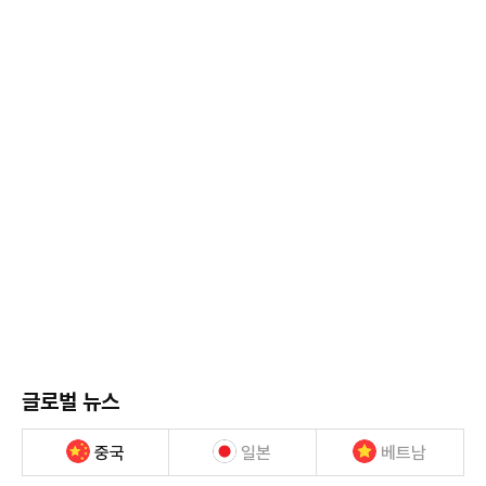
글로벌 뉴스
중국
일본
베트남