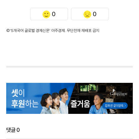
0
0
©'5개국어 글로벌 경제신문' 아주경제. 무단전재·재배포 금지
댓글
0