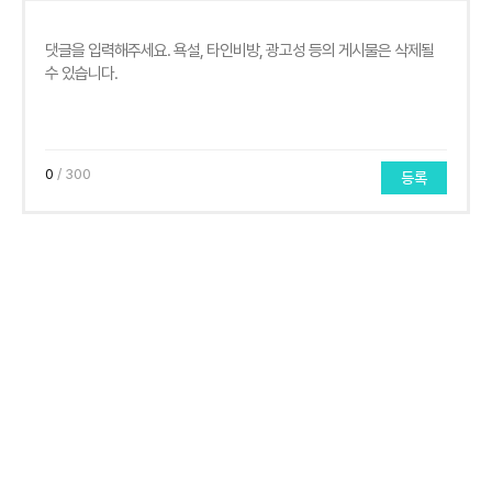
0
/ 300
등록