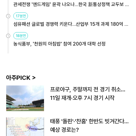
관세전쟁 '엔드게임' 윤곽 나오나…한국 新통상정책 교두보 활
용해야
17분전
섬유패션 글로벌 경쟁력 키운다…산업부 15개 과제 180억 지
원
18분전
농식품부, '천원의 아침밥' 참여 200개 대학 선정
아주PICK >
프로야구, 주말까지 전 경기 취소…
11일 재개·오후 7시 경기 시작
태풍 '돌핀'·'찬홈' 한반도 빗겨간다…
예상 경로는?