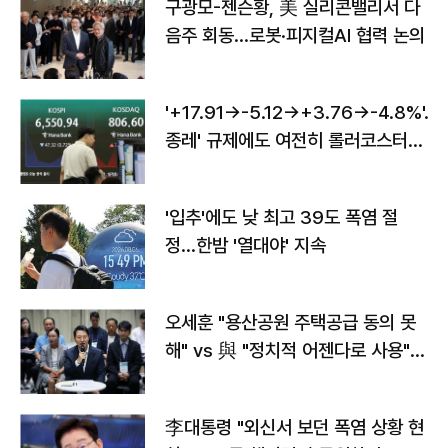
구광모-젠슨황, 美 실리콘밸리서 다
음주 회동…로봇·피지컬AI 협력 논의
'+17.91→-5.12→+3.76→-4.8%'…'
종레' 규제에도 여전히 롤러코스터
타는 코스피
'입추'에도 낮 최고 39도 폭염 절
정…한밤 '열대야' 지속
오세훈 "용산공원 주택공급 동의 못
해" vs 與 "정치적 어젠다로 사용"
맞불
李대통령 "외신서 보던 폭염 상황 현