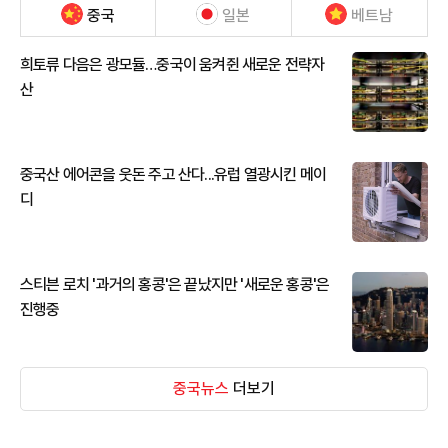
중국
일본
베트남
희토류 다음은 광모듈…중국이 움켜쥔 새로운 전략자
산
중국산 에어콘을 웃돈 주고 산다...유럽 열광시킨 메이
디
스티븐 로치 '과거의 홍콩'은 끝났지만 '새로운 홍콩'은
진행중
중국뉴스
더보기