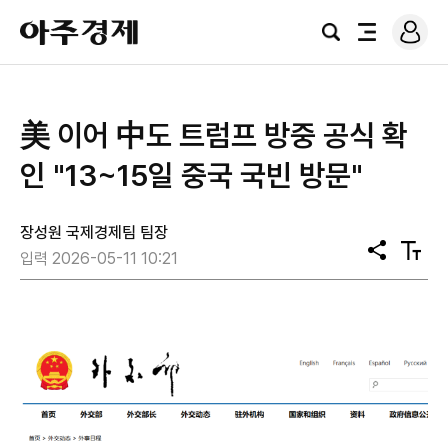
로
아
그
검
전
주
인
색
체
경
메
제
뉴
美 이어 中도 트럼프 방중 공식 확
인 "13~15일 중국 국빈 방문"
장성원 국제경제팀 팀장
공
텍
입력 2026-05-11 10:21
유
스
트
크
기