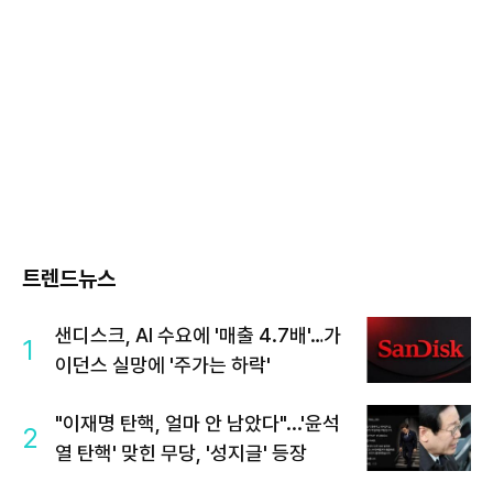
트렌드뉴스
샌디스크, AI 수요에 '매출 4.7배'…가
1
이던스 실망에 '주가는 하락'
"이재명 탄핵, 얼마 안 남았다"...'윤석
2
열 탄핵' 맞힌 무당, '성지글' 등장