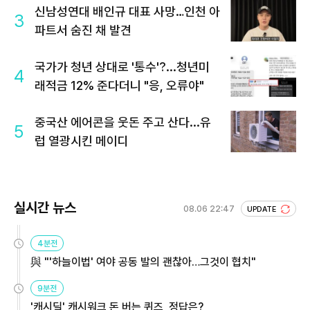
신남성연대 배인규 대표 사망…인천 아
3
파트서 숨진 채 발견
국가가 청년 상대로 '통수'?...청년미
4
래적금 12% 준다더니 "응, 오류야"
중국산 에어콘을 웃돈 주고 산다...유
5
럽 열광시킨 메이디
실시간 뉴스
08.06 22:47
UPDATE
4분전
與 "'하늘이법' 여야 공동 발의 괜찮아…그것이 협치"
9분전
'캐시딜' 캐시워크 돈 버는 퀴즈, 정답은?