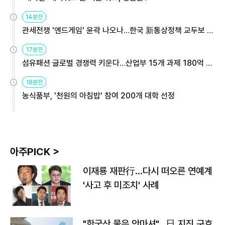
14분전
관세전쟁 '엔드게임' 윤곽 나오나…한국 新통상정책 교두보 활
용해야
17분전
섬유패션 글로벌 경쟁력 키운다…산업부 15개 과제 180억 지
원
18분전
농식품부, '천원의 아침밥' 참여 200개 대학 선정
아주PICK >
이재룡 재판行…다시 떠오른 연예계
'사고 후 미조치' 사례
"한국산 물은 안마셔"…日 지진 구호