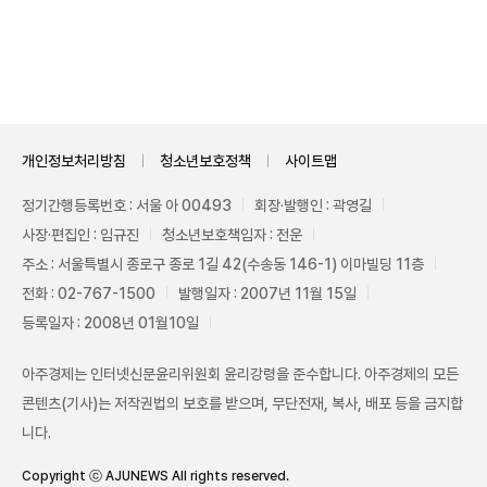
Unmute
개인정보처리방침
청소년보호정책
사이트맵
정기간행등록번호 : 서울 아 00493
회장·발행인 : 곽영길
사장·편집인 : 임규진
청소년보호책임자 : 전운
주소 : 서울특별시 종로구 종로 1길 42(수송동 146-1) 이마빌딩 11층
전화 : 02-767-1500
발행일자 : 2007년 11월 15일
등록일자 : 2008년 01월10일
아주경제는 인터넷신문윤리위원회 윤리강령을 준수합니다. 아주경제의 모든
콘텐츠(기사)는 저작권법의 보호를 받으며, 무단전재, 복사, 배포 등을 금지합
니다.
Copyright ⓒ AJUNEWS All rights reserved.