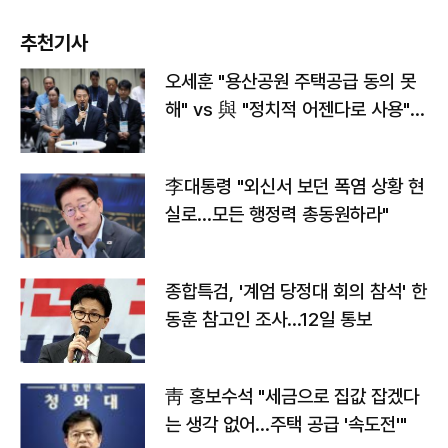
추천기사
오세훈 "용산공원 주택공급 동의 못
해" vs 與 "정치적 어젠다로 사용"
맞불
李대통령 "외신서 보던 폭염 상황 현
실로…모든 행정력 총동원하라"
종합특검, '계엄 당정대 회의 참석' 한
동훈 참고인 조사...12일 통보
靑 홍보수석 "세금으로 집값 잡겠다
는 생각 없어…주택 공급 '속도전'"