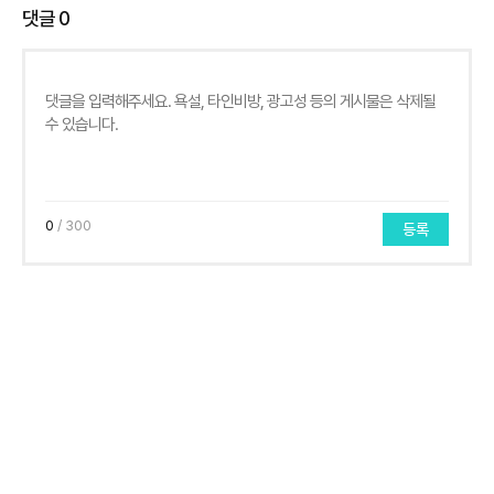
댓글
0
0
/ 300
등록