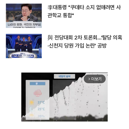
李대통령 "쿠데타 소지 없애려면 사
관학교 통합"
與 전당대회 2차 토론회…'탈당 의혹
·신천지 당원 가입 논란' 공방
더보기
arrow_forward_ios