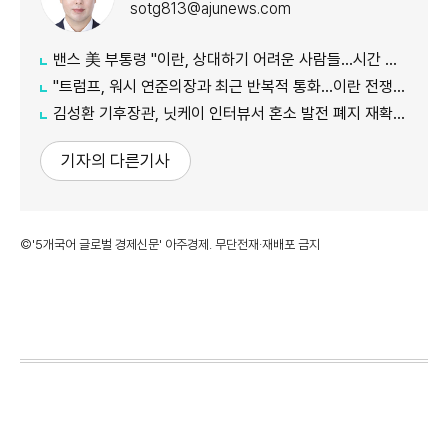
sotg813@ajunews.com
밴스 美 부통령 "이란, 상대하기 어려운 사람들…시간 걸릴 것"
"트럼프, 워시 연준의장과 최근 반복적 통화…이란 전쟁 등 자문 구해"
김성환 기후장관, 닛케이 인터뷰서 혼소 발전 폐지 재확인…"日 암모니아 조달 영향 전망"
기자의 다른기사
©'5개국어 글로벌 경제신문' 아주경제. 무단전재·재배포 금지