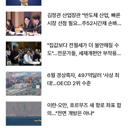
김정관 산업장관 "반도체 산업, 빠른
시장 선점 필요…주52시간제 손봐
야"
"집값보다 전월세가 더 불안해질 수
도"…전문가들, 세제개편안 부작용
우려
6월 경상흑자, 497억달러 '사상 최
대'…OECD 2위 수준
이란·오만, 호르무즈 새 항로 좌표 합
의…"전면 개방은 아냐"