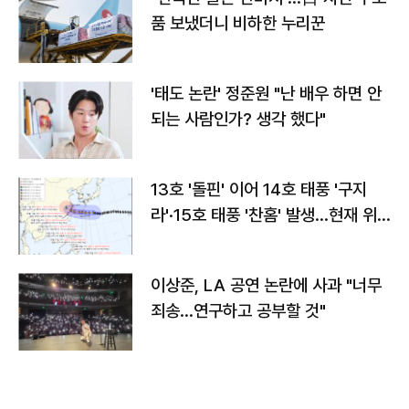
품 보냈더니 비하한 누리꾼
'태도 논란' 정준원 "난 배우 하면 안
되는 사람인가? 생각 했다"
13호 '돌핀' 이어 14호 태풍 '구지
라'·15호 태풍 '찬홈' 발생…현재 위
치와 이동경로는?
이상준, LA 공연 논란에 사과 "너무
죄송…연구하고 공부할 것"