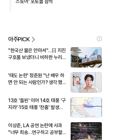
스토어' 포토콜 참석
아주PICK
"한국산 물은 안마셔"…日 지진
구호품 보냈더니 비하한 누리
꾼
'태도 논란' 정준원 "난 배우 하
면 안 되는 사람인가? 생각 했
다"
13호 '돌핀' 이어 14호 태풍 '구
지라'·15호 태풍 '찬홈' 발생…
현재 위치와 이동경로는?
이상준, LA 공연 논란에 사과
"너무 죄송…연구하고 공부할
것"