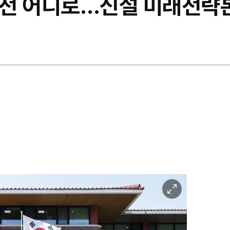
전 어디로…신설 미래전략
이
미
지