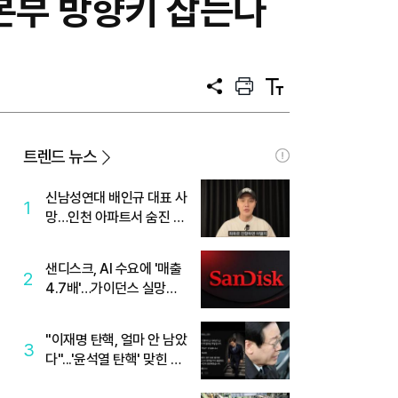
본부 방향키 잡는다
공
프
텍
유
린
스
트
트
크
기
트렌드 뉴스
신남성연대 배인규 대표 사
1
망…인천 아파트서 숨진 채
발견
샌디스크, AI 수요에 '매출
2
4.7배'…가이던스 실망에
'주가는 하락'
"이재명 탄핵, 얼마 안 남았
3
다"...'윤석열 탄핵' 맞힌 무
당, '성지글' 등장