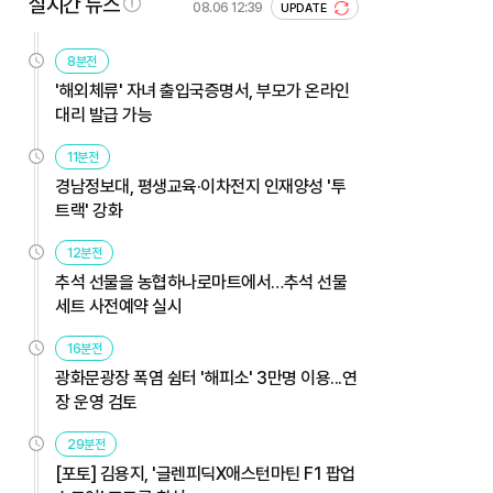
실시간 뉴스
08.06 12:39
UPDATE
8분전
'해외체류' 자녀 출입국증명서, 부모가 온라인
대리 발급 가능
11분전
경남정보대, 평생교육·이차전지 인재양성 '투
트랙' 강화
12분전
추석 선물을 농협하나로마트에서…추석 선물
세트 사전예약 실시
16분전
광화문광장 폭염 쉼터 '해피소' 3만명 이용...연
장 운영 검토
29분전
[포토] 김용지, '글렌피딕X애스턴마틴 F1 팝업