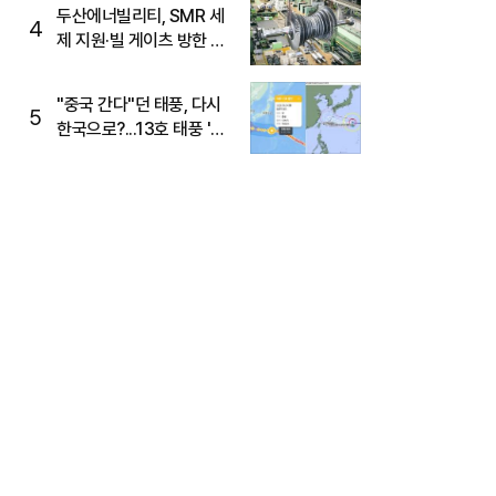
두산에너빌리티, SMR 세
4
제 지원·빌 게이츠 방한 기
대에 5%대 강세
"중국 간다"던 태풍, 다시
5
한국으로?...13호 태풍 '돌
핀' 방향 급전환