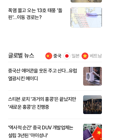
폭염 몰고 오는 13호 태풍 '돌
핀'…이동 경로는?
글로벌 뉴스
중국
일본
베트남
중국산 에어콘을 웃돈 주고 산다...유럽
열광시킨 메이디
스티븐 로치 '과거의 홍콩'은 끝났지만
'새로운 홍콩'은 진행중
'역사적 순간' 중국 DUV 개발업체는
설립 3년된 '아이성나'