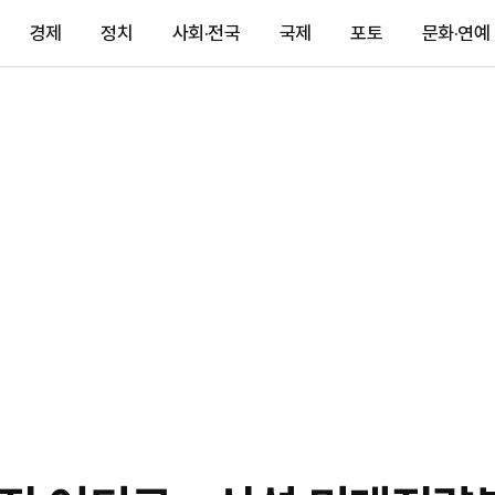
경제
정치
사회·전국
국제
포토
문화·연예