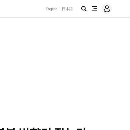
로
English
日本語
그
검
전
인
색
체
메
뉴