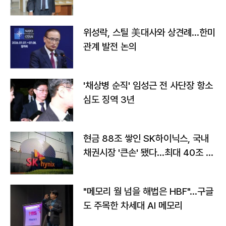
위성락, 스틸 美대사와 상견례…한미
관계 발전 논의
'채상병 순직' 임성근 전 사단장 항소
심도 징역 3년
현금 88조 쌓인 SK하이닉스, 국내
채권시장 '큰손' 됐다…최대 40조 투
자
"메모리 월 넘을 해법은 HBF"…구글
도 주목한 차세대 AI 메모리