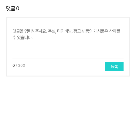
댓글
0
0
/ 300
등록