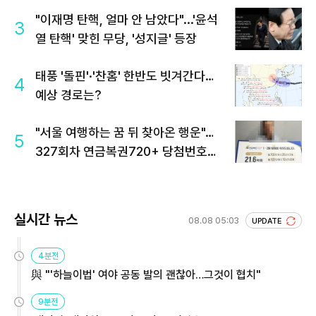
"이재명 탄핵, 얼마 안 남았다"...'윤석
3
열 탄핵' 맞힌 무당, '성지글' 등장
태풍 '돌핀'·'찬홈' 한반도 빗겨간다…
4
예상 경로는?
"서울 여행하는 꿈 뒤 찾아온 행운"…
5
327회차 연금복권720+ 당첨번호조
회 주목
실시간 뉴스
08.08 05:03
UPDATE
4분전
與 "'하늘이법' 여야 공동 발의 괜찮아…그것이 협치"
9분전