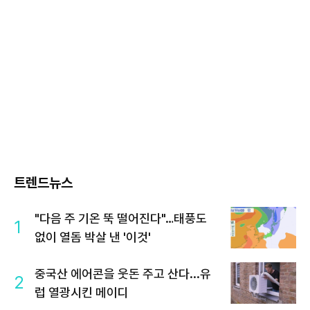
트렌드뉴스
"다음 주 기온 뚝 떨어진다"…태풍도
1
없이 열돔 박살 낸 '이것'
중국산 에어콘을 웃돈 주고 산다...유
2
럽 열광시킨 메이디