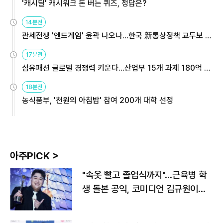
'캐시딜' 캐시워크 돈 버는 퀴즈, 정답은?
14분전
관세전쟁 '엔드게임' 윤곽 나오나…한국 新통상정책 교두보 활
용해야
17분전
섬유패션 글로벌 경쟁력 키운다…산업부 15개 과제 180억 지
원
18분전
농식품부, '천원의 아침밥' 참여 200개 대학 선정
아주PICK >
"속옷 빨고 졸업식까지"…근육병 학
생 돌본 공익, 코미디언 김규원이었
다