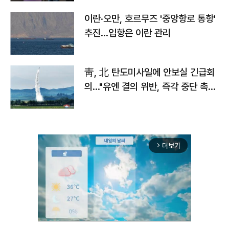
이란·오만, 호르무즈 '중앙항로 통항'
추진…입항은 이란 관리
靑, 北 탄도미사일에 안보실 긴급회
의…"유엔 결의 위반, 즉각 중단 촉
구"
더보기
arrow_forward_ios