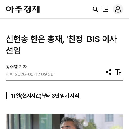
로
아
그
검
전
주
인
색
체
경
메
제
뉴
신현송 한은 총재, '친정' BIS 이사
선임
장수영 기자
공
텍
입력 2026-05-12 09:26
유
스
트
크
기
11일(현지시간)부터 3년 임기 시작