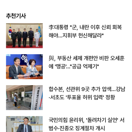
추천기사
李대통령 "군, 내란 이후 신뢰 회복
해야…지휘부 헌신해달라"
與, 부동산 세제 개편안 비판 오세훈
에 '맹공'…"공급 억제기"
합수본, 선관위 9곳 추가 압색…강남
·서초도 '투표율 허위 입력' 정황
국민의힘 윤리위, '돌려차기 실언' 서
범수·진종오 징계절차 개시