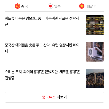
중국
일본
베트남
희토류 다음은 광모듈…중국이 움켜쥔 새로운 전략자
산
중국산 에어콘을 웃돈 주고 산다...유럽 열광시킨 메이
디
스티븐 로치 '과거의 홍콩'은 끝났지만 '새로운 홍콩'은
진행중
중국뉴스
더보기