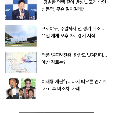
"경솔한 언행 깊이 반성"…고개 숙인
신동엽, 무슨 일이길래?
프로야구, 주말까지 전 경기 취소…
11일 재개·오후 7시 경기 시작
태풍 '돌핀'·'찬홈' 한반도 빗겨간다…
예상 경로는?
이재룡 재판行…다시 떠오른 연예계
'사고 후 미조치' 사례