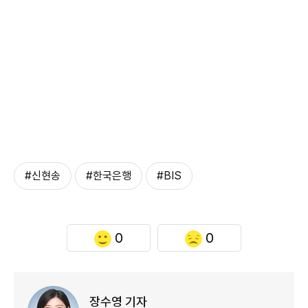
#신현송
#한국은행
#BIS
0
0
장수영 기자