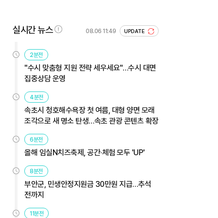
실시간 뉴스
08.06 11:49
UPDATE
2분전
"수시 맞춤형 지원 전략 세우세요"…수시 대면
집중상담 운영
4분전
속초시 청호해수욕장 첫 여름, 대형 양면 모래
조각으로 새 명소 탄생…속초 관광 콘텐츠 확장
6분전
올해 임실N치즈축제, 공간·체험 모두 'UP'
8분전
부안군, 민생안정지원금 30만원 지급…추석
전까지
11분전