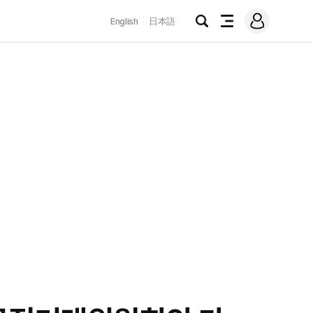
로
English
日本語
그
검
전
인
색
체
메
뉴