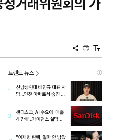
 공정거래위원회의 가
공
프
텍
유
린
스
트
트
크
기
트렌드 뉴스
신남성연대 배인규 대표 사
1
망…인천 아파트서 숨진 채
발견
샌디스크, AI 수요에 '매출
2
4.7배'…가이던스 실망에
'주가는 하락'
"이재명 탄핵, 얼마 안 남았