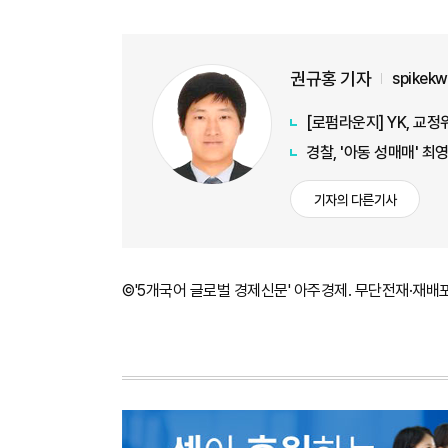
권규홍 기자
spikek
[로펌라운지] YK, 교
경찰, '아동 성매매' 최
기자의 다른기사
©'5개국어 글로벌 경제신문' 아주경제. 무단전재·재배