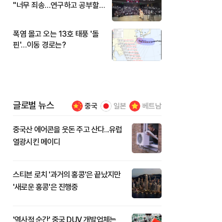
"너무 죄송…연구하고 공부할
것"
폭염 몰고 오는 13호 태풍 '돌
핀'…이동 경로는?
글로벌 뉴스
중국
일본
베트남
중국산 에어콘을 웃돈 주고 산다...유럽
열광시킨 메이디
스티븐 로치 '과거의 홍콩'은 끝났지만
'새로운 홍콩'은 진행중
'역사적 순간' 중국 DUV 개발업체는