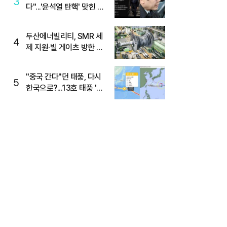
3
다"...'윤석열 탄핵' 맞힌 무
당, '성지글' 등장
두산에너빌리티, SMR 세
4
제 지원·빌 게이츠 방한 기
대에 5%대 강세
"중국 간다"던 태풍, 다시
5
한국으로?...13호 태풍 '돌
핀' 방향 급전환