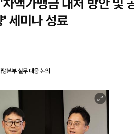
 '차액가맹금 대처 방안 및
향' 세미나 성료
가맹본부 실무 대응 논의
이
미
지
확
대