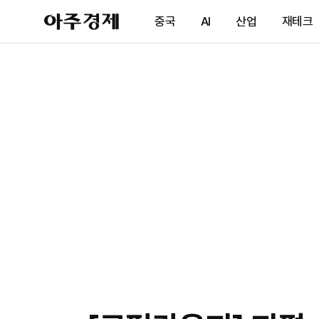
아
중국
AI
산업
재테크
주
경
제