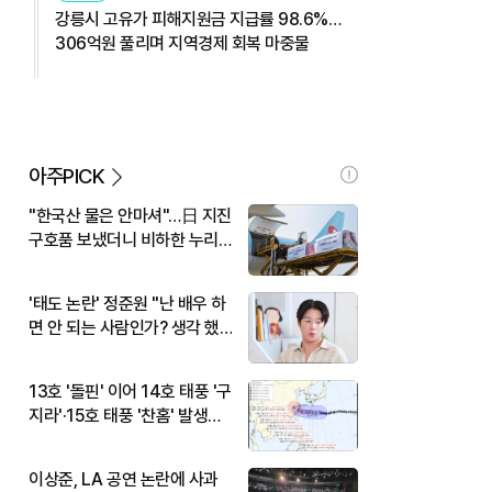
강릉시 고유가 피해지원금 지급률 98.6%…
306억원 풀리며 지역경제 회복 마중물
아주PICK
"한국산 물은 안마셔"…日 지진
구호품 보냈더니 비하한 누리
꾼
'태도 논란' 정준원 "난 배우 하
면 안 되는 사람인가? 생각 했
다"
13호 '돌핀' 이어 14호 태풍 '구
지라'·15호 태풍 '찬홈' 발생…
현재 위치와 이동경로는?
이상준, LA 공연 논란에 사과