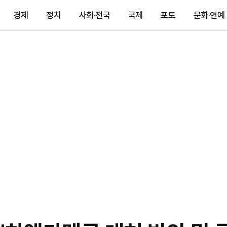
경제
정치
사회·전국
국제
포토
문화·연예