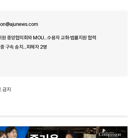
won@ajunews.com
정위원 중앙협의회와 MOU…수용자 교화·법률지원 협력
영중 구속 송치...피해자 2명
포 금지