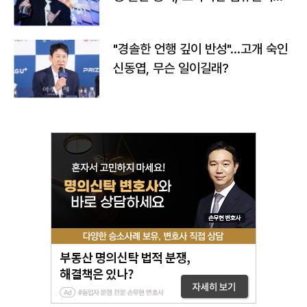
다
"경솔한 언행 깊이 반성"…고개 숙인
신동엽, 무슨 일이길래?