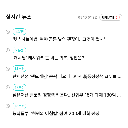
실시간 뉴스
08.10 01:22
UPDATE
4분전
與 "'하늘이법' 여야 공동 발의 괜찮아…그것이 협치"
9분전
'캐시딜' 캐시워크 돈 버는 퀴즈, 정답은?
14분전
관세전쟁 '엔드게임' 윤곽 나오나…한국 新통상정책 교두보 활
용해야
17분전
섬유패션 글로벌 경쟁력 키운다…산업부 15개 과제 180억 지
원
18분전
농식품부, '천원의 아침밥' 참여 200개 대학 선정