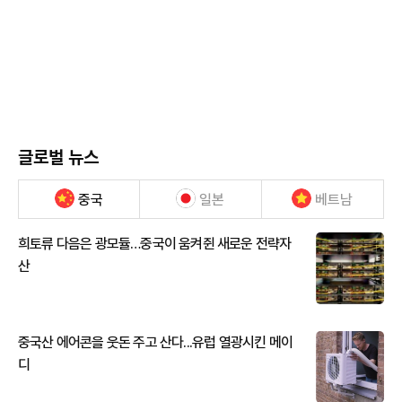
글로벌 뉴스
중국
일본
베트남
희토류 다음은 광모듈…중국이 움켜쥔 새로운 전략자
산
중국산 에어콘을 웃돈 주고 산다...유럽 열광시킨 메이
디