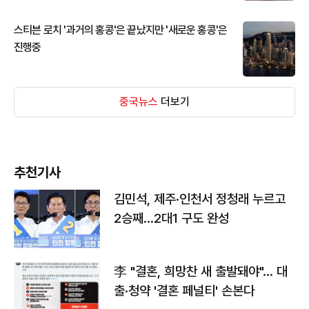
스티븐 로치 '과거의 홍콩'은 끝났지만 '새로운 홍콩'은
진행중
중국뉴스
더보기
추천기사
김민석, 제주·인천서 정청래 누르고
2승째…2대1 구도 완성
李 "결혼, 희망찬 새 출발돼야"… 대
출·청약 '결혼 페널티' 손본다