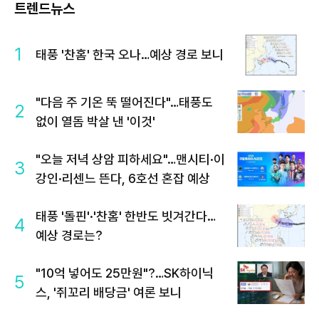
트렌드뉴스
1
태풍 '찬홈' 한국 오나…예상 경로 보니
"다음 주 기온 뚝 떨어진다"…태풍도
2
없이 열돔 박살 낸 '이것'
"오늘 저녁 상암 피하세요"…맨시티·이
3
강인·리센느 뜬다, 6호선 혼잡 예상
태풍 '돌핀'·'찬홈' 한반도 빗겨간다…
4
예상 경로는?
"10억 넣어도 25만원"?…SK하이닉
5
스, '쥐꼬리 배당금' 여론 보니