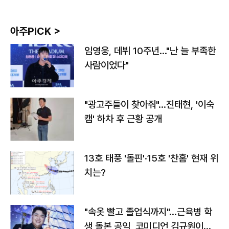
아주PICK >
임영웅, 데뷔 10주년…"난 늘 부족한
사람이었다"
"광고주들이 찾아줘"…진태현, '이숙
캠' 하차 후 근황 공개
13호 태풍 '돌핀'·15호 '찬홈' 현재 위
치는?
"속옷 빨고 졸업식까지"…근육병 학
생 돌본 공익, 코미디언 김규원이었