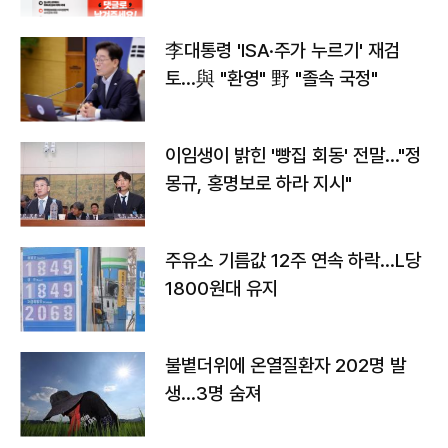
李대통령 'ISA·주가 누르기' 재검
토…與 "환영" 野 "졸속 국정"
이임생이 밝힌 '빵집 회동' 전말…"정
몽규, 홍명보로 하라 지시"
주유소 기름값 12주 연속 하락…L당
1800원대 유지
불볕더위에 온열질환자 202명 발
생…3명 숨져