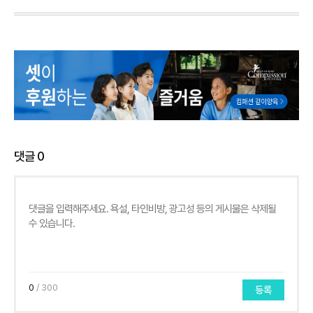
댓글
0
0
/ 300
등록