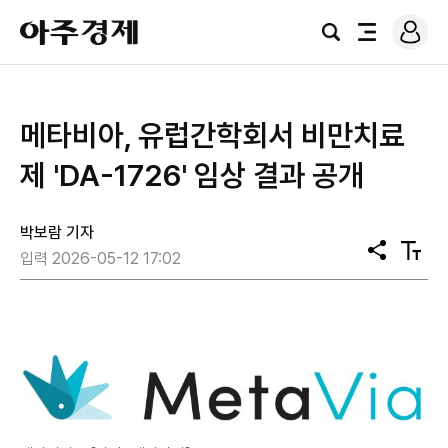
로
아
그
검
전
주
인
색
체
경
메
제
뉴
메타비아, 유럽간학회서 비만치료
제 'DA-1726' 임상 결과 공개
박보람 기자
공
텍
입력 2026-05-12 17:02
유
스
트
크
기