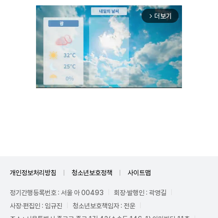
더보기
arrow_forward_ios
Mute
개인정보처리방침
청소년보호정책
사이트맵
정기간행등록번호 : 서울 아 00493
회장·발행인 : 곽영길
사장·편집인 : 임규진
청소년보호책임자 : 전운