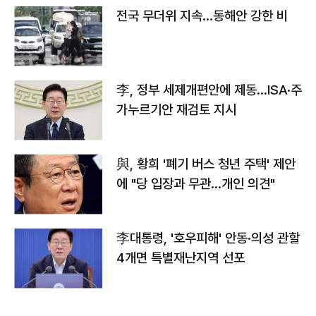
전국 무더위 지속…동해안 강한 비
李, 정부 세제개편안에 제동…ISA·주
가누르기안 재검토 지시
與, 황희 '폐기 버스 청년 주택' 제안
에 "당 입장과 무관…개인 의견"
李대통령, '호우피해' 안동·의성 관할
4개면 특별재난지역 선포