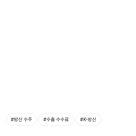
#방산 수주
#수출 수수료
#K-방산