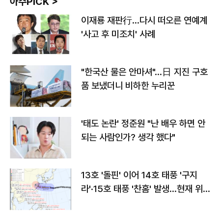
아주PICK >
이재룡 재판行…다시 떠오른 연예계
'사고 후 미조치' 사례
"한국산 물은 안마셔"…日 지진 구호
품 보냈더니 비하한 누리꾼
'태도 논란' 정준원 "난 배우 하면 안
되는 사람인가? 생각 했다"
13호 '돌핀' 이어 14호 태풍 '구지
라'·15호 태풍 '찬홈' 발생…현재 위
치와 이동경로는?