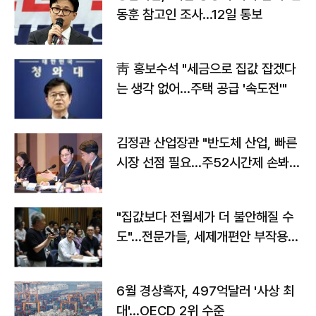
동훈 참고인 조사...12일 통보
靑 홍보수석 "세금으로 집값 잡겠다
는 생각 없어…주택 공급 '속도전'"
김정관 산업장관 "반도체 산업, 빠른
시장 선점 필요…주52시간제 손봐
야"
"집값보다 전월세가 더 불안해질 수
도"…전문가들, 세제개편안 부작용
우려
6월 경상흑자, 497억달러 '사상 최
대'…OECD 2위 수준