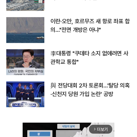
이란·오만, 호르무즈 새 항로 좌표 합
의…"전면 개방은 아냐"
李대통령 "쿠데타 소지 없애려면 사
관학교 통합"
與 전당대회 2차 토론회…'탈당 의혹
·신천지 당원 가입 논란' 공방
더보기
arrow_forward_ios