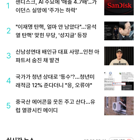
샌디스크, AI 수요에 '매출 4.7배'…가
1
이던스 실망에 '주가는 하락'
"이재명 탄핵, 얼마 안 남았다"...'윤석
2
열 탄핵' 맞힌 무당, '성지글' 등장
신남성연대 배인규 대표 사망…인천 아
3
파트서 숨진 채 발견
국가가 청년 상대로 '통수'?...청년미
4
래적금 12% 준다더니 "응, 오류야"
중국산 에어콘을 웃돈 주고 산다...유
5
럽 열광시킨 메이디