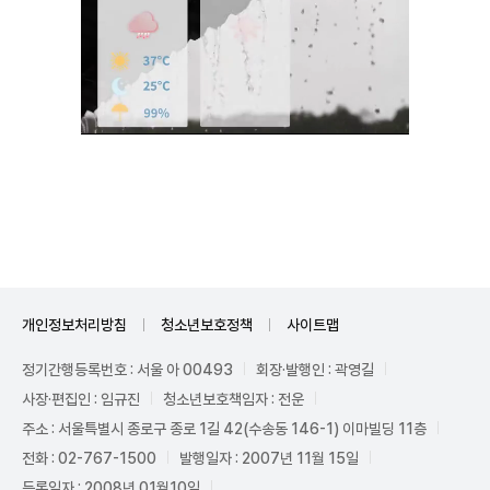
Unmute
개인정보처리방침
청소년보호정책
사이트맵
정기간행등록번호 : 서울 아 00493
회장·발행인 : 곽영길
사장·편집인 : 임규진
청소년보호책임자 : 전운
주소 : 서울특별시 종로구 종로 1길 42(수송동 146-1) 이마빌딩 11층
전화 : 02-767-1500
발행일자 : 2007년 11월 15일
등록일자 : 2008년 01월10일