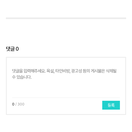
댓글
0
0
/ 300
등록