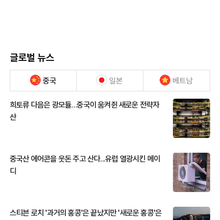
글로벌 뉴스
중국
일본
베트남
희토류 다음은 광모듈…중국이 움켜쥔 새로운 전략자
산
중국산 에어콘을 웃돈 주고 산다...유럽 열광시킨 메이
디
스티븐 로치 '과거의 홍콩'은 끝났지만 '새로운 홍콩'은