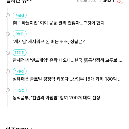
실시간 뉴스
08.06 22:41
UPDATE
4분전
與 "'하늘이법' 여야 공동 발의 괜찮아…그것이 협치"
9분전
'캐시딜' 캐시워크 돈 버는 퀴즈, 정답은?
14분전
관세전쟁 '엔드게임' 윤곽 나오나…한국 新통상정책 교두보 활
용해야
17분전
섬유패션 글로벌 경쟁력 키운다…산업부 15개 과제 180억 지
원
18분전
농식품부, '천원의 아침밥' 참여 200개 대학 선정