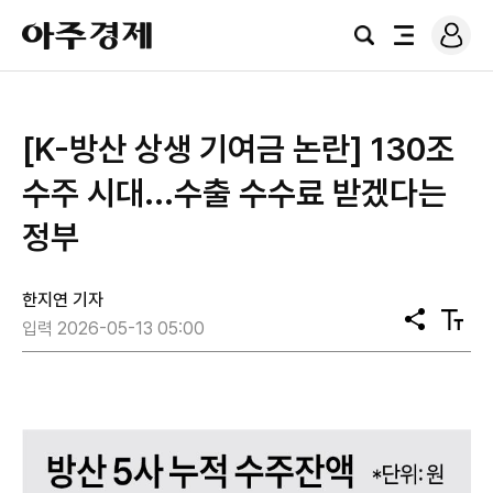
로
아
그
검
전
주
인
색
체
경
메
제
뉴
[K-방산 상생 기여금 논란] 130조
수주 시대...수출 수수료 받겠다는
정부
한지연 기자
공
텍
입력 2026-05-13 05:00
유
스
트
크
기