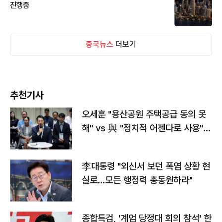
진행중
중국뉴스
더보기
추천기사
오세훈 "용산공원 주택공급 동의 못
해" vs 與 "정치적 어젠다로 사용"
맞불
李대통령 "외신서 보던 폭염 상황 현
실로…모든 행정력 총동원하라"
종합특검, '계엄 당정대 회의 참석' 한