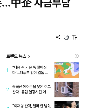
...中企 자금부담
공
프
텍
유
린
스
트
트
크
기
트렌드 뉴스
"다음 주 기온 뚝 떨어진
1
다"…태풍도 없이 열돔 박
살 낸 '이것'
중국산 에어콘을 웃돈 주고
2
산다...유럽 열광시킨 메이
디
"이재명 탄핵, 얼마 안 남았