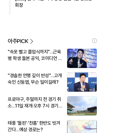
회장
아주PICK
"속옷 빨고 졸업식까지"…근육
병 학생 돌본 공익, 코미디언 김
규원이었다
"경솔한 언행 깊이 반성"…고개
숙인 신동엽, 무슨 일이길래?
프로야구, 주말까지 전 경기 취
소…11일 재개·오후 7시 경기
시작
태풍 '돌핀'·'찬홈' 한반도 빗겨
간다…예상 경로는?