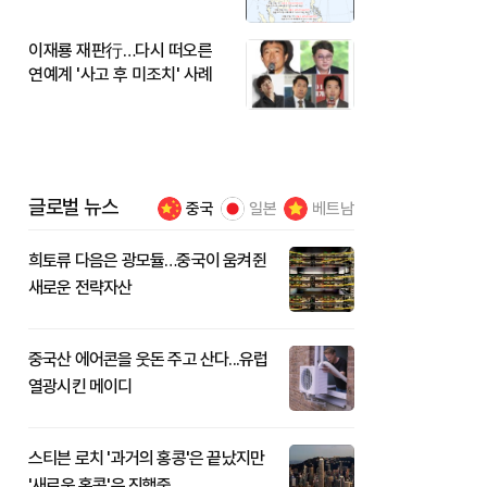
이재룡 재판行…다시 떠오른
연예계 '사고 후 미조치' 사례
글로벌 뉴스
중국
일본
베트남
희토류 다음은 광모듈…중국이 움켜쥔
새로운 전략자산
중국산 에어콘을 웃돈 주고 산다...유럽
열광시킨 메이디
스티븐 로치 '과거의 홍콩'은 끝났지만
'새로운 홍콩'은 진행중