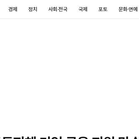
경제
정치
사회·전국
국제
포토
문화·연예