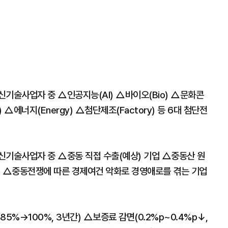
기술사업자 중 △인공지능(AI) △바이오(Bio) △문화콘
e) △에너지(Energy) △첨단제조(Factory) 등 6대 첨단전
신기술사업자 중 △중동 직접 수출(예상) 기업 △중동산 원
업 △중동전쟁에 따른 경제여건 악화로 경영애로를 겪는 기업
5%→100%, 3년간) △보증료 감면(0.2%p~0.4%p↓,