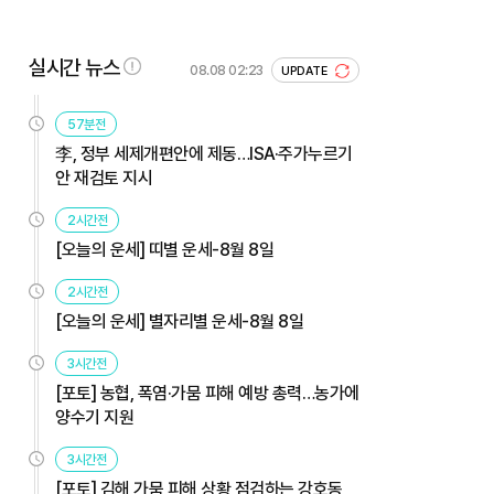
실시간 뉴스
08.08 02:23
UPDATE
57분전
李, 정부 세제개편안에 제동…ISA·주가누르기
안 재검토 지시
2시간전
[오늘의 운세] 띠별 운세-8월 8일
2시간전
[오늘의 운세] 별자리별 운세-8월 8일
3시간전
[포토] 농협, 폭염·가뭄 피해 예방 총력…농가에
양수기 지원
3시간전
[포토] 김해 가뭄 피해 상황 점검하는 강호동