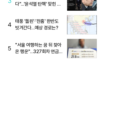
3
다"...'윤석열 탄핵' 맞힌 무
당, '성지글' 등장
태풍 '돌핀'·'찬홈' 한반도
4
빗겨간다…예상 경로는?
"서울 여행하는 꿈 뒤 찾아
5
온 행운"…327회차 연금
복권720+ 당첨번호조회
주목