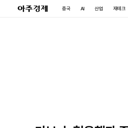
아
중국
AI
산업
재테크
주
경
제