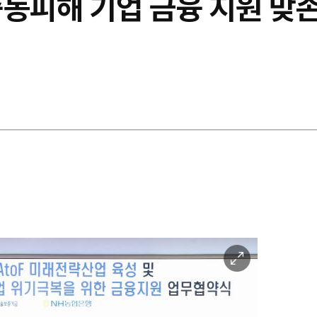
동피해 기업 금융 지원 맞손
이
미
지