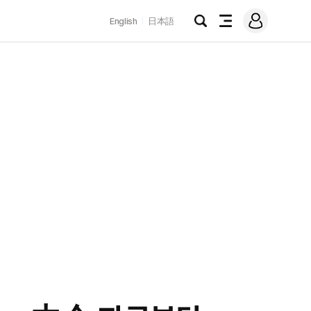
로
English
日本語
그
검
전
인
색
체
메
뉴