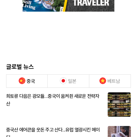
글로벌 뉴스
중국
일본
베트남
희토류 다음은 광모듈…중국이 움켜쥔 새로운 전략자
산
중국산 에어콘을 웃돈 주고 산다...유럽 열광시킨 메이