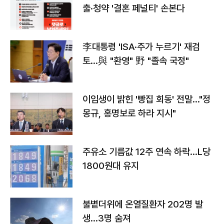
출·청약 '결혼 페널티' 손본다
李대통령 'ISA·주가 누르기' 재검
토…與 "환영" 野 "졸속 국정"
이임생이 밝힌 '빵집 회동' 전말…"정
몽규, 홍명보로 하라 지시"
주유소 기름값 12주 연속 하락…L당
1800원대 유지
불볕더위에 온열질환자 202명 발
생…3명 숨져