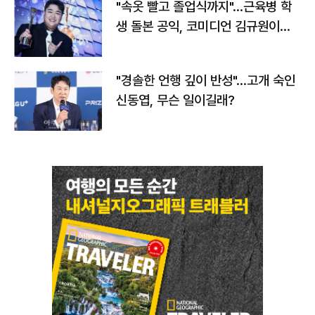
"속옷 빨고 졸업식까지"…근육병 학
생 돌본 공익, 코미디언 김규원이었
다
"경솔한 언행 깊이 반성"…고개 숙인
신동엽, 무슨 일이길래?