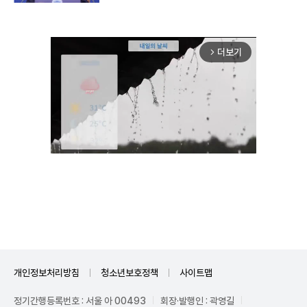
더보기
arrow_forward_ios
Unmute
개인정보처리방침
청소년보호정책
사이트맵
정기간행등록번호 : 서울 아 00493
회장·발행인 : 곽영길