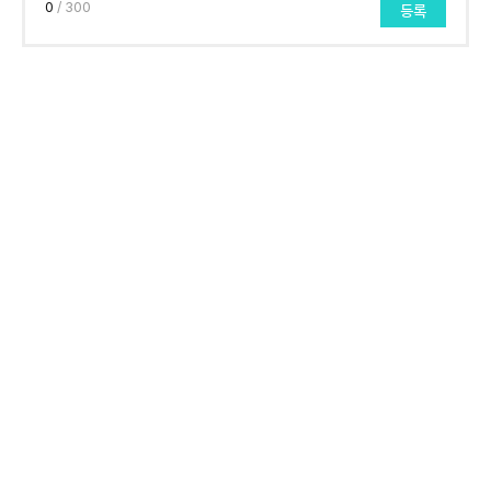
0
/ 300
등록