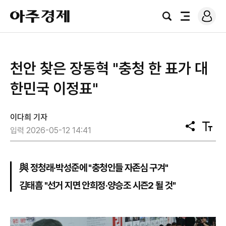
로
아
그
검
전
주
인
색
체
경
메
제
뉴
천안 찾은 장동혁 "충청 한 표가 대
한민국 이정표"
이다희 기자
공
텍
입력 2026-05-12 14:41
유
스
트
크
기
與 정청래·박성준에 "충청인들 자존심 구겨"
김태흠 "선거 지면 안희정·양승조 시즌2 될 것"