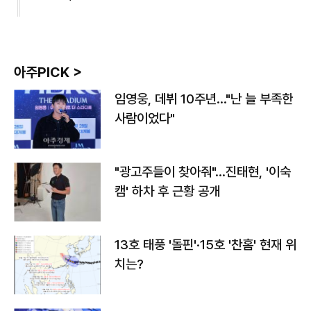
아주PICK >
임영웅, 데뷔 10주년…"난 늘 부족한
사람이었다"
"광고주들이 찾아줘"…진태현, '이숙
캠' 하차 후 근황 공개
13호 태풍 '돌핀'·15호 '찬홈' 현재 위
치는?