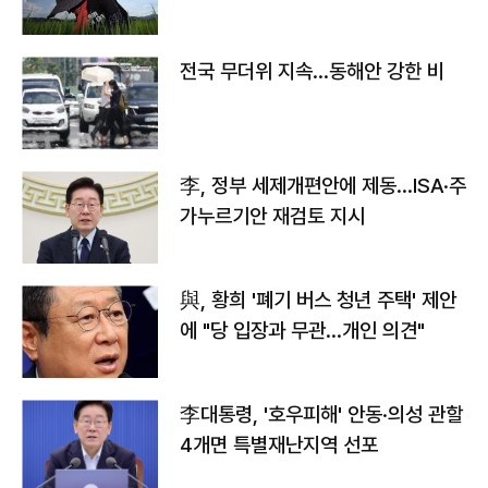
전국 무더위 지속…동해안 강한 비
李, 정부 세제개편안에 제동…ISA·주
가누르기안 재검토 지시
與, 황희 '폐기 버스 청년 주택' 제안
에 "당 입장과 무관…개인 의견"
李대통령, '호우피해' 안동·의성 관할
4개면 특별재난지역 선포