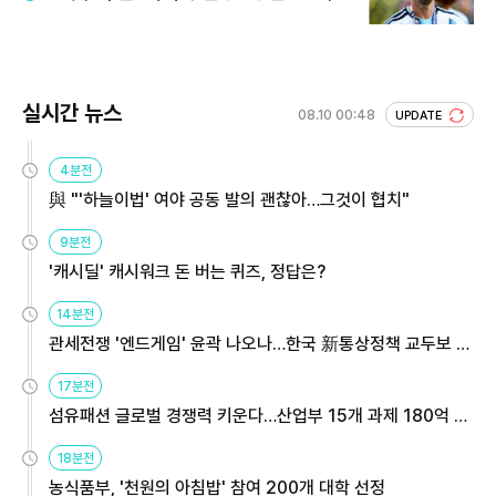
실시간 뉴스
08.10 00:48
UPDATE
4분전
與 "'하늘이법' 여야 공동 발의 괜찮아…그것이 협치"
9분전
'캐시딜' 캐시워크 돈 버는 퀴즈, 정답은?
14분전
관세전쟁 '엔드게임' 윤곽 나오나…한국 新통상정책 교두보 활
용해야
17분전
섬유패션 글로벌 경쟁력 키운다…산업부 15개 과제 180억 지
원
18분전
농식품부, '천원의 아침밥' 참여 200개 대학 선정