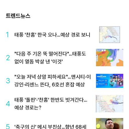
트렌드뉴스
1
태풍 '찬홈' 한국 오나…예상 경로 보니
"다음 주 기온 뚝 떨어진다"…태풍도
2
없이 열돔 박살 낸 '이것'
"오늘 저녁 상암 피하세요"…맨시티·이
3
강인·리센느 뜬다, 6호선 혼잡 예상
태풍 '돌핀'·'찬홈' 한반도 빗겨간다…
4
예상 경로는?
5
'축구의 신' 메시 부친상…향년 68세