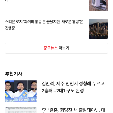
디
스티븐 로치 '과거의 홍콩'은 끝났지만 '새로운 홍콩'은
진행중
중국뉴스
더보기
추천기사
김민석, 제주·인천서 정청래 누르고
2승째…2대1 구도 완성
李 "결혼, 희망찬 새 출발돼야"… 대