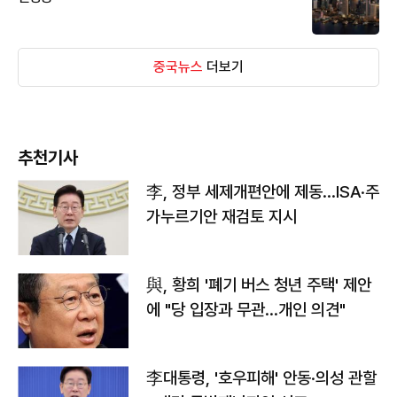
중국뉴스
더보기
추천기사
李, 정부 세제개편안에 제동…ISA·주
가누르기안 재검토 지시
與, 황희 '폐기 버스 청년 주택' 제안
에 "당 입장과 무관…개인 의견"
李대통령, '호우피해' 안동·의성 관할