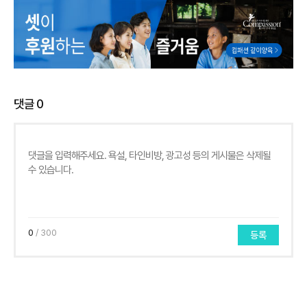
댓글
0
0
/ 300
등록