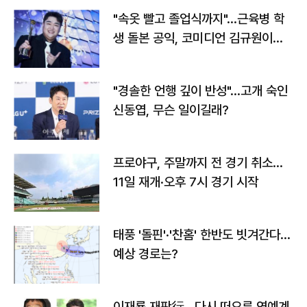
"속옷 빨고 졸업식까지"…근육병 학
생 돌본 공익, 코미디언 김규원이었
다
"경솔한 언행 깊이 반성"…고개 숙인
신동엽, 무슨 일이길래?
프로야구, 주말까지 전 경기 취소…
11일 재개·오후 7시 경기 시작
태풍 '돌핀'·'찬홈' 한반도 빗겨간다…
예상 경로는?
이재룡 재판行…다시 떠오른 연예계