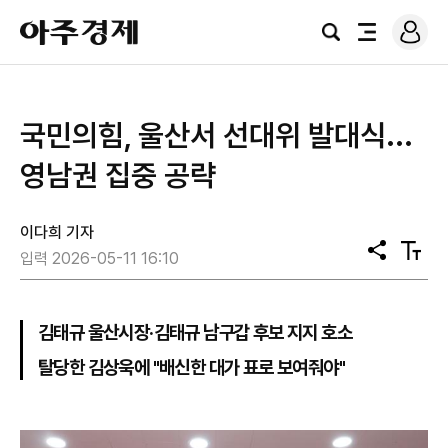
로
아
그
검
전
주
인
색
체
경
메
제
뉴
국민의힘, 울산서 선대위 발대식...
영남권 집중 공략
이다희 기자
공
텍
입력 2026-05-11 16:10
유
스
트
크
기
김태규 울산시장·김태규 남구갑 후보 지지 호소
탈당한 김상욱에 "배신한 대가 표로 보여줘야"