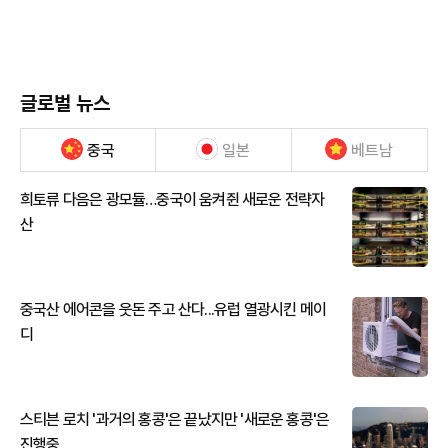
글로벌 뉴스
중국
일본
베트남
희토류 다음은 광모듈…중국이 움켜쥔 새로운 전략자
산
중국산 에어콘을 웃돈 주고 산다...유럽 열광시킨 메이
디
스티븐 로치 '과거의 홍콩'은 끝났지만 '새로운 홍콩'은
진행중