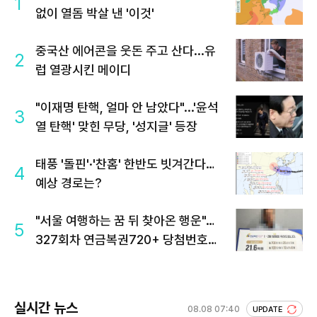
1
없이 열돔 박살 낸 '이것'
중국산 에어콘을 웃돈 주고 산다...유
2
럽 열광시킨 메이디
"이재명 탄핵, 얼마 안 남았다"...'윤석
3
열 탄핵' 맞힌 무당, '성지글' 등장
태풍 '돌핀'·'찬홈' 한반도 빗겨간다…
4
예상 경로는?
"서울 여행하는 꿈 뒤 찾아온 행운"…
5
327회차 연금복권720+ 당첨번호조
회 주목
실시간 뉴스
08.08 07:40
UPDATE