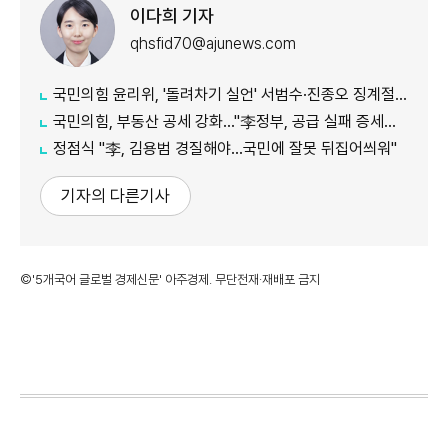
이다희 기자
qhsfid70@ajunews.com
국민의힘 윤리위, '돌려차기 실언' 서범수·진종오 징계절차 개시
국민의힘, 부동산 공세 강화..."李정부, 공급 실패 증세로 덮으려 해"
정점식 "李, 김용범 경질해야...국민에 잘못 뒤집어씌워"
기자의 다른기사
©'5개국어 글로벌 경제신문' 아주경제. 무단전재·재배포 금지