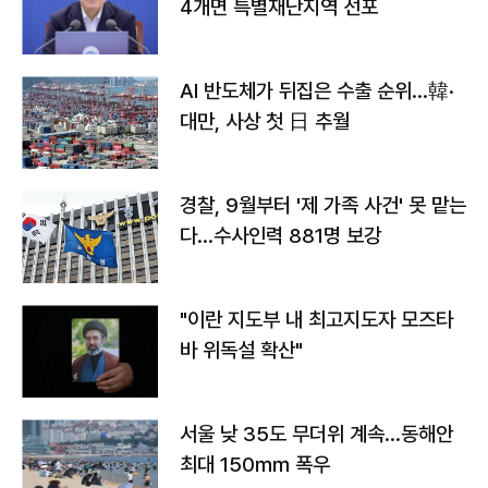
4개면 특별재난지역 선포
AI 반도체가 뒤집은 수출 순위…韓·
대만, 사상 첫 日 추월
경찰, 9월부터 '제 가족 사건' 못 맡는
다…수사인력 881명 보강
"이란 지도부 내 최고지도자 모즈타
바 위독설 확산"
서울 낮 35도 무더위 계속…동해안
최대 150㎜ 폭우