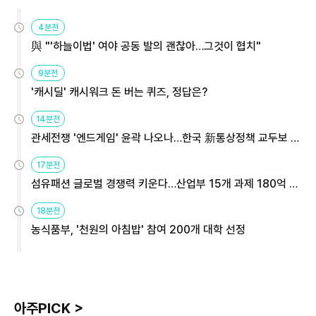
4분전
與 "'하늘이법' 여야 공동 발의 괜찮아…그것이 협치"
9분전
'캐시딜' 캐시워크 돈 버는 퀴즈, 정답은?
14분전
관세전쟁 '엔드게임' 윤곽 나오나…한국 新통상정책 교두보 활
용해야
17분전
섬유패션 글로벌 경쟁력 키운다…산업부 15개 과제 180억 지
원
18분전
농식품부, '천원의 아침밥' 참여 200개 대학 선정
아주PICK >