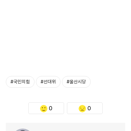
#국민의힘
#선대위
#울산시당
0
0