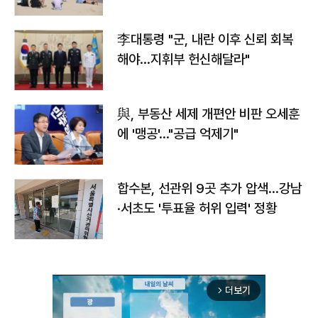
李대통령 "군, 내란 이후 신뢰 회복
해야…지휘부 헌신해달라"
與, 부동산 세제 개편안 비판 오세훈
에 '맹공'…"공급 억제기"
합수본, 선관위 9곳 추가 압색…강남
·서초도 '투표율 허위 입력' 정황
더보기
arrow_forward_ios