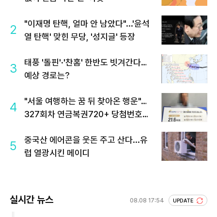
"이재명 탄핵, 얼마 안 남았다"...'윤석
2
열 탄핵' 맞힌 무당, '성지글' 등장
태풍 '돌핀'·'찬홈' 한반도 빗겨간다…
3
예상 경로는?
"서울 여행하는 꿈 뒤 찾아온 행운"…
4
327회차 연금복권720+ 당첨번호조
회 주목
중국산 에어콘을 웃돈 주고 산다...유
5
럽 열광시킨 메이디
실시간 뉴스
08.08 17:54
UPDATE