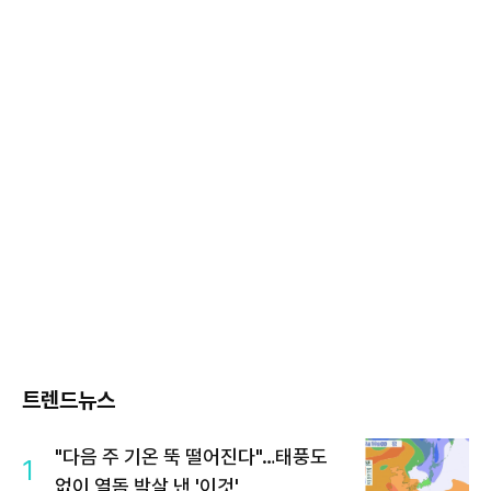
트렌드뉴스
"다음 주 기온 뚝 떨어진다"…태풍도
1
없이 열돔 박살 낸 '이것'