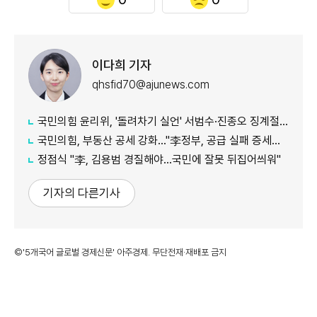
이다희 기자
qhsfid70@ajunews.com
국민의힘 윤리위, '돌려차기 실언' 서범수·진종오 징계절차 개시
국민의힘, 부동산 공세 강화..."李정부, 공급 실패 증세로 덮으려 해"
정점식 "李, 김용범 경질해야...국민에 잘못 뒤집어씌워"
기자의 다른기사
©'5개국어 글로벌 경제신문' 아주경제. 무단전재·재배포 금지