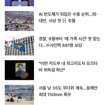
AI 반도체가 뒤집은 수출 순위…韓·
대만, 사상 첫 日 추월
경찰, 9월부터 '제 가족 사건' 못 맡는
다…수사인력 881명 보강
"이란 지도부 내 최고지도자 모즈타
바 위독설 확산"
서울 낮 35도 무더위 계속…동해안
최대 150㎜ 폭우