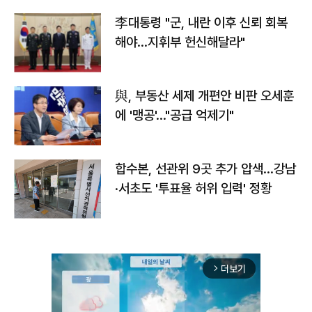
李대통령 "군, 내란 이후 신뢰 회복
해야…지휘부 헌신해달라"
與, 부동산 세제 개편안 비판 오세훈
에 '맹공'…"공급 억제기"
합수본, 선관위 9곳 추가 압색…강남
·서초도 '투표율 허위 입력' 정황
더보기
arrow_forward_ios