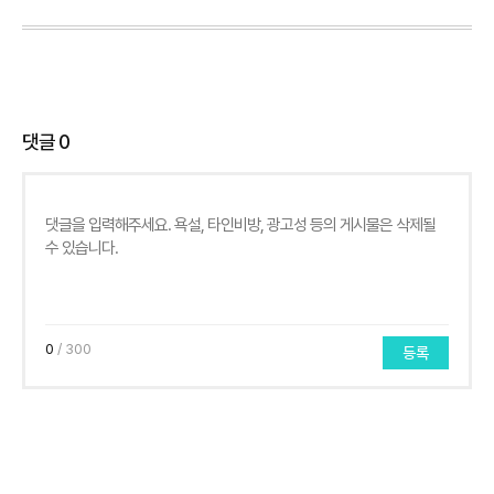
댓글
0
0
/ 300
등록