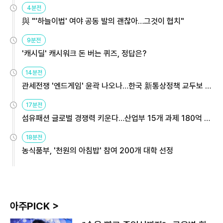
4분전
與 "'하늘이법' 여야 공동 발의 괜찮아…그것이 협치"
9분전
'캐시딜' 캐시워크 돈 버는 퀴즈, 정답은?
14분전
관세전쟁 '엔드게임' 윤곽 나오나…한국 新통상정책 교두보 활
용해야
17분전
섬유패션 글로벌 경쟁력 키운다…산업부 15개 과제 180억 지
원
18분전
농식품부, '천원의 아침밥' 참여 200개 대학 선정
아주PICK >