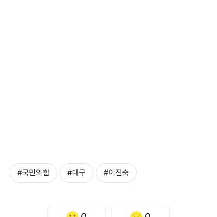
#국민의힘
#대구
#이진숙
0
0