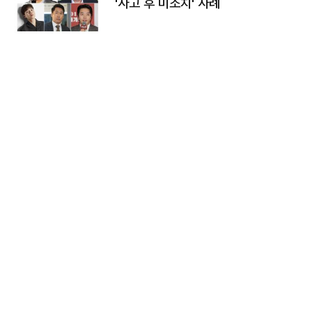
'사고 후 미조치' 사례