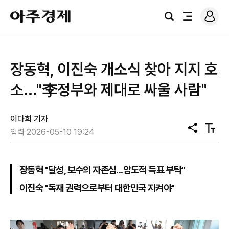
로
아
그
검
전
주
인
색
체
경
메
제
뉴
장동혁, 이진숙 개소식 찾아 지지 호
소..."李정부와 제대로 싸울 사람"
이다희 기자
공
텍
입력 2026-05-10 19:24
유
스
트
크
기
장동혁 "달성, 보수의 자존심...압도적 득표 부탁"
이진숙 "독재 권력으로부터 대한민국 지켜야"