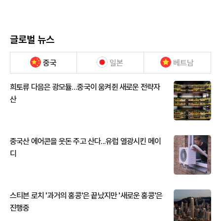
글로벌 뉴스
중국
일본
베트남
희토류 다음은 광모듈…중국이 움켜쥔 새로운 전략자
산
중국산 에어콘을 웃돈 주고 산다...유럽 열광시킨 메이
디
스티븐 로치 '과거의 홍콩'은 끝났지만 '새로운 홍콩'은
진행중