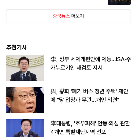
중국뉴스
더보기
추천기사
李, 정부 세제개편안에 제동…ISA·주
가누르기안 재검토 지시
與, 황희 '폐기 버스 청년 주택' 제안
에 "당 입장과 무관…개인 의견"
李대통령, '호우피해' 안동·의성 관할
4개면 특별재난지역 선포