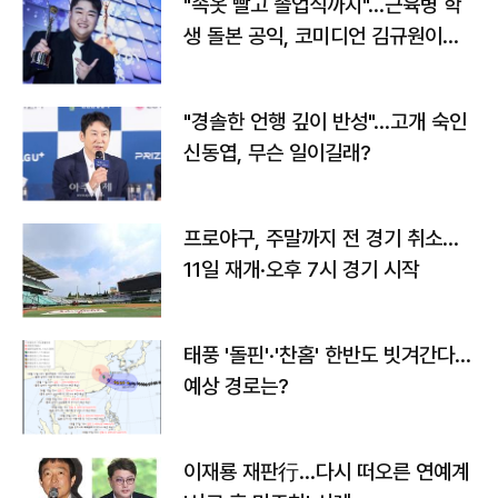
"속옷 빨고 졸업식까지"…근육병 학
생 돌본 공익, 코미디언 김규원이었
다
"경솔한 언행 깊이 반성"…고개 숙인
신동엽, 무슨 일이길래?
프로야구, 주말까지 전 경기 취소…
11일 재개·오후 7시 경기 시작
태풍 '돌핀'·'찬홈' 한반도 빗겨간다…
예상 경로는?
이재룡 재판行…다시 떠오른 연예계