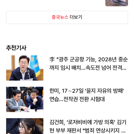
중국뉴스
더보기
추천기사
李 "광주 군공항 기능, 2028년 중순
까지 임시 배치…속도전 넘어 전격
전"
한미, 17∼27일 '을지 자유의 방패'
연습…전작권 전환 시험대
김건희, '로저비비에 가방 의혹' 김기
현 부부 재판서 "범죄 연상시키지 말