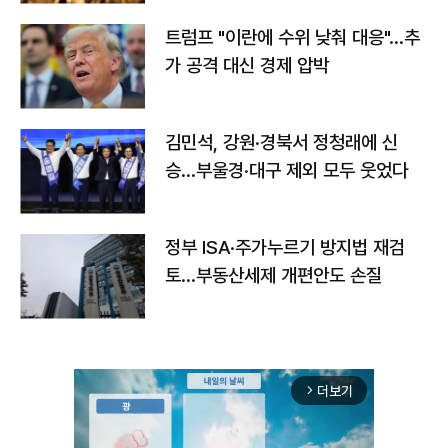
트럼프 "이란에 수위 낮춰 대응"…추
가 공격 대신 경제 압박
김민석, 강원·경북서 정청래에 신
승…부울경·대구 제외 모두 웃었다
정부 ISA·주가누르기 방지법 재검
토…부동산세제 개편안도 손질
더보기
arrow_forward_ios