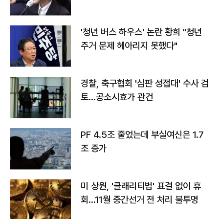
라"
'청년 버스 하우스' 논란 황희 "청년
주거 문제 헤아리지 못했다"
경찰, 축구협회 '심판 성접대' 수사 검
토…공소시효가 관건
PF 4.5조 줄었는데 부실여신은 1.7
조 증가
미 상원, '클래리티법' 표결 없이 휴
회…11월 중간선거 전 처리 불투명