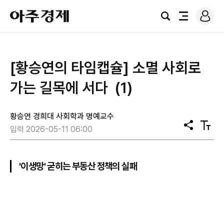
로
아
그
검
전
주
인
색
체
경
메
제
뉴
[황승연의 타임캡슐] 소멸 사회로
가는 길목에 서다 (1)
황승연 경희대 사회학과 명예교수
공
텍
입력 2026-05-11 06:00
유
스
트
크
기
'이생망' 굳히는 부동산 정책의 실패