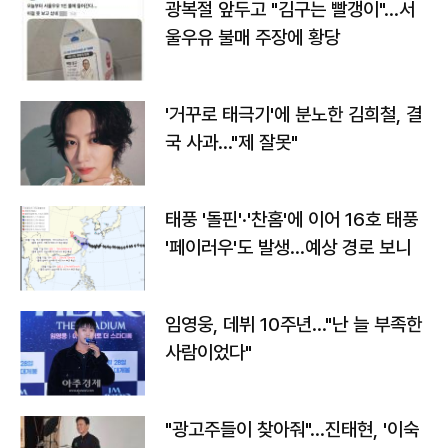
광복절 앞두고 "김구는 빨갱이"…서
울우유 불매 주장에 황당
'거꾸로 태극기'에 분노한 김희철, 결
국 사과…"제 잘못"
태풍 '돌핀'·'찬홈'에 이어 16호 태풍
'페이러우'도 발생…예상 경로 보니
임영웅, 데뷔 10주년…"난 늘 부족한
사람이었다"
"광고주들이 찾아줘"…진태현, '이숙