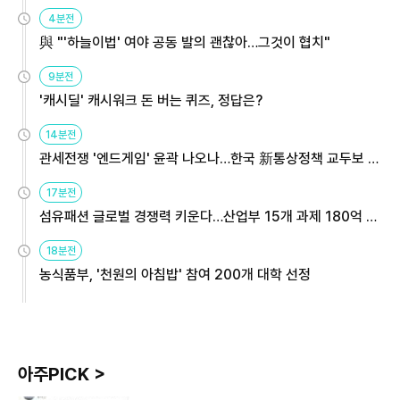
4분전
與 "'하늘이법' 여야 공동 발의 괜찮아…그것이 협치"
9분전
'캐시딜' 캐시워크 돈 버는 퀴즈, 정답은?
14분전
관세전쟁 '엔드게임' 윤곽 나오나…한국 新통상정책 교두보 활
용해야
17분전
섬유패션 글로벌 경쟁력 키운다…산업부 15개 과제 180억 지
원
18분전
농식품부, '천원의 아침밥' 참여 200개 대학 선정
아주PICK >