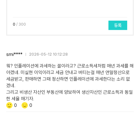
0
/ 300
등록
smi****
2026-05-12 10:12:28
뭐? 인플레이션에 과세하는 꼴이라고? 근로소득세처럼 매년 과세를 해
야겠네. 미실현 이익이라고 세금 안내고 버티는걸 매년 연말정산으로
세금받고, 판매하면 그때 정산하면 인플레이션에 과세한다는 소리 없
겠네.
그리고 비생산 자산인 부동산에 양보하여 생산자산인 근로소득과 동일
한 세율 매기자.
Like/Dislike
공
비
0
0
감
공
감