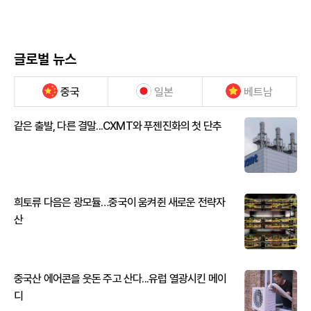
글로벌 뉴스
중국
일본
베트남
같은 출발, 다른 결말...CXMT와 푸젠진화의 첫 단추
희토류 다음은 광모듈…중국이 움켜쥔 새로운 전략자
산
중국산 에어콘을 웃돈 주고 산다...유럽 열광시킨 메이
디