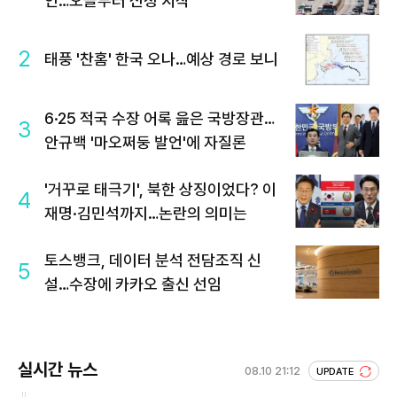
인…오늘부터 신청 시작
2
태풍 '찬홈' 한국 오나…예상 경로 보니
6·25 적국 수장 어록 읊은 국방장관…
3
안규백 '마오쩌둥 발언'에 자질론
'거꾸로 태극기', 북한 상징이었다? 이
4
재명·김민석까지…논란의 의미는
토스뱅크, 데이터 분석 전담조직 신
5
설…수장에 카카오 출신 선임
실시간 뉴스
08.10 21:12
UPDATE