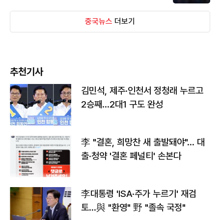
중국뉴스
더보기
추천기사
김민석, 제주·인천서 정청래 누르고
2승째…2대1 구도 완성
李 "결혼, 희망찬 새 출발돼야"… 대
출·청약 '결혼 페널티' 손본다
李대통령 'ISA·주가 누르기' 재검
토…與 "환영" 野 "졸속 국정"