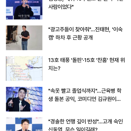
사람이었다"
"광고주들이 찾아줘"…진태현, '이숙
캠' 하차 후 근황 공개
13호 태풍 '돌핀'·15호 '찬홈' 현재 위
치는?
"속옷 빨고 졸업식까지"…근육병 학
생 돌본 공익, 코미디언 김규원이었
다
"경솔한 언행 깊이 반성"…고개 숙인
신동엽, 무슨 일이길래?