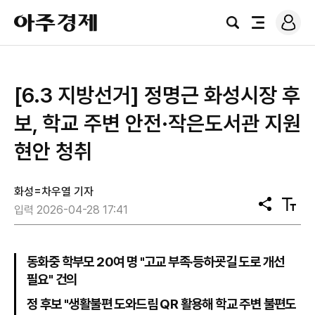
로
아
그
검
전
주
인
색
체
경
메
제
뉴
[6.3 지방선거] 정명근 화성시장 후
보, 학교 주변 안전·작은도서관 지원
현안 청취
화성=차우열 기자
공
텍
입력 2026-04-28 17:41
유
스
트
크
기
동화중 학부모 20여 명 "고교 부족·등하굣길 도로 개선
필요" 건의
정 후보 "생활불편 도와드림 QR 활용해 학교 주변 불편도