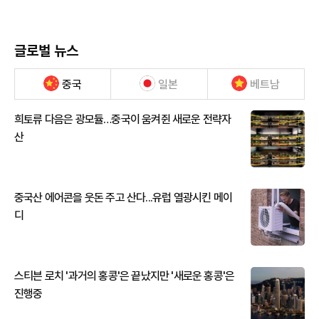
글로벌 뉴스
중국
일본
베트남
희토류 다음은 광모듈…중국이 움켜쥔 새로운 전략자
산
중국산 에어콘을 웃돈 주고 산다...유럽 열광시킨 메이
디
스티븐 로치 '과거의 홍콩'은 끝났지만 '새로운 홍콩'은
진행중