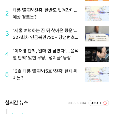
태풍 '돌핀'·'찬홈' 한반도 빗겨간다…
2
예상 경로는?
"서울 여행하는 꿈 뒤 찾아온 행운"…
3
327회차 연금복권720+ 당첨번호조
회 주목
"이재명 탄핵, 얼마 안 남았다"...'윤석
4
열 탄핵' 맞힌 무당, '성지글' 등장
13호 태풍 '돌핀'·15호 '찬홈' 현재 위
5
치는?
실시간 뉴스
08.09 07:34
UPDATE