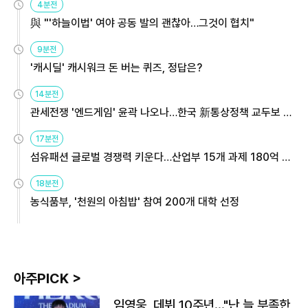
4분전
與 "'하늘이법' 여야 공동 발의 괜찮아…그것이 협치"
9분전
'캐시딜' 캐시워크 돈 버는 퀴즈, 정답은?
14분전
관세전쟁 '엔드게임' 윤곽 나오나…한국 新통상정책 교두보 활
용해야
17분전
섬유패션 글로벌 경쟁력 키운다…산업부 15개 과제 180억 지
원
18분전
농식품부, '천원의 아침밥' 참여 200개 대학 선정
아주PICK >
임영웅, 데뷔 10주년…"난 늘 부족한