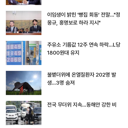
이임생이 밝힌 '빵집 회동' 전말…"정
몽규, 홍명보로 하라 지시"
주유소 기름값 12주 연속 하락…L당
1800원대 유지
불볕더위에 온열질환자 202명 발
생…3명 숨져
전국 무더위 지속…동해안 강한 비