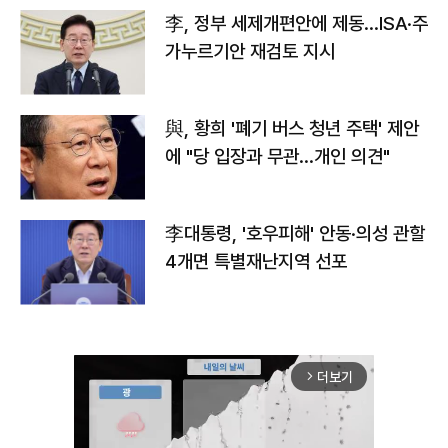
李, 정부 세제개편안에 제동…ISA·주
가누르기안 재검토 지시
與, 황희 '폐기 버스 청년 주택' 제안
에 "당 입장과 무관…개인 의견"
李대통령, '호우피해' 안동·의성 관할
4개면 특별재난지역 선포
더보기
arrow_forward_ios