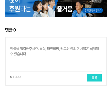
댓글
0
0
/ 300
등록