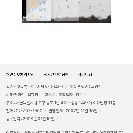
Unmute
개인정보처리방침
청소년보호정책
사이트맵
정기간행등록번호 : 서울 아 00493
회장·발행인 : 곽영길
사장·편집인 : 임규진
청소년보호책임자 : 전운
주소 : 서울특별시 종로구 종로 1길 42(수송동 146-1) 이마빌딩 11층
전화 : 02-767-1500
발행일자 : 2007년 11월 15일
등록일자 : 2008년 01월10일
아주경제는 인터넷신문윤리위원회 윤리강령을 준수합니다. 아주경제의 모든