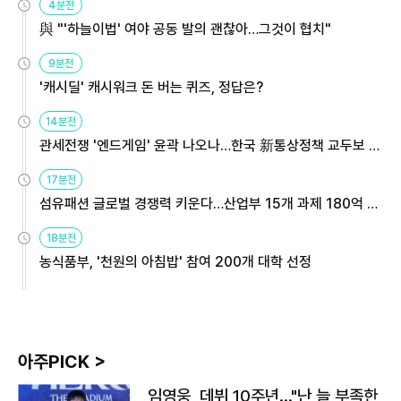
4분전
與 "'하늘이법' 여야 공동 발의 괜찮아…그것이 협치"
9분전
'캐시딜' 캐시워크 돈 버는 퀴즈, 정답은?
14분전
관세전쟁 '엔드게임' 윤곽 나오나…한국 新통상정책 교두보 활
용해야
17분전
섬유패션 글로벌 경쟁력 키운다…산업부 15개 과제 180억 지
원
18분전
농식품부, '천원의 아침밥' 참여 200개 대학 선정
아주PICK >
임영웅, 데뷔 10주년…"난 늘 부족한