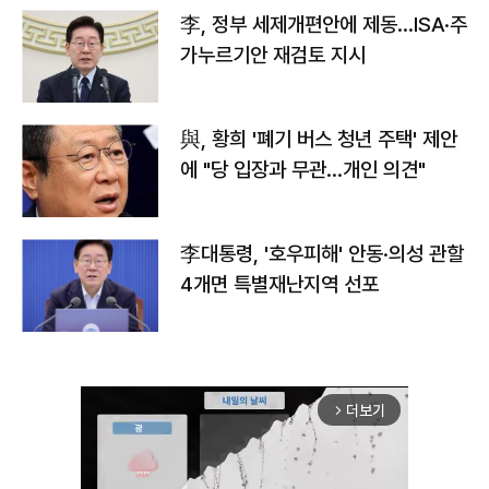
李, 정부 세제개편안에 제동…ISA·주
가누르기안 재검토 지시
與, 황희 '폐기 버스 청년 주택' 제안
에 "당 입장과 무관…개인 의견"
李대통령, '호우피해' 안동·의성 관할
4개면 특별재난지역 선포
더보기
arrow_forward_ios