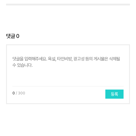
댓글
0
0
/ 300
등록