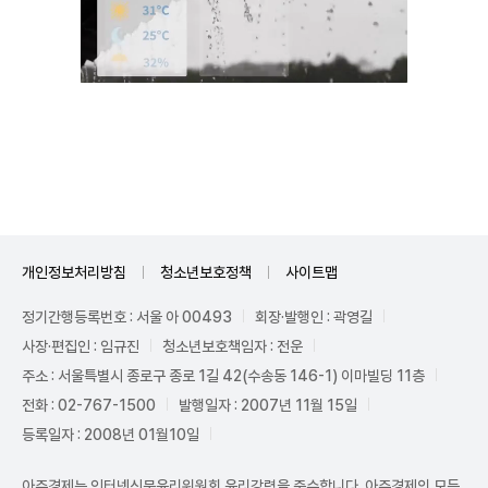
Unmute
개인정보처리방침
청소년보호정책
사이트맵
정기간행등록번호 : 서울 아 00493
회장·발행인 : 곽영길
사장·편집인 : 임규진
청소년보호책임자 : 전운
주소 : 서울특별시 종로구 종로 1길 42(수송동 146-1) 이마빌딩 11층
전화 : 02-767-1500
발행일자 : 2007년 11월 15일
등록일자 : 2008년 01월10일
아주경제는 인터넷신문윤리위원회 윤리강령을 준수합니다. 아주경제의 모든