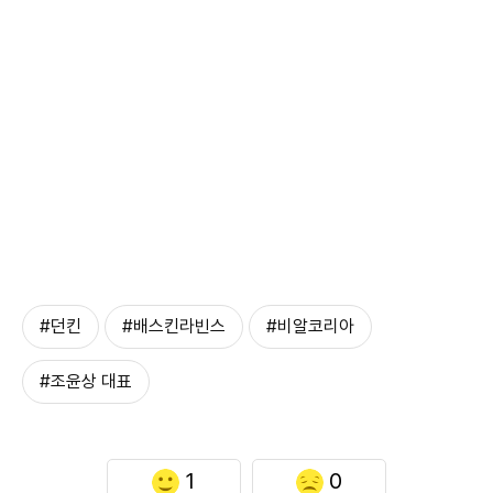
#던킨
#배스킨라빈스
#비알코리아
#조윤상 대표
1
0