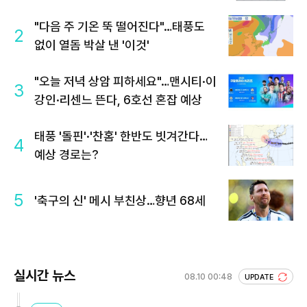
"다음 주 기온 뚝 떨어진다"…태풍도
2
없이 열돔 박살 낸 '이것'
"오늘 저녁 상암 피하세요"…맨시티·이
3
강인·리센느 뜬다, 6호선 혼잡 예상
태풍 '돌핀'·'찬홈' 한반도 빗겨간다…
4
예상 경로는?
5
'축구의 신' 메시 부친상…향년 68세
실시간 뉴스
08.10 00:48
UPDATE