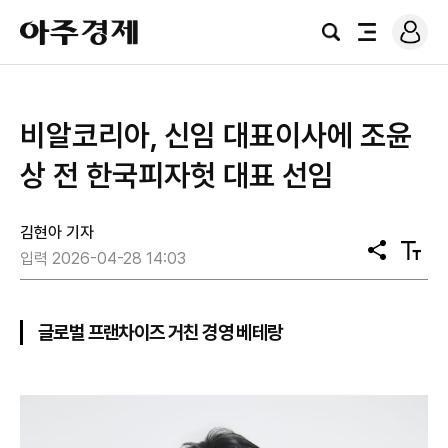
로
아
그
검
전
주
인
색
체
경
메
제
뉴
비알코리아, 신임 대표이사에 조윤
상 전 한국피자헛 대표 선임
김현아 기자
공
텍
입력 2026-04-28 14:03
유
스
트
크
기
글로벌 프랜차이즈 거친 경영 베테랑