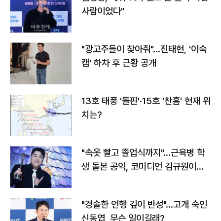
사람이었다"
"광고주들이 찾아줘"…진태현, '이숙
캠' 하차 후 근황 공개
13호 태풍 '돌핀'·15호 '찬홈' 현재 위
치는?
"속옷 빨고 졸업식까지"…근육병 학
생 돌본 공익, 코미디언 김규원이었
다
"경솔한 언행 깊이 반성"…고개 숙인
신동엽, 무슨 일이길래?