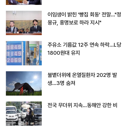
이임생이 밝힌 '빵집 회동' 전말…"정
몽규, 홍명보로 하라 지시"
주유소 기름값 12주 연속 하락…L당
1800원대 유지
불볕더위에 온열질환자 202명 발
생…3명 숨져
전국 무더위 지속…동해안 강한 비