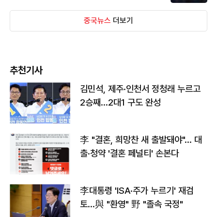
중국뉴스
더보기
추천기사
김민석, 제주·인천서 정청래 누르고
2승째…2대1 구도 완성
李 "결혼, 희망찬 새 출발돼야"… 대
출·청약 '결혼 페널티' 손본다
李대통령 'ISA·주가 누르기' 재검
토…與 "환영" 野 "졸속 국정"