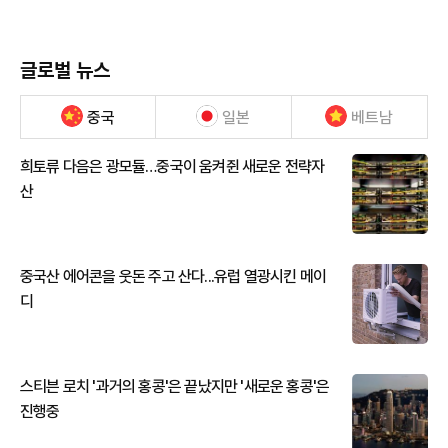
글로벌 뉴스
중국
일본
베트남
희토류 다음은 광모듈…중국이 움켜쥔 새로운 전략자
산
중국산 에어콘을 웃돈 주고 산다...유럽 열광시킨 메이
디
스티븐 로치 '과거의 홍콩'은 끝났지만 '새로운 홍콩'은
진행중