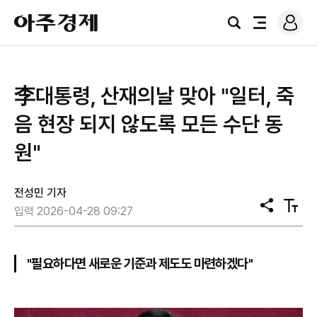
로
아
그
검
전
주
인
색
체
경
메
제
뉴
李대통령, 산재의날 맞아 "일터, 죽
음 현장 되지 않도록 모든 수단 동
원"
전성민 기자
공
텍
입력 2026-04-28 09:27
유
스
트
크
기
"필요하다면 새로운 기준과 제도도 마련하겠다"