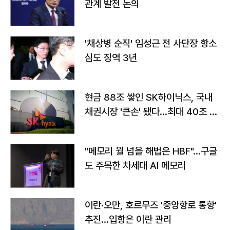
관계 발전 논의
'채상병 순직' 임성근 전 사단장 항소
심도 징역 3년
현금 88조 쌓인 SK하이닉스, 국내
채권시장 '큰손' 됐다…최대 40조 투
자
"메모리 월 넘을 해법은 HBF"…구글
도 주목한 차세대 AI 메모리
이란·오만, 호르무즈 '중앙항로 통항'
추진…입항은 이란 관리