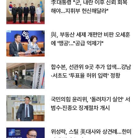
李대통령 "군, 내란 이후 신뢰 회복
해야…지휘부 헌신해달라"
與, 부동산 세제 개편안 비판 오세훈
에 '맹공'…"공급 억제기"
합수본, 선관위 9곳 추가 압색…강남
·서초도 '투표율 허위 입력' 정황
국민의힘 윤리위, '돌려차기 실언' 서
범수·진종오 징계절차 개시
위성락, 스틸 美대사와 상견례…한미