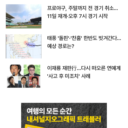
프로야구, 주말까지 전 경기 취소…
11일 재개·오후 7시 경기 시작
태풍 '돌핀'·'찬홈' 한반도 빗겨간다…
예상 경로는?
이재룡 재판行…다시 떠오른 연예계
'사고 후 미조치' 사례