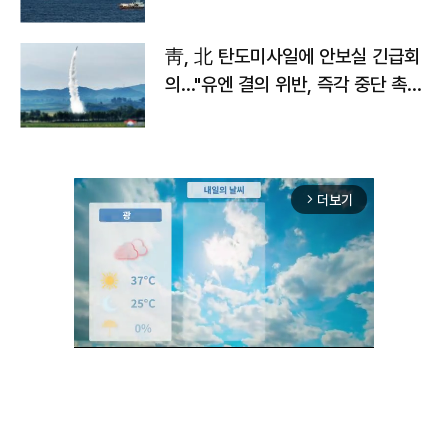
靑, 北 탄도미사일에 안보실 긴급회
의…"유엔 결의 위반, 즉각 중단 촉
구"
더보기
arrow_forward_ios
Unmute