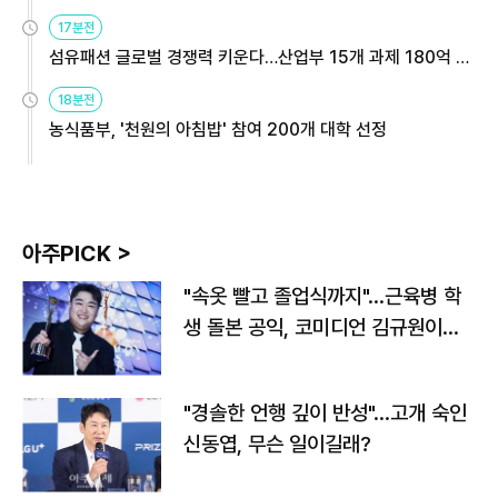
용해야
17분전
섬유패션 글로벌 경쟁력 키운다…산업부 15개 과제 180억 지
원
18분전
농식품부, '천원의 아침밥' 참여 200개 대학 선정
아주PICK >
"속옷 빨고 졸업식까지"…근육병 학
생 돌본 공익, 코미디언 김규원이었
다
"경솔한 언행 깊이 반성"…고개 숙인
신동엽, 무슨 일이길래?