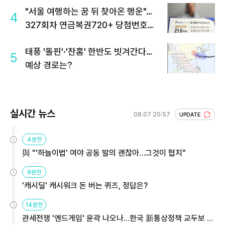
"서울 여행하는 꿈 뒤 찾아온 행운"…
4
327회차 연금복권720+ 당첨번호조
회 주목
태풍 '돌핀'·'찬홈' 한반도 빗겨간다…
5
예상 경로는?
실시간 뉴스
08.07 20:57
UPDATE
4분전
與 "'하늘이법' 여야 공동 발의 괜찮아…그것이 협치"
9분전
'캐시딜' 캐시워크 돈 버는 퀴즈, 정답은?
14분전
관세전쟁 '엔드게임' 윤곽 나오나…한국 新통상정책 교두보 활