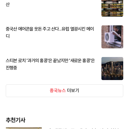
산
중국산 에어콘을 웃돈 주고 산다...유럽 열광시킨 메이
디
스티븐 로치 '과거의 홍콩'은 끝났지만 '새로운 홍콩'은
진행중
중국뉴스
더보기
추천기사