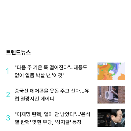
트렌드뉴스
"다음 주 기온 뚝 떨어진다"…태풍도
1
없이 열돔 박살 낸 '이것'
중국산 에어콘을 웃돈 주고 산다...유
2
럽 열광시킨 메이디
"이재명 탄핵, 얼마 안 남았다"...'윤석
3
열 탄핵' 맞힌 무당, '성지글' 등장