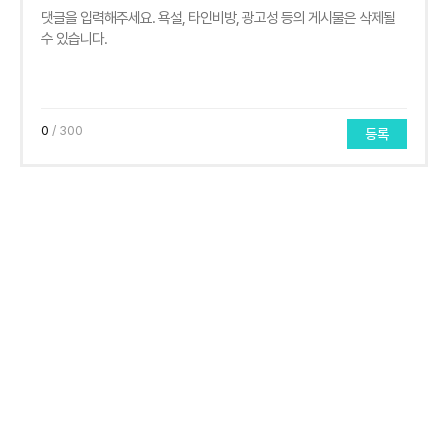
0
/ 300
등록