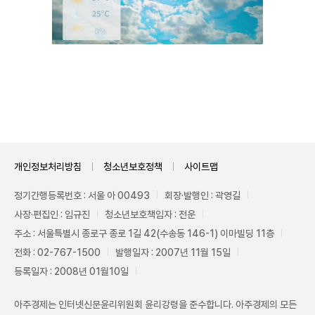
Unmute
개인정보처리방침
청소년보호정책
사이트맵
정기간행등록번호 : 서울 아 00493
회장·발행인 : 곽영길
사장·편집인 : 임규진
청소년보호책임자 : 전운
주소 : 서울특별시 종로구 종로 1길 42(수송동 146-1) 이마빌딩 11층
전화 : 02-767-1500
발행일자 : 2007년 11월 15일
등록일자 : 2008년 01월10일
아주경제는 인터넷신문윤리위원회 윤리강령을 준수합니다. 아주경제의 모든