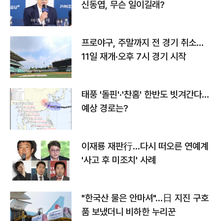
신동엽, 무슨 일이길래?
프로야구, 주말까지 전 경기 취소…
11일 재개·오후 7시 경기 시작
태풍 '돌핀'·'찬홈' 한반도 빗겨간다…
예상 경로는?
이재룡 재판行…다시 떠오른 연예계
'사고 후 미조치' 사례
"한국산 물은 안마셔"…日 지진 구호
품 보냈더니 비하한 누리꾼