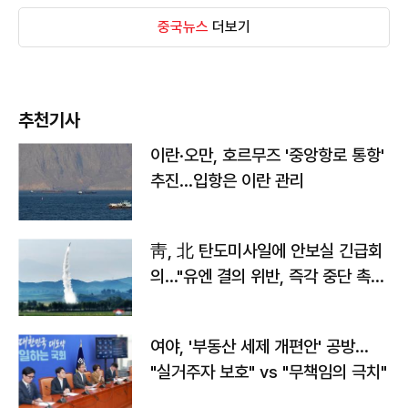
중국뉴스
더보기
추천기사
이란·오만, 호르무즈 '중앙항로 통항'
추진…입항은 이란 관리
靑, 北 탄도미사일에 안보실 긴급회
의…"유엔 결의 위반, 즉각 중단 촉
구"
여야, '부동산 세제 개편안' 공방…
"실거주자 보호" vs "무책임의 극치"