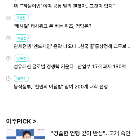
與 "'하늘이법' 여야 공동 발의 괜찮아…그것이 협치"
9분전
'캐시딜' 캐시워크 돈 버는 퀴즈, 정답은?
14분전
관세전쟁 '엔드게임' 윤곽 나오나…한국 新통상정책 교두보 활
용해야
17분전
섬유패션 글로벌 경쟁력 키운다…산업부 15개 과제 180억 지
원
18분전
농식품부, '천원의 아침밥' 참여 200개 대학 선정
아주PICK >
"경솔한 언행 깊이 반성"…고개 숙인