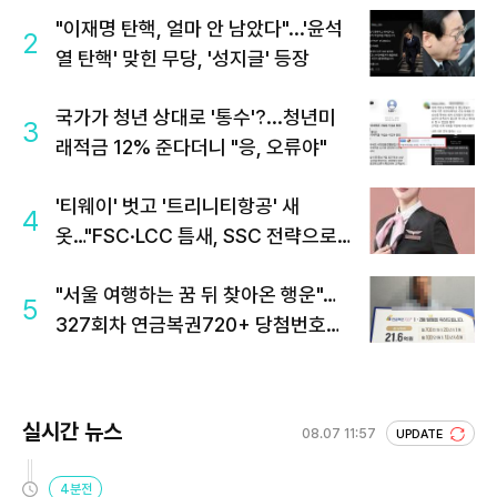
"이재명 탄핵, 얼마 안 남았다"...'윤석
2
열 탄핵' 맞힌 무당, '성지글' 등장
국가가 청년 상대로 '통수'?...청년미
3
래적금 12% 준다더니 "응, 오류야"
'티웨이' 벗고 '트리니티항공' 새
4
옷…"FSC·LCC 틈새, SSC 전략으로
공략"
"서울 여행하는 꿈 뒤 찾아온 행운"…
5
327회차 연금복권720+ 당첨번호조
회 주목
실시간 뉴스
08.07 11:57
UPDATE
4분전