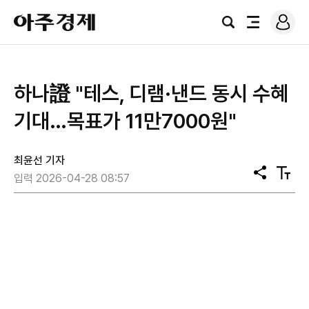
로
아
그
검
전
주
인
색
체
경
메
제
뉴
하나證 "테스, 디램·낸드 동시 수혜
기대…목표가 11만7000원"
최윤선 기자
공
텍
입력 2026-04-28 08:57
유
스
트
크
기