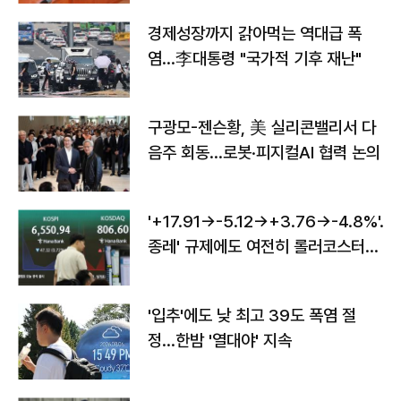
경제성장까지 갉아먹는 역대급 폭
염…李대통령 "국가적 기후 재난"
구광모-젠슨황, 美 실리콘밸리서 다
음주 회동…로봇·피지컬AI 협력 논의
'+17.91→-5.12→+3.76→-4.8%'…'
종레' 규제에도 여전히 롤러코스터
타는 코스피
'입추'에도 낮 최고 39도 폭염 절
정…한밤 '열대야' 지속