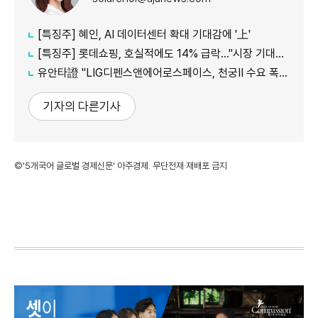
[특징주] 혜인, AI 데이터센터 확대 기대감에 '上'
[특징주] 롯데쇼핑, 호실적에도 14% 급락…"시장 기대치 밑돌아"
유안타證 "LIG디펜스앤에어로스페이스, 천궁Ⅱ 수요 폭발…목표가 105만원 유지"
기자의 다른기사
©'5개국어 글로벌 경제신문' 아주경제. 무단전재·재배포 금지