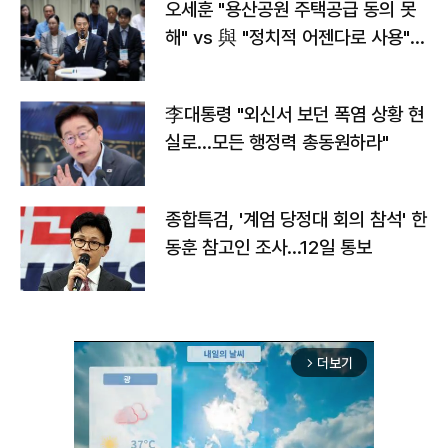
오세훈 "용산공원 주택공급 동의 못
해" vs 與 "정치적 어젠다로 사용"
맞불
李대통령 "외신서 보던 폭염 상황 현
실로…모든 행정력 총동원하라"
종합특검, '계엄 당정대 회의 참석' 한
동훈 참고인 조사...12일 통보
더보기
arrow_forward_ios