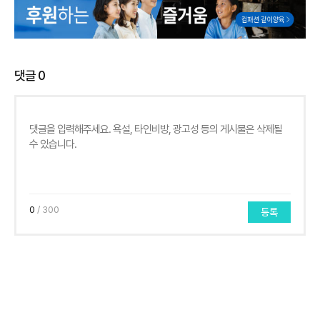
댓글
0
0
/ 300
등록