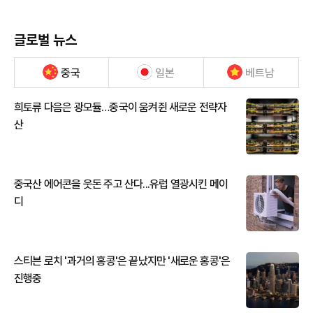
글로벌 뉴스
중국
일본
베트남
희토류 다음은 광모듈…중국이 움켜쥔 새로운 전략자
산
중국산 에어콘을 웃돈 주고 산다...유럽 열광시킨 메이
디
스티븐 로치 '과거의 홍콩'은 끝났지만 '새로운 홍콩'은
진행중