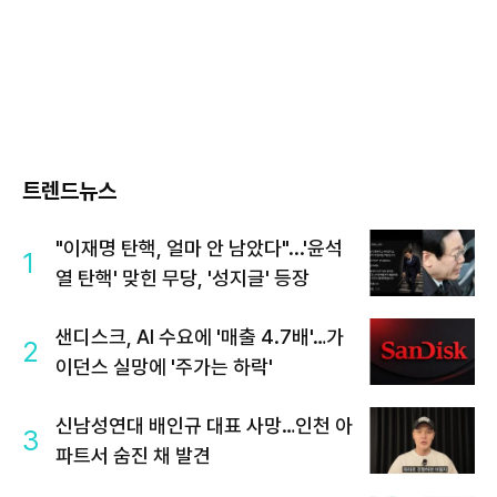
트렌드뉴스
"이재명 탄핵, 얼마 안 남았다"...'윤석
1
열 탄핵' 맞힌 무당, '성지글' 등장
샌디스크, AI 수요에 '매출 4.7배'…가
2
이던스 실망에 '주가는 하락'
신남성연대 배인규 대표 사망…인천 아
3
파트서 숨진 채 발견