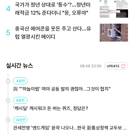
국가가 청년 상대로 '통수'?...청년미
4
래적금 12% 준다더니 "응, 오류야"
중국산 에어콘을 웃돈 주고 산다...유
5
럽 열광시킨 메이디
실시간 뉴스
08.06 22:39
UPDATE
4분전
與 "'하늘이법' 여야 공동 발의 괜찮아…그것이 협치"
9분전
'캐시딜' 캐시워크 돈 버는 퀴즈, 정답은?
14분전
관세전쟁 '엔드게임' 윤곽 나오나…한국 新통상정책 교두보 활