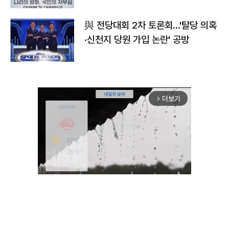
與 전당대회 2차 토론회…'탈당 의혹
·신천지 당원 가입 논란' 공방
더보기
arrow_forward_ios
Unmute