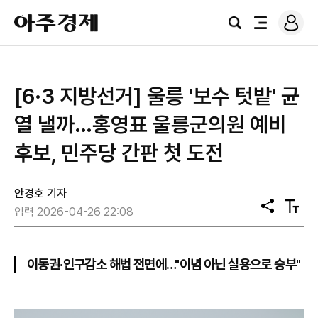
로
아
그
검
전
주
인
색
체
경
메
제
뉴
[6·3 지방선거] 울릉 '보수 텃밭' 균
열 낼까…홍영표 울릉군의원 예비
후보, 민주당 간판 첫 도전
안경호 기자
공
텍
입력 2026-04-26 22:08
유
스
트
크
기
이동권·인구감소 해법 전면에…"이념 아닌 실용으로 승부"