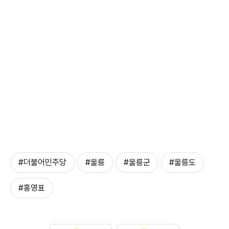
#더불어민주당
#울릉
#울릉군
#울릉도
#홍영표