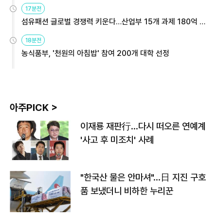
용해야
17분전
섬유패션 글로벌 경쟁력 키운다…산업부 15개 과제 180억 지
원
18분전
농식품부, '천원의 아침밥' 참여 200개 대학 선정
아주PICK >
이재룡 재판行…다시 떠오른 연예계
'사고 후 미조치' 사례
"한국산 물은 안마셔"…日 지진 구호
품 보냈더니 비하한 누리꾼