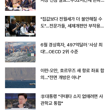
시장 선점 필요…주52시간제 손봐
야"
"집값보다 전월세가 더 불안해질 수
도"…전문가들, 세제개편안 부작용
우려
6월 경상흑자, 497억달러 '사상 최
대'…OECD 2위 수준
이란·오만, 호르무즈 새 항로 좌표 합
의…"전면 개방은 아냐"
李대통령 "쿠데타 소지 없애려면 사
관학교 통합"