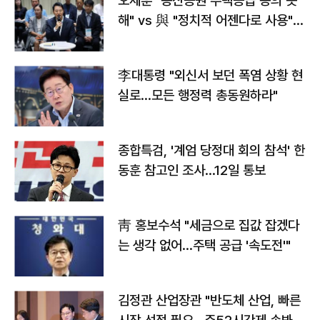
오세훈 "용산공원 주택공급 동의 못
해" vs 與 "정치적 어젠다로 사용"
맞불
李대통령 "외신서 보던 폭염 상황 현
실로…모든 행정력 총동원하라"
종합특검, '계엄 당정대 회의 참석' 한
동훈 참고인 조사...12일 통보
靑 홍보수석 "세금으로 집값 잡겠다
는 생각 없어…주택 공급 '속도전'"
김정관 산업장관 "반도체 산업, 빠른