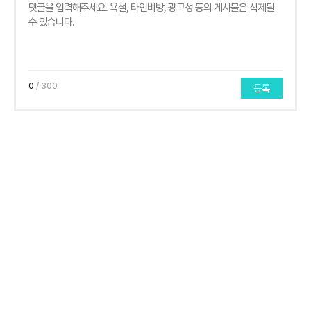
0
/ 300
등록