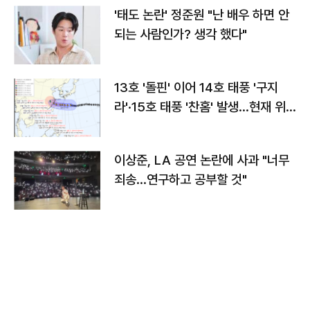
'태도 논란' 정준원 "난 배우 하면 안
되는 사람인가? 생각 했다"
13호 '돌핀' 이어 14호 태풍 '구지
라'·15호 태풍 '찬홈' 발생…현재 위
치와 이동경로는?
이상준, LA 공연 논란에 사과 "너무
죄송…연구하고 공부할 것"