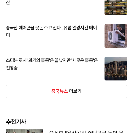
산
중국산 에어콘을 웃돈 주고 산다...유럽 열광시킨 메이
디
스티븐 로치 '과거의 홍콩'은 끝났지만 '새로운 홍콩'은
진행중
중국뉴스
더보기
추천기사