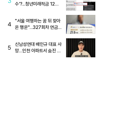
3
수'?...청년미래적금 12%
준다더니 "응, 오류야"
"서울 여행하는 꿈 뒤 찾아
4
온 행운"…327회차 연금
복권720+ 당첨번호조회
주목
신남성연대 배인규 대표 사
5
망…인천 아파트서 숨진 채
발견