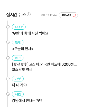
실시간 뉴스
08.07 13:44
UPDATE
45초전
'무민'과 함께 사진 찍어요
1분전
<오늘의 인사>
1분전
[食전食후] 코스피, 외국인 매도에 6200선…
코스닥도 약세
2분전
다 내 거야!
2분전
강남에서 만나는 '무민'