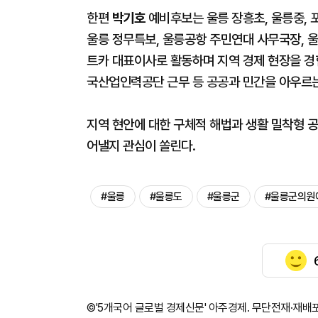
한편
박기호
예비후보는 울릉 장흥초, 울릉중, 
울릉 정무특보, 울릉공항 주민연대 사무국장, 
트카 대표이사로 활동하며 지역 경제 현장을 경험
국산업인력공단 근무 등 공공과 민간을 아우르는 
지역 현안에 대한 구체적 해법과 생활 밀착형 
어낼지 관심이 쏠린다.
#울릉
#울릉도
#울릉군
#울릉군의원
©'5개국어 글로벌 경제신문' 아주경제. 무단전재·재배