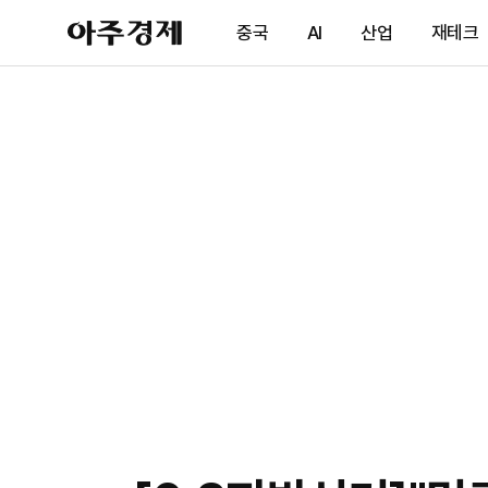
아
중국
AI
산업
재테크
주
경
제