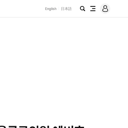
로
English
日本語
그
검
전
인
색
체
메
뉴