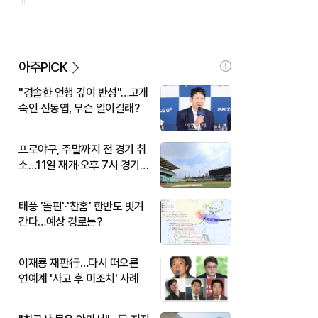
아주PICK
"경솔한 언행 깊이 반성"…고개
숙인 신동엽, 무슨 일이길래?
프로야구, 주말까지 전 경기 취
소…11일 재개·오후 7시 경기
시작
태풍 '돌핀'·'찬홈' 한반도 빗겨
간다…예상 경로는?
이재룡 재판行…다시 떠오른
연예계 '사고 후 미조치' 사례