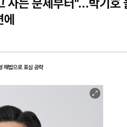
먹고 사는 문제부터"…박기호
면에
형 해법으로 표심 공략
이
미
지
확
대