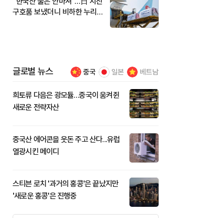
"한국산 물은 안마셔"…日 지진
구호품 보냈더니 비하한 누리
꾼
글로벌 뉴스
중국
일본
베트남
희토류 다음은 광모듈…중국이 움켜쥔
새로운 전략자산
중국산 에어콘을 웃돈 주고 산다...유럽
열광시킨 메이디
스티븐 로치 '과거의 홍콩'은 끝났지만
'새로운 홍콩'은 진행중