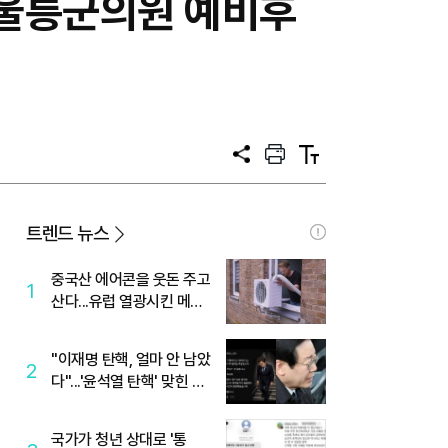
 울릉군의원 예비후
공
프
텍
유
린
스
트
트
크
기
트렌드 뉴스
중국산 에어콘을 웃돈 주고
1
산다...유럽 열광시킨 메이
디
"이재명 탄핵, 얼마 안 남았
2
다"...'윤석열 탄핵' 맞힌 무
당, '성지글' 등장
국가가 청년 상대로 '통