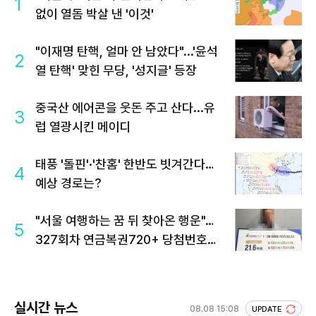
1
없이 열돔 박살 낸 '이것'
"이재명 탄핵, 얼마 안 남았다"...'윤석
2
열 탄핵' 맞힌 무당, '성지글' 등장
중국산 에어콘을 웃돈 주고 산다...유
3
럽 열광시킨 메이디
태풍 '돌핀'·'찬홈' 한반도 빗겨간다…
4
예상 경로는?
"서울 여행하는 꿈 뒤 찾아온 행운"…
5
327회차 연금복권720+ 당첨번호조
회 주목
실시간 뉴스
08.08 15:08
UPDATE