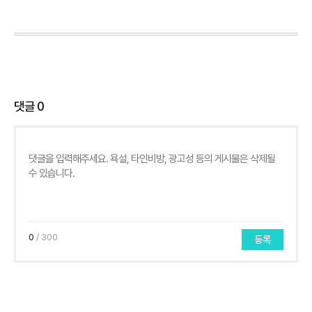
댓글
0
0
/ 300
등록