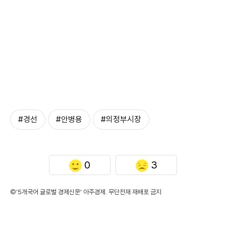
#경선
#안병용
#의정부시장
0
3
©'5개국어 글로벌 경제신문' 아주경제. 무단전재·재배포 금지