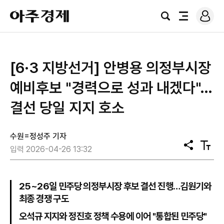
로
아
그
검
전
주
인
색
체
경
메
제
뉴
[6·3 지방선거] 안병용 의정부시장
예비후보 "경력으로 성과 내겠다"…
결선 당일 지지 호소
수원=정성주 기자
공
텍
입력 2026-04-26 13:32
유
스
트
크
기
25~26일 민주당 의정부시장 후보 결선 진행…김원기와
최종 경쟁 구도
오석규 지지와 정진호 정책 수용에 이어 "통합된 민주당"