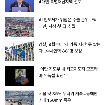
4개면 특별재난지역 선포
AI 반도체가 뒤집은 수출 순위…韓·
대만, 사상 첫 日 추월
경찰, 9월부터 '제 가족 사건' 못 맡는
다…수사인력 881명 보강
"이란 지도부 내 최고지도자 모즈타
바 위독설 확산"
서울 낮 35도 무더위 계속…동해안
최대 150㎜ 폭우