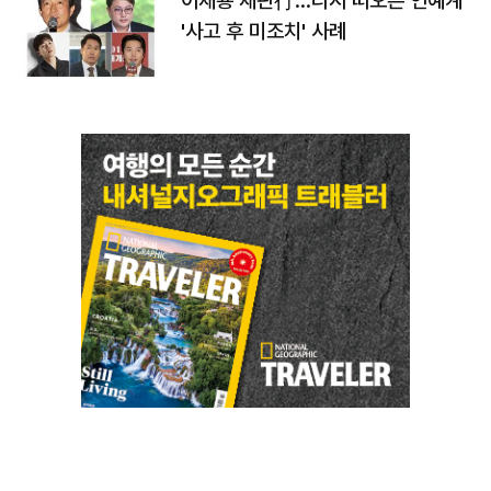
이재룡 재판行…다시 떠오른 연예계
'사고 후 미조치' 사례