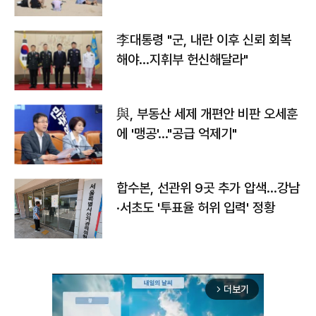
李대통령 "군, 내란 이후 신뢰 회복
해야…지휘부 헌신해달라"
與, 부동산 세제 개편안 비판 오세훈
에 '맹공'…"공급 억제기"
합수본, 선관위 9곳 추가 압색…강남
·서초도 '투표율 허위 입력' 정황
더보기
arrow_forward_ios