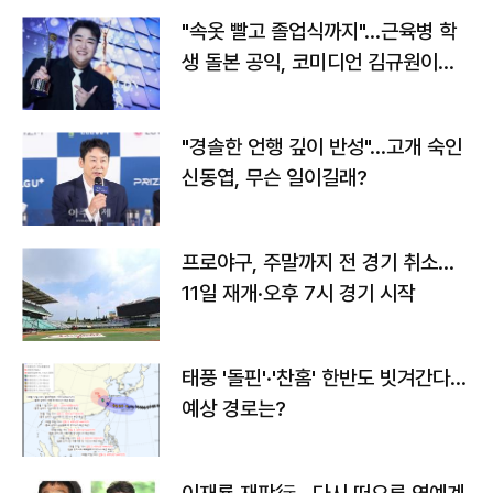
"속옷 빨고 졸업식까지"…근육병 학
생 돌본 공익, 코미디언 김규원이었
다
"경솔한 언행 깊이 반성"…고개 숙인
신동엽, 무슨 일이길래?
프로야구, 주말까지 전 경기 취소…
11일 재개·오후 7시 경기 시작
태풍 '돌핀'·'찬홈' 한반도 빗겨간다…
예상 경로는?