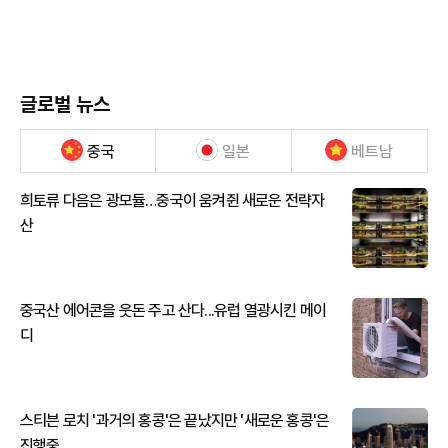
글로벌 뉴스
중국
일본
베트남
희토류 다음은 광모듈…중국이 움켜쥔 새로운 전략자
산
중국산 에어콘을 웃돈 주고 산다...유럽 열광시킨 메이
디
스티븐 로치 '과거의 홍콩'은 끝났지만 '새로운 홍콩'은
진행중