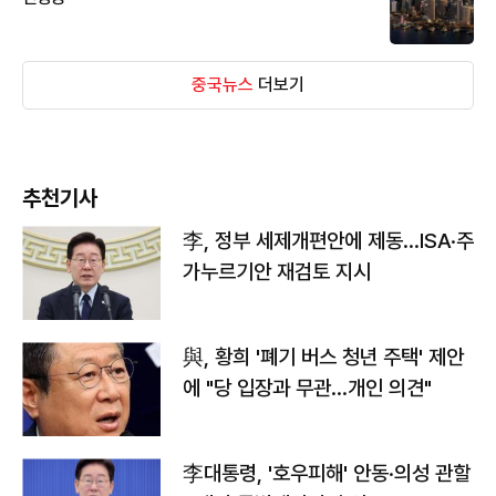
중국뉴스
더보기
추천기사
李, 정부 세제개편안에 제동…ISA·주
가누르기안 재검토 지시
與, 황희 '폐기 버스 청년 주택' 제안
에 "당 입장과 무관…개인 의견"
李대통령, '호우피해' 안동·의성 관할