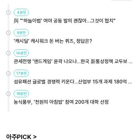
4분전
與 "'하늘이법' 여야 공동 발의 괜찮아…그것이 협치"
9분전
'캐시딜' 캐시워크 돈 버는 퀴즈, 정답은?
14분전
관세전쟁 '엔드게임' 윤곽 나오나…한국 新통상정책 교두보 활
용해야
17분전
섬유패션 글로벌 경쟁력 키운다…산업부 15개 과제 180억 지
원
18분전
농식품부, '천원의 아침밥' 참여 200개 대학 선정
아주PICK >