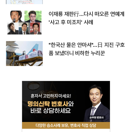
이재룡 재판行…다시 떠오른 연예계
'사고 후 미조치' 사례
"한국산 물은 안마셔"…日 지진 구호
품 보냈더니 비하한 누리꾼