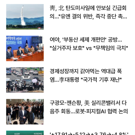
靑, 北 탄도미사일에 안보실 긴급회
의…"유엔 결의 위반, 즉각 중단 촉
구"
여야, '부동산 세제 개편안' 공방…
"실거주자 보호" vs "무책임의 극치"
경제성장까지 갉아먹는 역대급 폭
염…李대통령 "국가적 기후 재난"
구광모-젠슨황, 美 실리콘밸리서 다
음주 회동…로봇·피지컬AI 협력 논의
'+17.91→-5.12→+3.76→-4.8%'…'