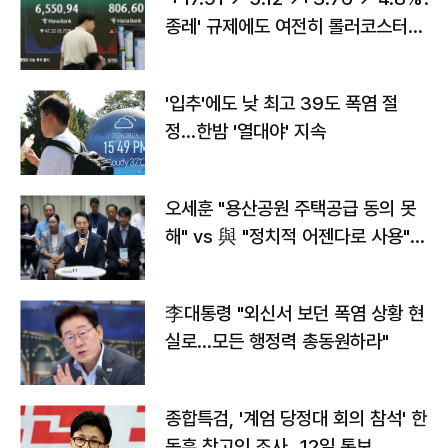
종레' 규제에도 여전히 롤러코스터
타는 코스피
'입추'에도 낮 최고 39도 폭염 절
정…한밤 '열대야' 지속
오세훈 "용산공원 주택공급 동의 못
해" vs 與 "정치적 어젠다로 사용"
맞불
李대통령 "외신서 보던 폭염 상황 현
실로…모든 행정력 총동원하라"
종합특검, '계엄 당정대 회의 참석' 한
동훈 참고인 조사...12일 통보