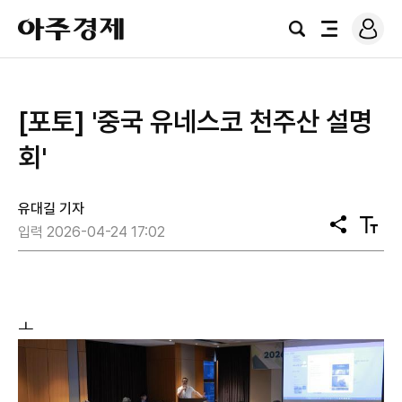
로
아
그
검
전
주
인
색
체
경
메
제
뉴
[포토] '중국 유네스코 천주산 설명
회'
유대길 기자
공
텍
입력 2026-04-24 17:02
유
스
트
크
기
ㅗ