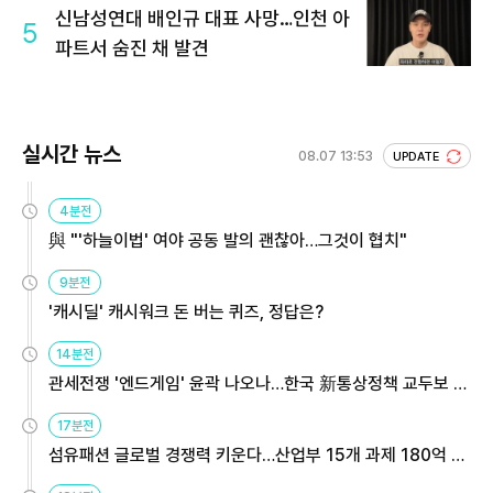
신남성연대 배인규 대표 사망…인천 아
5
파트서 숨진 채 발견
실시간 뉴스
08.07 13:53
UPDATE
4분전
與 "'하늘이법' 여야 공동 발의 괜찮아…그것이 협치"
9분전
'캐시딜' 캐시워크 돈 버는 퀴즈, 정답은?
14분전
관세전쟁 '엔드게임' 윤곽 나오나…한국 新통상정책 교두보 활
용해야
17분전
섬유패션 글로벌 경쟁력 키운다…산업부 15개 과제 180억 지
원