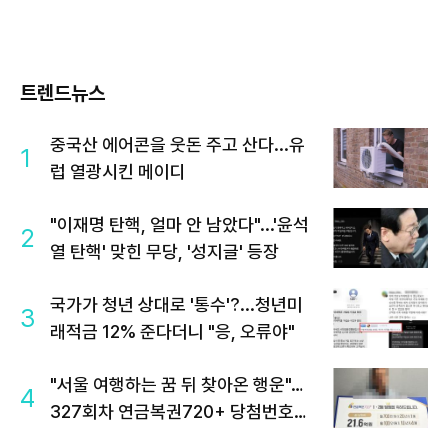
트렌드뉴스
중국산 에어콘을 웃돈 주고 산다...유
1
럽 열광시킨 메이디
"이재명 탄핵, 얼마 안 남았다"...'윤석
2
열 탄핵' 맞힌 무당, '성지글' 등장
국가가 청년 상대로 '통수'?...청년미
3
래적금 12% 준다더니 "응, 오류야"
"서울 여행하는 꿈 뒤 찾아온 행운"…
4
327회차 연금복권720+ 당첨번호조
회 주목