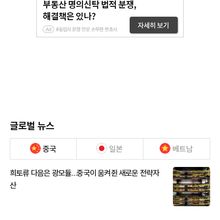
글로벌 뉴스
중국
일본
베트남
희토류 다음은 광모듈…중국이 움켜쥔 새로운 전략자
산