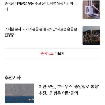
중국산 에어콘을 웃돈 주고 산다...유럽 열광시킨 메이
디
스티븐 로치 '과거의 홍콩'은 끝났지만 '새로운 홍콩'은
진행중
중국뉴스
더보기
추천기사
이란·오만, 호르무즈 '중앙항로 통항'
추진…입항은 이란 관리