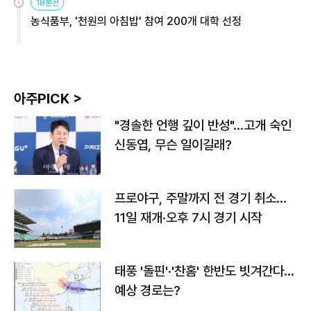
18분전
농식품부, '천원의 아침밥' 참여 200개 대학 선정
아주PICK >
"경솔한 언행 깊이 반성"…고개 숙인
신동엽, 무슨 일이길래?
프로야구, 주말까지 전 경기 취소…
11일 재개·오후 7시 경기 시작
태풍 '돌핀'·'찬홈' 한반도 빗겨간다…
예상 경로는?