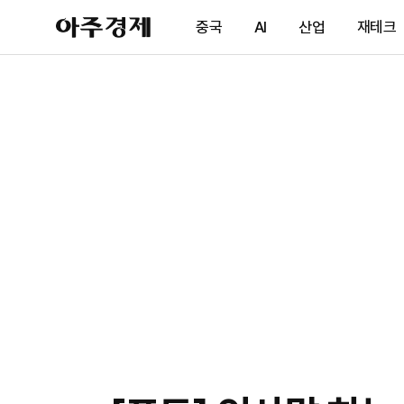
아
중국
AI
산업
재테크
주
경
제