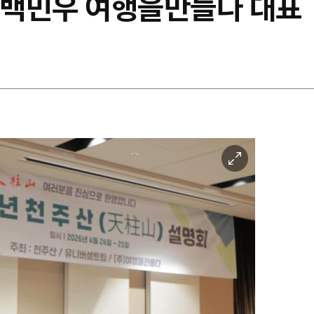
는 백민우 여행을만들다 대표
이
미
지
확
대