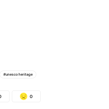
#unesco heritage
0
0