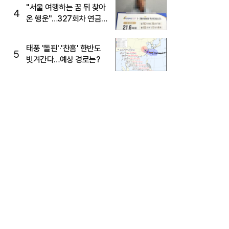
"서울 여행하는 꿈 뒤 찾아
4
온 행운"…327회차 연금
복권720+ 당첨번호조회
주목
태풍 '돌핀'·'찬홈' 한반도
5
빗겨간다…예상 경로는?