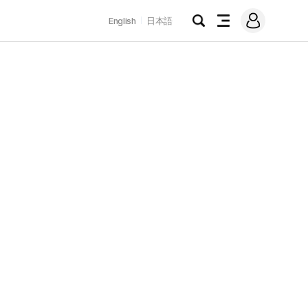
로
English
日本語
그
검
전
인
색
체
메
뉴