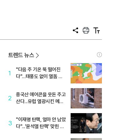
공
프
텍
유
린
스
트
트
크
기
트렌드 뉴스
"다음 주 기온 뚝 떨어진
1
다"…태풍도 없이 열돔 박
살 낸 '이것'
중국산 에어콘을 웃돈 주고
2
산다...유럽 열광시킨 메이
디
"이재명 탄핵, 얼마 안 남았
3
다"...'윤석열 탄핵' 맞힌 무
당, '성지글' 등장