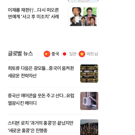
이재룡 재판行…다시 떠오른
연예계 '사고 후 미조치' 사례
글로벌 뉴스
중국
일본
베트남
희토류 다음은 광모듈…중국이 움켜쥔
새로운 전략자산
중국산 에어콘을 웃돈 주고 산다...유럽
열광시킨 메이디
스티븐 로치 '과거의 홍콩'은 끝났지만
'새로운 홍콩'은 진행중