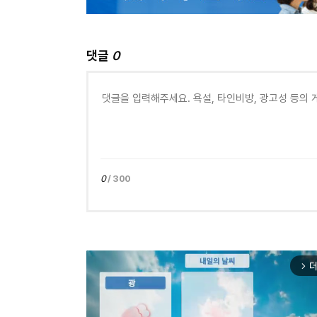
댓글
0
0
/ 300
더
arrow_forward_ios