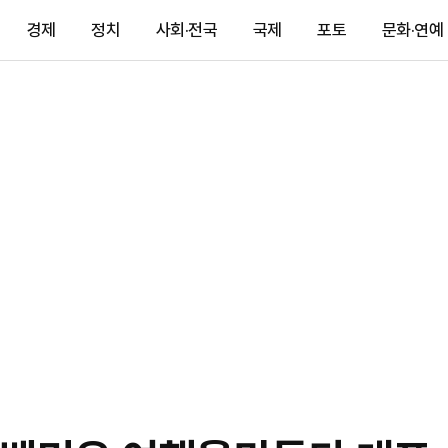
경제
정치
사회·전국
국제
포토
문화·연예