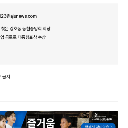
f123@ajunews.com
가 찾은 강호동 농협중앙회 회장
념사업 공로로 대통령표창 수상
포 금지