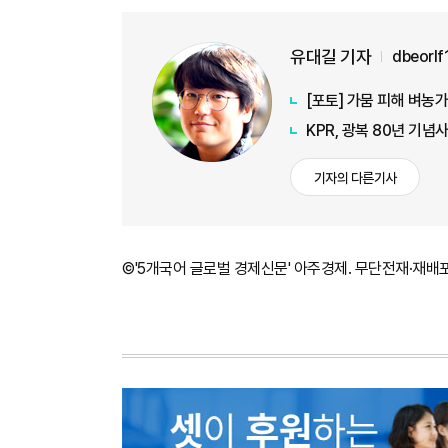
유대길 기자
dbeorl
[포토] 가뭄 피해 벼농
KPR, 광복 80년 기
기자의 다른기사
©'5개국어 글로벌 경제신문' 아주경제. 무단전재·재배