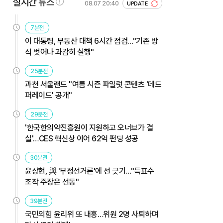
실시간 뉴스
08.07 20:40
UPDATE
7분전
이 대통령, 부동산 대책 6시간 점검…"기존 방
식 벗어나 과감히 실행"
25분전
과천 서울랜드 "여름 시즌 파일럿 콘텐츠 '데드
퍼레이드' 공개"
29분전
'한국한의약진흥원이 지원하고 오너브가 결
실'…CES 혁신상 이어 62억 펀딩 성공
30분전
윤상현, 與 '부정선거론'에 선 긋기…"득표수
조작 주장은 선동"
39분전
국민의힘 윤리위 또 내홍…위원 2명 사퇴하며