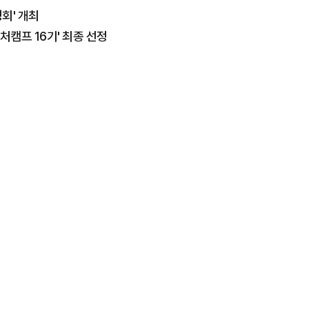
회' 개최
처캠프 16기' 최종 선정