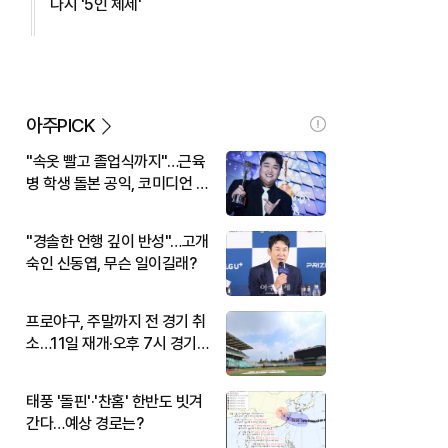
다시 '5인 체제'
아주PICK
"속옷 빨고 졸업식까지"…근육
병 학생 돌본 공익, 코미디언 김
규원이었다
"경솔한 언행 깊이 반성"…고개
숙인 신동엽, 무슨 일이길래?
프로야구, 주말까지 전 경기 취
소…11일 재개·오후 7시 경기
시작
태풍 '돌핀'·'찬홈' 한반도 빗겨
간다…예상 경로는?