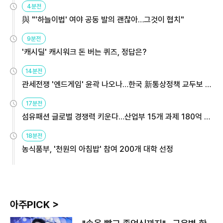
4분전
與 "'하늘이법' 여야 공동 발의 괜찮아…그것이 협치"
9분전
'캐시딜' 캐시워크 돈 버는 퀴즈, 정답은?
14분전
관세전쟁 '엔드게임' 윤곽 나오나…한국 新통상정책 교두보 활
용해야
17분전
섬유패션 글로벌 경쟁력 키운다…산업부 15개 과제 180억 지
원
18분전
농식품부, '천원의 아침밥' 참여 200개 대학 선정
아주PICK >