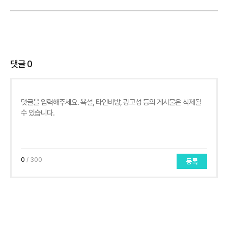
댓글
0
0
/ 300
등록