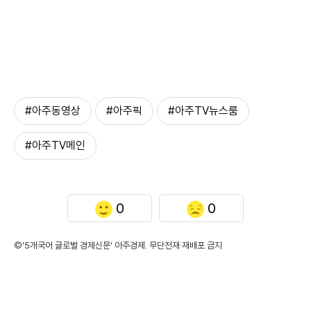
#아주동영상
#아주픽
#아주TV뉴스룸
#아주TV메인
0
0
©'5개국어 글로벌 경제신문' 아주경제. 무단전재·재배포 금지