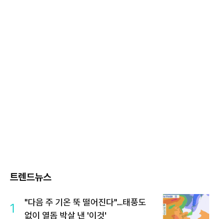
트렌드뉴스
"다음 주 기온 뚝 떨어진다"…태풍도
1
없이 열돔 박살 낸 '이것'