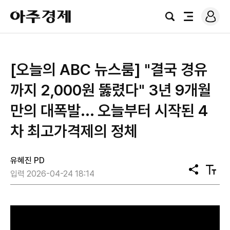
로
아
그
검
전
주
인
색
체
경
메
제
뉴
[오늘의 ABC 뉴스룸] "결국 경유
까지 2,000원 뚫렸다" 3년 9개월
만의 대폭발... 오늘부터 시작된 4
차 최고가격제의 정체
유혜진 PD
공
텍
입력 2026-04-24 18:14
유
스
트
크
기