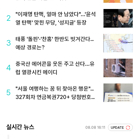
"이재명 탄핵, 얼마 안 남았다"...'윤석
2
열 탄핵' 맞힌 무당, '성지글' 등장
태풍 '돌핀'·'찬홈' 한반도 빗겨간다…
3
예상 경로는?
중국산 에어콘을 웃돈 주고 산다...유
4
럽 열광시킨 메이디
"서울 여행하는 꿈 뒤 찾아온 행운"…
5
327회차 연금복권720+ 당첨번호조
회 주목
실시간 뉴스
08.08 16:11
UPDATE