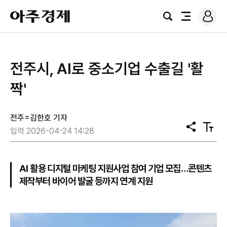
로
아
그
검
전
주
인
색
체
경
메
제
뉴
전주시, AI로 중소기업 수출길 '활
짝'
전주=김한호 기자
공
텍
입력 2026-04-24 14:28
유
스
트
크
기
AI 활용 디지털 마케팅 지원사업 참여 기업 모집…콘텐츠
제작부터 바이어 발굴 등까지 연계 지원