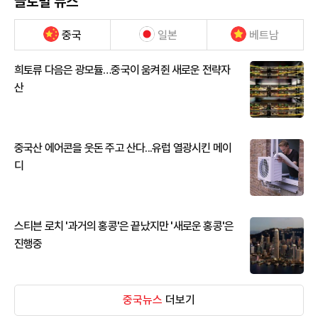
글로벌 뉴스
중국
일본
베트남
희토류 다음은 광모듈…중국이 움켜쥔 새로운 전략자
산
중국산 에어콘을 웃돈 주고 산다...유럽 열광시킨 메이
디
스티븐 로치 '과거의 홍콩'은 끝났지만 '새로운 홍콩'은
진행중
중국뉴스
더보기