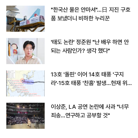
"한국산 물은 안마셔"…日 지진 구호
품 보냈더니 비하한 누리꾼
'태도 논란' 정준원 "난 배우 하면 안
되는 사람인가? 생각 했다"
13호 '돌핀' 이어 14호 태풍 '구지
라'·15호 태풍 '찬홈' 발생…현재 위
치와 이동경로는?
이상준, LA 공연 논란에 사과 "너무
죄송…연구하고 공부할 것"