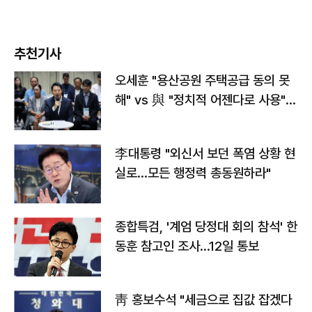
추천기사
오세훈 "용산공원 주택공급 동의 못
해" vs 與 "정치적 어젠다로 사용"
맞불
李대통령 "외신서 보던 폭염 상황 현
실로…모든 행정력 총동원하라"
종합특검, '계엄 당정대 회의 참석' 한
동훈 참고인 조사...12일 통보
靑 홍보수석 "세금으로 집값 잡겠다