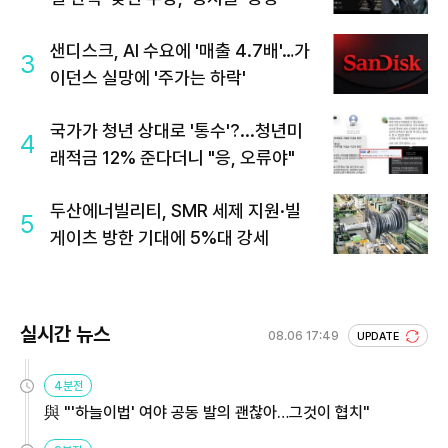
샌디스크, AI 수요에 '매출 4.7배'…가
3
이던스 실망에 '주가는 하락'
국가가 청년 상대로 '통수'?...청년미
4
래적금 12% 준다더니 "응, 오류야"
두산에너빌리티, SMR 세제 지원·빌
5
게이츠 방한 기대에 5%대 강세
실시간 뉴스
08.06 17:49
UPDATE
4분전
與 "'하늘이법' 여야 공동 발의 괜찮아…그것이 협치"