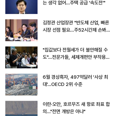
는 생각 없어…주택 공급 '속도전'"
김정관 산업장관 "반도체 산업, 빠른
시장 선점 필요…주52시간제 손봐
야"
"집값보다 전월세가 더 불안해질 수
도"…전문가들, 세제개편안 부작용
우려
6월 경상흑자, 497억달러 '사상 최
대'…OECD 2위 수준
이란·오만, 호르무즈 새 항로 좌표 합
의…"전면 개방은 아냐"