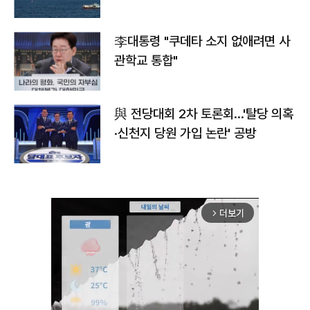
李대통령 "쿠데타 소지 없애려면 사
관학교 통합"
與 전당대회 2차 토론회…'탈당 의혹
·신천지 당원 가입 논란' 공방
더보기
arrow_forward_ios