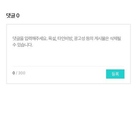
댓글
0
0
/ 300
등록