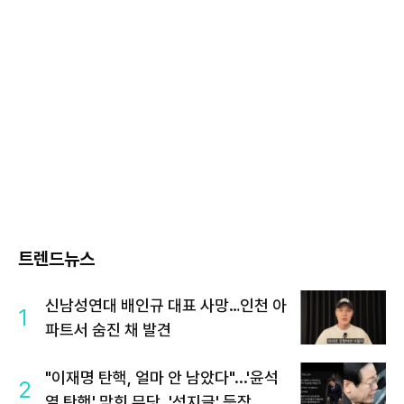
트렌드뉴스
신남성연대 배인규 대표 사망…인천 아
1
파트서 숨진 채 발견
"이재명 탄핵, 얼마 안 남았다"...'윤석
2
열 탄핵' 맞힌 무당, '성지글' 등장