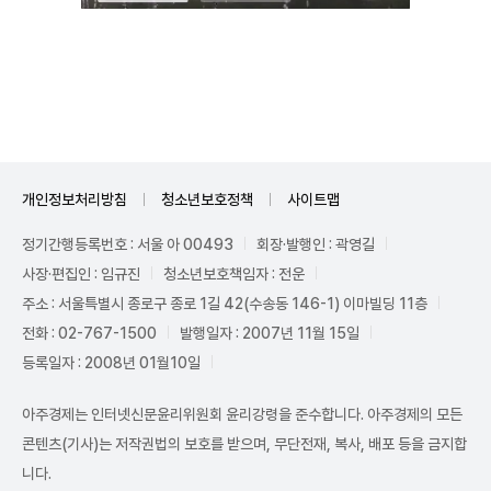
Unmute
개인정보처리방침
청소년보호정책
사이트맵
정기간행등록번호 : 서울 아 00493
회장·발행인 : 곽영길
사장·편집인 : 임규진
청소년보호책임자 : 전운
주소 : 서울특별시 종로구 종로 1길 42(수송동 146-1) 이마빌딩 11층
전화 : 02-767-1500
발행일자 : 2007년 11월 15일
등록일자 : 2008년 01월10일
아주경제는 인터넷신문윤리위원회 윤리강령을 준수합니다. 아주경제의 모든
콘텐츠(기사)는 저작권법의 보호를 받으며, 무단전재, 복사, 배포 등을 금지합
니다.