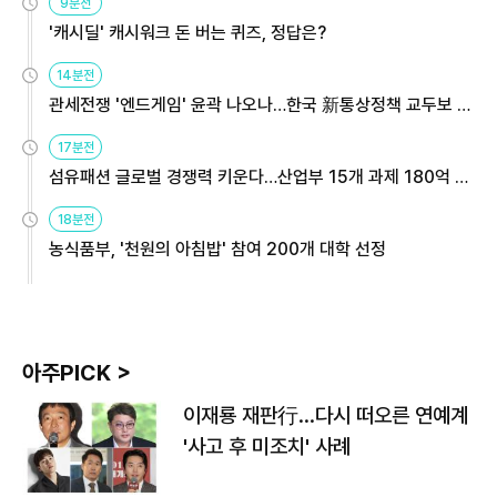
9분전
'캐시딜' 캐시워크 돈 버는 퀴즈, 정답은?
14분전
관세전쟁 '엔드게임' 윤곽 나오나…한국 新통상정책 교두보 활
용해야
17분전
섬유패션 글로벌 경쟁력 키운다…산업부 15개 과제 180억 지
원
18분전
농식품부, '천원의 아침밥' 참여 200개 대학 선정
아주PICK >
이재룡 재판行…다시 떠오른 연예계
'사고 후 미조치' 사례