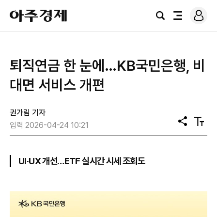
로
아
그
검
전
주
인
색
체
경
메
제
뉴
퇴직연금 한 눈에…KB국민은행, 비
대면 서비스 개편
권가림 기자
공
텍
입력 2026-04-24 10:21
유
스
트
크
기
UI·UX 개선…ETF 실시간 시세 조회도