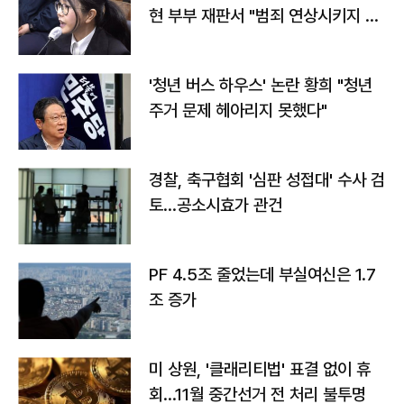
현 부부 재판서 "범죄 연상시키지 말
라"
'청년 버스 하우스' 논란 황희 "청년
주거 문제 헤아리지 못했다"
경찰, 축구협회 '심판 성접대' 수사 검
토…공소시효가 관건
PF 4.5조 줄었는데 부실여신은 1.7
조 증가
미 상원, '클래리티법' 표결 없이 휴
회…11월 중간선거 전 처리 불투명