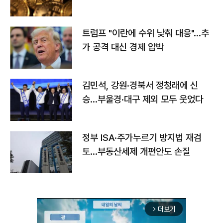
트럼프 "이란에 수위 낮춰 대응"…추
가 공격 대신 경제 압박
김민석, 강원·경북서 정청래에 신
승…부울경·대구 제외 모두 웃었다
정부 ISA·주가누르기 방지법 재검
토…부동산세제 개편안도 손질
더보기
arrow_forward_ios