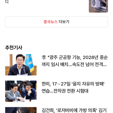
디
중국뉴스
더보기
추천기사
李 "광주 군공항 기능, 2028년 중순
까지 임시 배치…속도전 넘어 전격
전"
한미, 17∼27일 '을지 자유의 방패'
연습…전작권 전환 시험대
김건희, '로저비비에 가방 의혹' 김기