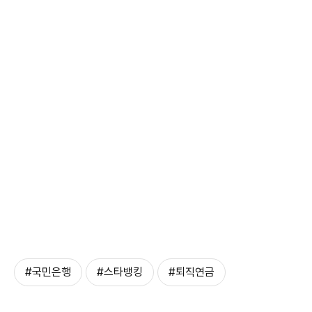
#국민은행
#스타뱅킹
#퇴직연금