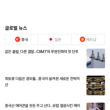
글로벌 뉴스
중국
일본
베트남
같은 출발, 다른 결말...CXMT와 푸젠진화의 첫 단추
희토류 다음은 광모듈…중국이 움켜쥔 새로운 전략자
산
중국산 에어콘을 웃돈 주고 산다...유럽 열광시킨 메이