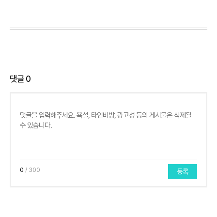
댓글
0
0
/ 300
등록