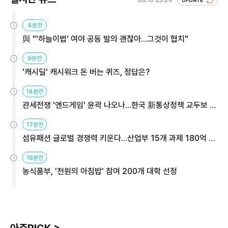
08.10 23:20
UPDATE
4분전
與 "'하늘이법' 여야 공동 발의 괜찮아…그것이 협치"
9분전
'캐시딜' 캐시워크 돈 버는 퀴즈, 정답은?
14분전
관세전쟁 '엔드게임' 윤곽 나오나…한국 新통상정책 교두보 활
용해야
17분전
섬유패션 글로벌 경쟁력 키운다…산업부 15개 과제 180억 지
원
18분전
농식품부, '천원의 아침밥' 참여 200개 대학 선정