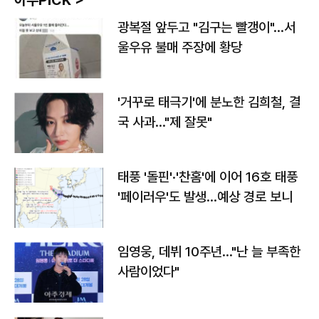
아주PICK >
광복절 앞두고 "김구는 빨갱이"…서
울우유 불매 주장에 황당
'거꾸로 태극기'에 분노한 김희철, 결
국 사과…"제 잘못"
태풍 '돌핀'·'찬홈'에 이어 16호 태풍
'페이러우'도 발생…예상 경로 보니
임영웅, 데뷔 10주년…"난 늘 부족한
사람이었다"