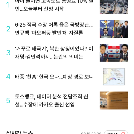
아이 둘이면 고속도로 통행료 10% 할
1
인…오늘부터 신청 시작
6·25 적국 수장 어록 읊은 국방장관…
2
안규백 '마오쩌둥 발언'에 자질론
'거꾸로 태극기', 북한 상징이었다? 이
3
재명·김민석까지…논란의 의미는
4
태풍 '찬홈' 한국 오나…예상 경로 보니
토스뱅크, 데이터 분석 전담조직 신
5
설…수장에 카카오 출신 선임
실시간 뉴스