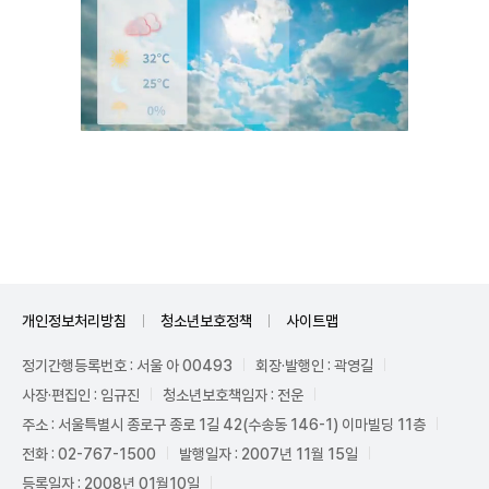
Unmute
개인정보처리방침
청소년보호정책
사이트맵
정기간행등록번호 : 서울 아 00493
회장·발행인 : 곽영길
사장·편집인 : 임규진
청소년보호책임자 : 전운
주소 : 서울특별시 종로구 종로 1길 42(수송동 146-1) 이마빌딩 11층
전화 : 02-767-1500
발행일자 : 2007년 11월 15일
등록일자 : 2008년 01월10일