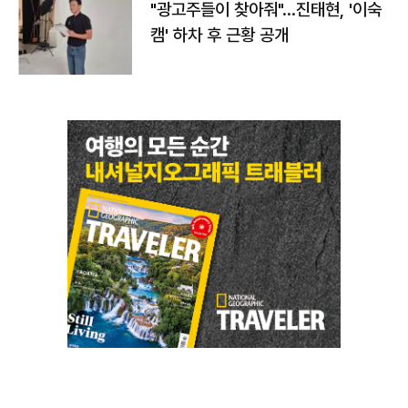
"광고주들이 찾아줘"…진태현, '이숙
캠' 하차 후 근황 공개