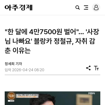
로
아
그
검
전
주
인
색
체
경
메
제
뉴
"한 달에 4만7500원 벌어"… '사장
님 나빠요' 블랑카 정철규, 자취 감
춘 이유는
정세희 기자
공
텍
입력 2026-04-24 08:20
유
스
트
크
기