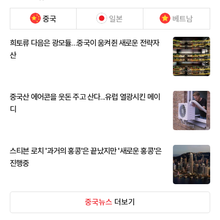
중국
일본
베트남
희토류 다음은 광모듈…중국이 움켜쥔 새로운 전략자
산
중국산 에어콘을 웃돈 주고 산다...유럽 열광시킨 메이
디
스티븐 로치 '과거의 홍콩'은 끝났지만 '새로운 홍콩'은
진행중
중국뉴스
더보기