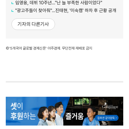
임영웅, 데뷔 10주년…"난 늘 부족한 사람이었다"
"광고주들이 찾아줘"…진태현, '이숙캠' 하차 후 근황 공개
기자의 다른기사
©'5개국어 글로벌 경제신문' 아주경제. 무단전재·재배포 금지