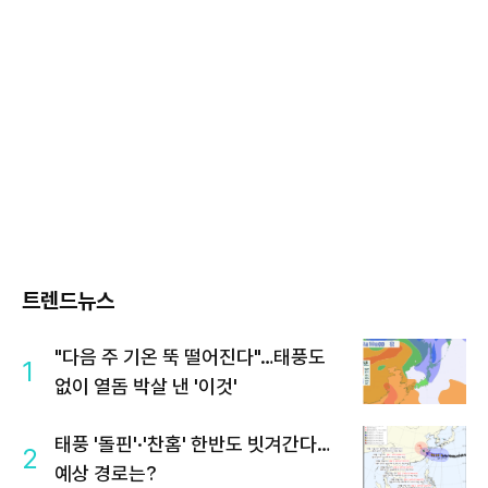
트렌드뉴스
"다음 주 기온 뚝 떨어진다"…태풍도
1
없이 열돔 박살 낸 '이것'
태풍 '돌핀'·'찬홈' 한반도 빗겨간다…
2
예상 경로는?