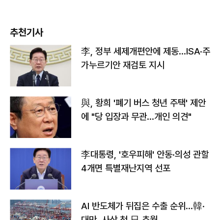
추천기사
李, 정부 세제개편안에 제동…ISA·주
가누르기안 재검토 지시
與, 황희 '폐기 버스 청년 주택' 제안
에 "당 입장과 무관…개인 의견"
李대통령, '호우피해' 안동·의성 관할
4개면 특별재난지역 선포
AI 반도체가 뒤집은 수출 순위…韓·
대만, 사상 첫 日 추월