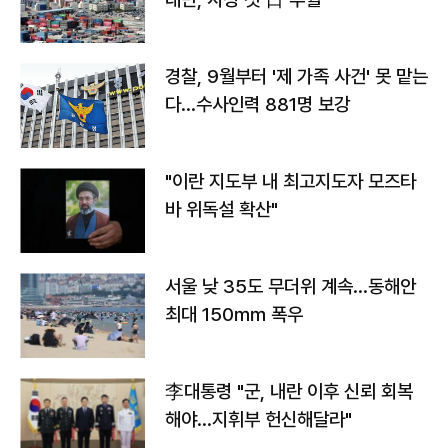
경찰, 9월부터 '제 가족 사건' 못 맡는
다…수사인력 881명 보강
"이란 지도부 내 최고지도자 모즈타
바 위독설 확산"
서울 낮 35도 무더위 계속…동해안
최대 150㎜ 폭우
李대통령 "군, 내란 이후 신뢰 회복
해야…지휘부 헌신해달라"