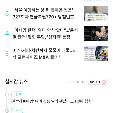
"서울 여행하는 꿈 뒤 찾아온 행운"…
3
327회차 연금복권720+ 당첨번호조
회 주목
"이재명 탄핵, 얼마 안 남았다"...'윤석
4
열 탄핵' 맞힌 무당, '성지글' 등장
버거·커피·치킨까지 줄줄이 매물…외
5
식 프랜차이즈 M&A '활기'
실시간 뉴스
08.09 01:49
UPDATE
4분전
與 "'하늘이법' 여야 공동 발의 괜찮아…그것이 협치"
9분전