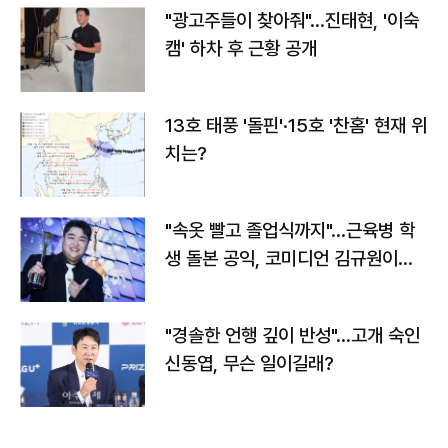
"광고주들이 찾아줘"…진태현, '이숙
캠' 하차 후 근황 공개
13호 태풍 '돌핀'·15호 '찬홈' 현재 위
치는?
"속옷 빨고 졸업식까지"…근육병 학
생 돌본 공익, 코미디언 김규원이었
다
"경솔한 언행 깊이 반성"…고개 숙인
신동엽, 무슨 일이길래?