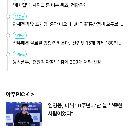
'캐시딜' 캐시워크 돈 버는 퀴즈, 정답은?
14분전
관세전쟁 '엔드게임' 윤곽 나오나…한국 新통상정책 교두보 활
용해야
17분전
섬유패션 글로벌 경쟁력 키운다…산업부 15개 과제 180억 지
원
18분전
농식품부, '천원의 아침밥' 참여 200개 대학 선정
아주PICK >
임영웅, 데뷔 10주년…"난 늘 부족한
사람이었다"