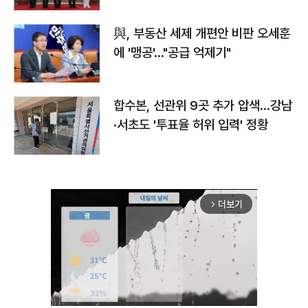
與, 부동산 세제 개편안 비판 오세훈
에 '맹공'…"공급 억제기"
합수본, 선관위 9곳 추가 압색…강남
·서초도 '투표율 허위 입력' 정황
더보기
arrow_forward_ios