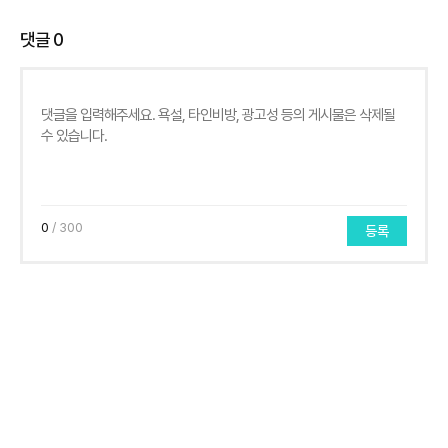
댓글
0
0
/ 300
등록