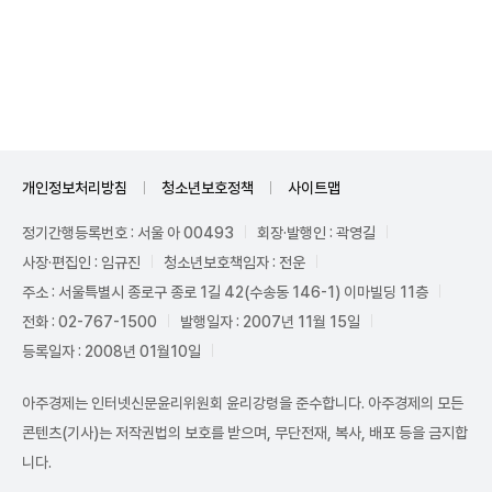
Mute
개인정보처리방침
청소년보호정책
사이트맵
정기간행등록번호 : 서울 아 00493
회장·발행인 : 곽영길
사장·편집인 : 임규진
청소년보호책임자 : 전운
주소 : 서울특별시 종로구 종로 1길 42(수송동 146-1) 이마빌딩 11층
전화 : 02-767-1500
발행일자 : 2007년 11월 15일
등록일자 : 2008년 01월10일
아주경제는 인터넷신문윤리위원회 윤리강령을 준수합니다. 아주경제의 모든
콘텐츠(기사)는 저작권법의 보호를 받으며, 무단전재, 복사, 배포 등을 금지합
니다.