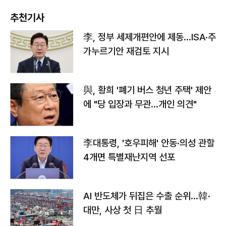
추천기사
李, 정부 세제개편안에 제동…ISA·주
가누르기안 재검토 지시
與, 황희 '폐기 버스 청년 주택' 제안
에 "당 입장과 무관…개인 의견"
李대통령, '호우피해' 안동·의성 관할
4개면 특별재난지역 선포
AI 반도체가 뒤집은 수출 순위…韓·
대만, 사상 첫 日 추월