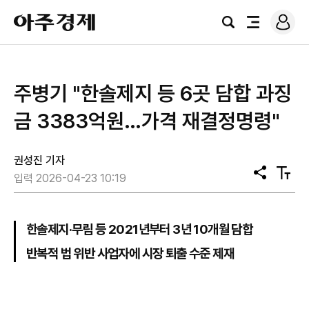
로
아
그
검
전
주
인
색
체
경
메
제
뉴
주병기 "한솔제지 등 6곳 담합 과징
금 3383억원…가격 재결정명령"
권성진 기자
공
텍
입력 2026-04-23 10:19
유
스
트
크
기
한솔제지·무림 등 2021년부터 3년 10개월 담합
반복적 법 위반 사업자에 시장 퇴출 수준 제재