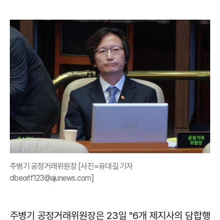
주병기 공정거래위원장 [사진=유대길 기자
dbeorlf123@ajunews.com]
주병기 공정거래위원장은 23일 "6개 제지사의 담합행