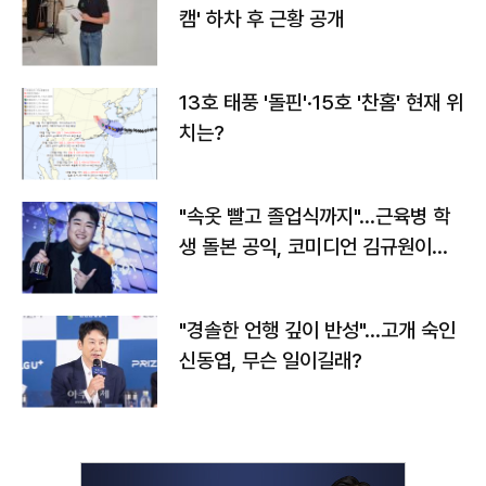
캠' 하차 후 근황 공개
13호 태풍 '돌핀'·15호 '찬홈' 현재 위
치는?
"속옷 빨고 졸업식까지"…근육병 학
생 돌본 공익, 코미디언 김규원이었
다
"경솔한 언행 깊이 반성"…고개 숙인
신동엽, 무슨 일이길래?