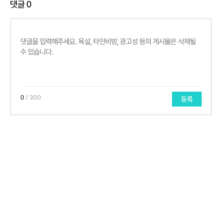
댓글
0
0
/ 300
등록