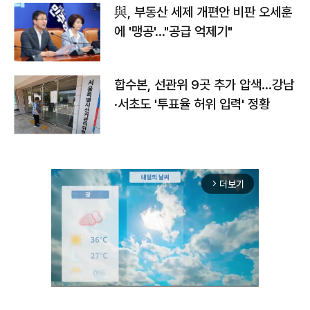
與, 부동산 세제 개편안 비판 오세훈
에 '맹공'…"공급 억제기"
합수본, 선관위 9곳 추가 압색…강남
·서초도 '투표율 허위 입력' 정황
더보기
arrow_forward_ios