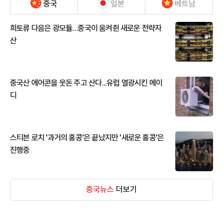
중국
일본
베트남
희토류 다음은 광모듈…중국이 움켜쥔 새로운 전략자
산
중국산 에어콘을 웃돈 주고 산다...유럽 열광시킨 메이
디
스티븐 로치 '과거의 홍콩'은 끝났지만 '새로운 홍콩'은
진행중
중국뉴스
더보기