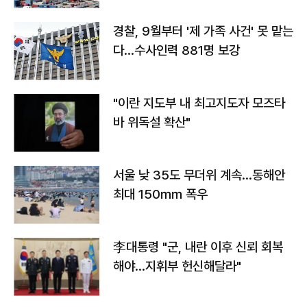
경찰, 9월부터 '제 가족 사건' 못 맡는
다…수사인력 881명 보강
"이란 지도부 내 최고지도자 모즈타
바 위독설 확산"
서울 낮 35도 무더위 계속…동해안
최대 150㎜ 폭우
李대통령 "군, 내란 이후 신뢰 회복
해야…지휘부 헌신해달라"