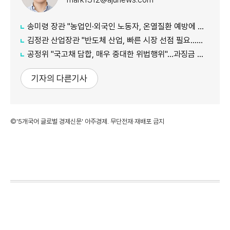
송미령 장관 "농업인·외국인 노동자, 온열질환 예방에 가용자원 총동원"
김정관 산업장관 "반도체 산업, 빠른 시장 선점 필요…주52시간제 손봐야"
공정위 "국고채 담합, 매우 중대한 위법행위"...과징금 최대 15조원 전망
기자의 다른기사
©'5개국어 글로벌 경제신문' 아주경제. 무단전재·재배포 금지