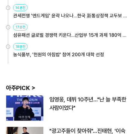
14분전
관세전쟁 '엔드게임' 윤곽 나오나…한국 新통상정책 교두보 활
용해야
17분전
섬유패션 글로벌 경쟁력 키운다…산업부 15개 과제 180억 지
원
18분전
농식품부, '천원의 아침밥' 참여 200개 대학 선정
아주PICK >
임영웅, 데뷔 10주년…"난 늘 부족한
사람이었다"
"광고주들이 찾아줘"…진태현, '이숙