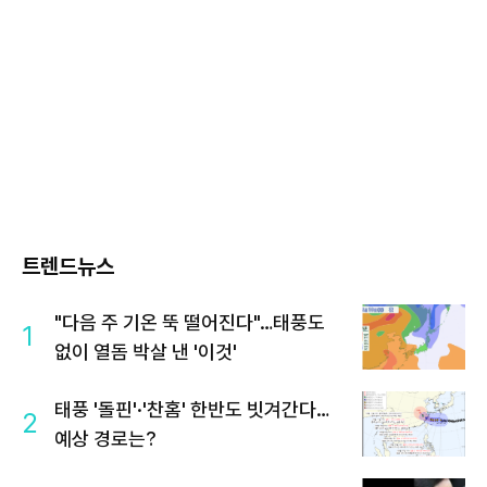
트렌드뉴스
"다음 주 기온 뚝 떨어진다"…태풍도
1
없이 열돔 박살 낸 '이것'
태풍 '돌핀'·'찬홈' 한반도 빗겨간다…
2
예상 경로는?