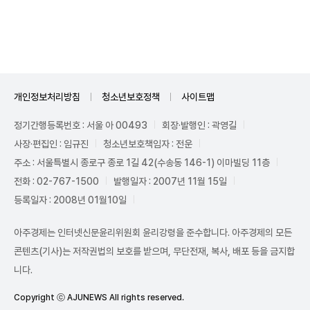
Unmute
개인정보처리방침
청소년보호정책
사이트맵
정기간행등록번호 : 서울 아 00493
회장·발행인 : 곽영길
사장·편집인 : 임규진
청소년보호책임자 : 전운
주소 : 서울특별시 종로구 종로 1길 42(수송동 146-1) 이마빌딩 11층
전화 : 02-767-1500
발행일자 : 2007년 11월 15일
등록일자 : 2008년 01월10일
아주경제는 인터넷신문윤리위원회 윤리강령을 준수합니다. 아주경제의 모든
콘텐츠(기사)는 저작권법의 보호를 받으며, 무단전재, 복사, 배포 등을 금지합
니다.
Copyright ⓒ AJUNEWS All rights reserved.