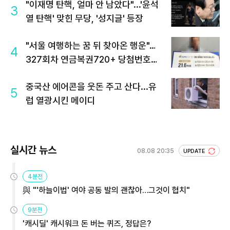
"이재명 탄핵, 얼마 안 남았다"...'윤석
3
열 탄핵' 맞힌 무당, '성지글' 등장
"서울 여행하는 꿈 뒤 찾아온 행운"…
4
327회차 연금복권720+ 당첨번호조
회 주목
중국산 에어콘을 웃돈 주고 산다...유
5
럽 열광시킨 메이디
실시간 뉴스
08.08 20:35
UPDATE
4분전
與 "'하늘이법' 여야 공동 발의 괜찮아…그것이 협치"
9분전
'캐시딜' 캐시워크 돈 버는 퀴즈, 정답은?