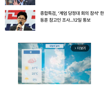
종합특검, '계엄 당정대 회의 참석' 한
동훈 참고인 조사...12일 통보
더보기
arrow_forward_ios
Unmute