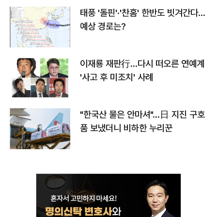
태풍 '돌핀'·'찬홈' 한반도 빗겨간다…
예상 경로는?
이재룡 재판行…다시 떠오른 연예계
'사고 후 미조치' 사례
"한국산 물은 안마셔"…日 지진 구호
품 보냈더니 비하한 누리꾼