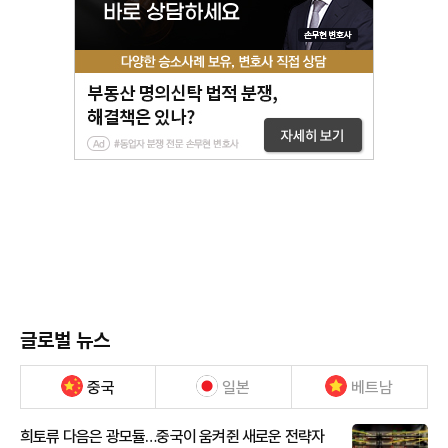
글로벌 뉴스
중국
일본
베트남
희토류 다음은 광모듈…중국이 움켜쥔 새로운 전략자