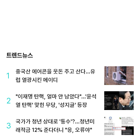
트렌드뉴스
중국산 에어콘을 웃돈 주고 산다...유
1
럽 열광시킨 메이디
"이재명 탄핵, 얼마 안 남았다"...'윤석
2
열 탄핵' 맞힌 무당, '성지글' 등장
국가가 청년 상대로 '통수'?...청년미
3
래적금 12% 준다더니 "응, 오류야"