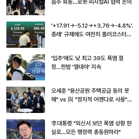
음주 회동…로봇·피지컬AI 협력 논의
'+17.91→-5.12→+3.76→-4.8%'…'
종레' 규제에도 여전히 롤러코스터
타는 코스피
'입추'에도 낮 최고 39도 폭염 절
정…한밤 '열대야' 지속
오세훈 "용산공원 주택공급 동의 못
해" vs 與 "정치적 어젠다로 사용"
맞불
李대통령 "외신서 보던 폭염 상황 현
실로…모든 행정력 총동원하라"