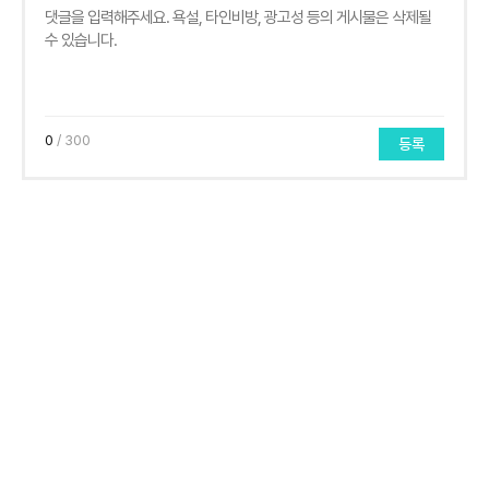
0
/ 300
등록