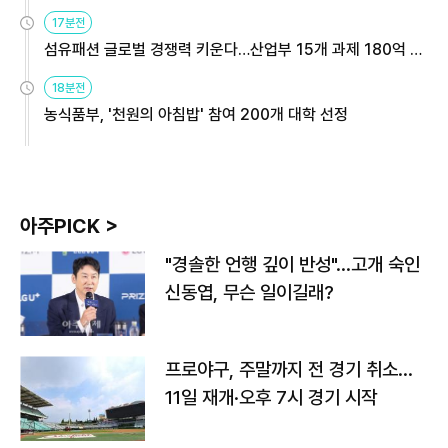
용해야
17분전
섬유패션 글로벌 경쟁력 키운다…산업부 15개 과제 180억 지
원
18분전
농식품부, '천원의 아침밥' 참여 200개 대학 선정
아주PICK >
"경솔한 언행 깊이 반성"…고개 숙인
신동엽, 무슨 일이길래?
프로야구, 주말까지 전 경기 취소…
11일 재개·오후 7시 경기 시작