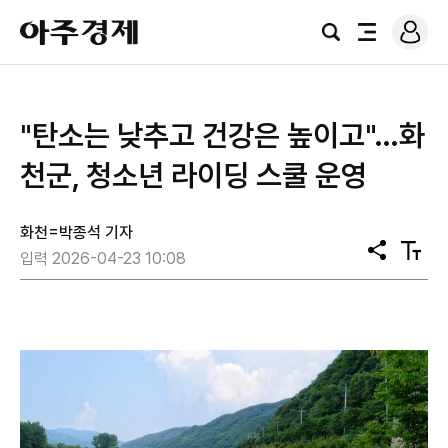
로
아
그
검
전
주
인
색
체
경
메
제
뉴
"탄소는 낮추고 건강은 높이고"…화
천군, 청소년 라이딩 스쿨 운영
화천=박종석 기자
공
텍
입력 2026-04-23 10:08
유
스
트
크
기