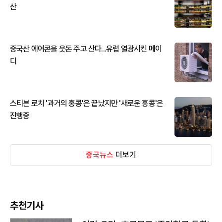
산
중국산 에어콘을 웃돈 주고 산다...유럽 열광시킨 메이
디
스티븐 로치 '과거의 홍콩'은 끝났지만 '새로운 홍콩'은
진행중
중국뉴스
더보기
추천기사