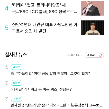
'티웨이' 벗고 '트리니티항공' 새
4
옷…"FSC·LCC 틈새, SSC 전략으로
공략"
신남성연대 배인규 대표 사망…인천 아
5
파트서 숨진 채 발견
실시간 뉴스
08.07 11:39
UPDATE
4분전
與 "'하늘이법' 여야 공동 발의 괜찮아…그것이 협치"
9분전
'캐시딜' 캐시워크 돈 버는 퀴즈, 정답은?
14분전
관세전쟁 '엔드게임' 윤곽 나오나…한국 新통상정책 교두보 활