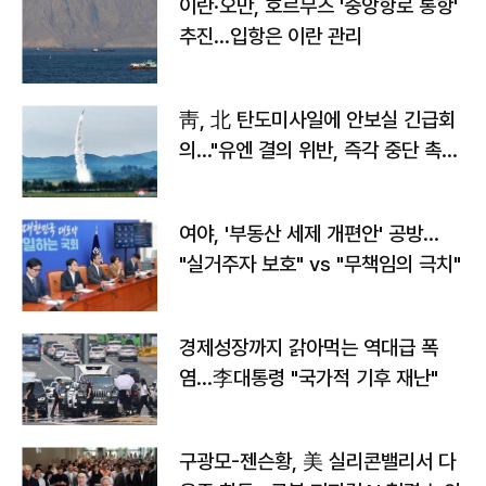
이란·오만, 호르무즈 '중앙항로 통항'
추진…입항은 이란 관리
靑, 北 탄도미사일에 안보실 긴급회
의…"유엔 결의 위반, 즉각 중단 촉
구"
여야, '부동산 세제 개편안' 공방…
"실거주자 보호" vs "무책임의 극치"
경제성장까지 갉아먹는 역대급 폭
염…李대통령 "국가적 기후 재난"
구광모-젠슨황, 美 실리콘밸리서 다