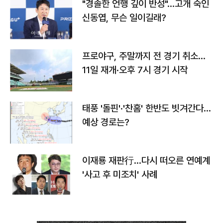
"경솔한 언행 깊이 반성"…고개 숙인
신동엽, 무슨 일이길래?
프로야구, 주말까지 전 경기 취소…
11일 재개·오후 7시 경기 시작
태풍 '돌핀'·'찬홈' 한반도 빗겨간다…
예상 경로는?
이재룡 재판行…다시 떠오른 연예계
'사고 후 미조치' 사례