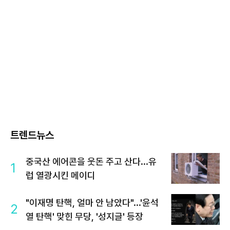
트렌드뉴스
중국산 에어콘을 웃돈 주고 산다...유
1
럽 열광시킨 메이디
"이재명 탄핵, 얼마 안 남았다"...'윤석
2
열 탄핵' 맞힌 무당, '성지글' 등장