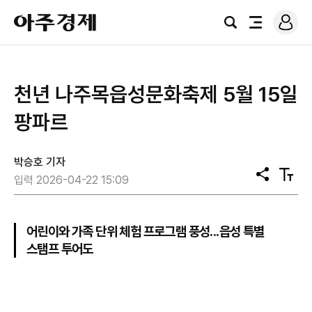
로
아
그
검
전
주
인
색
체
경
메
제
뉴
천년 나주목읍성문화축제 5월 15일
팡파르
박승호 기자
공
텍
입력 2026-04-22 15:09
유
스
트
크
기
어린이와 가족 단위 체험 프로그램 풍성...읍성 특별
스탬프 투어도