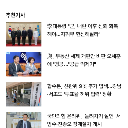
추천기사
李대통령 "군, 내란 이후 신뢰 회복
해야…지휘부 헌신해달라"
與, 부동산 세제 개편안 비판 오세훈
에 '맹공'…"공급 억제기"
합수본, 선관위 9곳 추가 압색…강남
·서초도 '투표율 허위 입력' 정황
국민의힘 윤리위, '돌려차기 실언' 서
범수·진종오 징계절차 개시