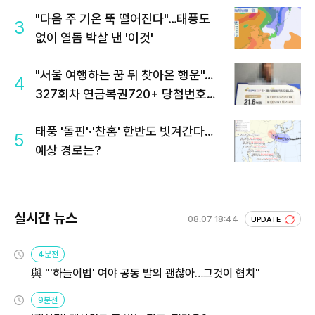
"다음 주 기온 뚝 떨어진다"…태풍도
3
없이 열돔 박살 낸 '이것'
"서울 여행하는 꿈 뒤 찾아온 행운"…
4
327회차 연금복권720+ 당첨번호조
회 주목
태풍 '돌핀'·'찬홈' 한반도 빗겨간다…
5
예상 경로는?
실시간 뉴스
08.07 18:44
UPDATE
4분전
與 "'하늘이법' 여야 공동 발의 괜찮아…그것이 협치"
9분전