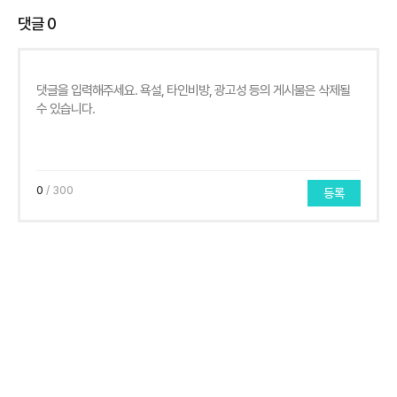
댓글
0
0
/ 300
등록