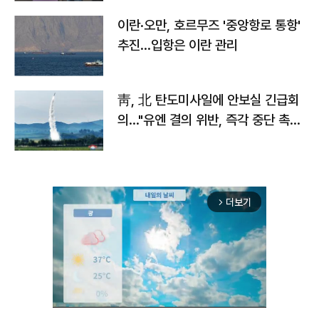
이란·오만, 호르무즈 '중앙항로 통항'
추진…입항은 이란 관리
靑, 北 탄도미사일에 안보실 긴급회
의…"유엔 결의 위반, 즉각 중단 촉
구"
더보기
arrow_forward_ios