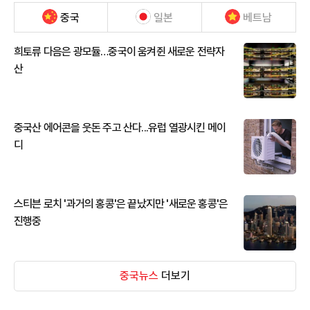
중국
일본
베트남
희토류 다음은 광모듈…중국이 움켜쥔 새로운 전략자
산
중국산 에어콘을 웃돈 주고 산다...유럽 열광시킨 메이
디
스티븐 로치 '과거의 홍콩'은 끝났지만 '새로운 홍콩'은
진행중
중국뉴스
더보기