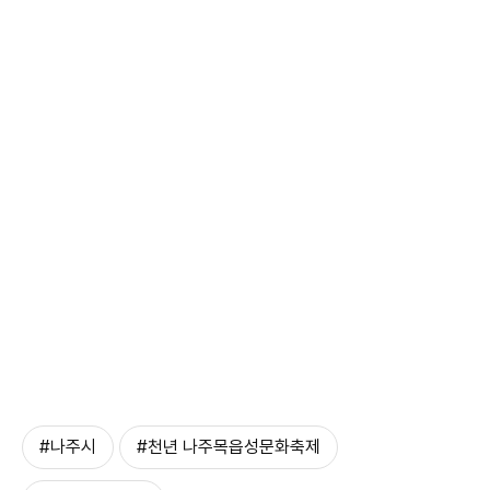
#나주시
#천년 나주목읍성문화축제