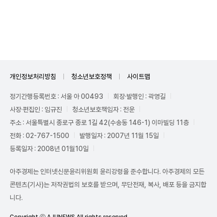
Unmute
개인정보처리방침
청소년보호정책
사이트맵
정기간행등록번호 : 서울 아 00493
회장·발행인 : 곽영길
사장·편집인 : 임규진
청소년보호책임자 : 전운
주소 : 서울특별시 종로구 종로 1길 42(수송동 146-1) 이마빌딩 11층
전화 : 02-767-1500
발행일자 : 2007년 11월 15일
등록일자 : 2008년 01월10일
아주경제는 인터넷신문윤리위원회 윤리강령을 준수합니다. 아주경제의 모든
콘텐츠(기사)는 저작권법의 보호를 받으며, 무단전재, 복사, 배포 등을 금지합
니다.
Copyright ⓒ AJUNEWS All rights reserved.