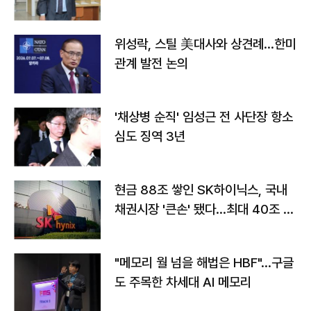
위성락, 스틸 美대사와 상견례…한미
관계 발전 논의
'채상병 순직' 임성근 전 사단장 항소
심도 징역 3년
현금 88조 쌓인 SK하이닉스, 국내
채권시장 '큰손' 됐다…최대 40조 투
자
"메모리 월 넘을 해법은 HBF"…구글
도 주목한 차세대 AI 메모리