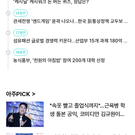
'캐시딜' 캐시워크 돈 버는 퀴즈, 정답은?
14분전
관세전쟁 '엔드게임' 윤곽 나오나…한국 新통상정책 교두보 활
용해야
17분전
섬유패션 글로벌 경쟁력 키운다…산업부 15개 과제 180억 지
원
18분전
농식품부, '천원의 아침밥' 참여 200개 대학 선정
아주PICK >
"속옷 빨고 졸업식까지"…근육병 학
생 돌본 공익, 코미디언 김규원이었
다