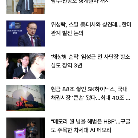
범수·진종오 징계절차 개시
위성락, 스틸 美대사와 상견례…한미
관계 발전 논의
'채상병 순직' 임성근 전 사단장 항소
심도 징역 3년
현금 88조 쌓인 SK하이닉스, 국내
채권시장 '큰손' 됐다…최대 40조 투
자
"메모리 월 넘을 해법은 HBF"…구글
도 주목한 차세대 AI 메모리