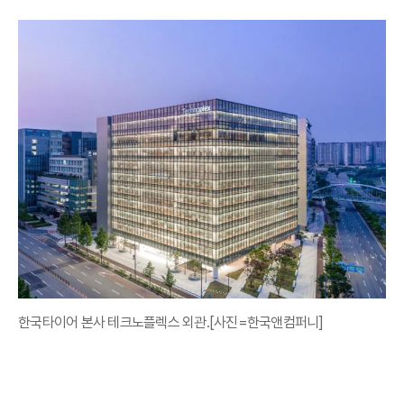
한국타이어 본사 테크노플렉스 외관.[사진=한국앤컴퍼니]