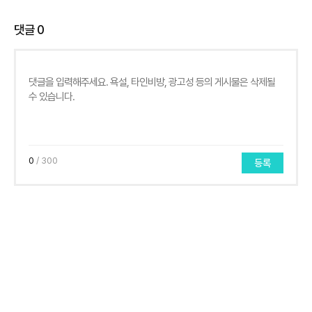
댓글
0
0
/ 300
등록