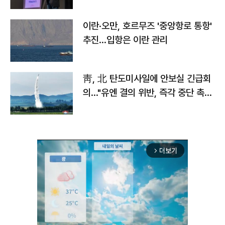
이란·오만, 호르무즈 '중앙항로 통항'
추진…입항은 이란 관리
靑, 北 탄도미사일에 안보실 긴급회
의…"유엔 결의 위반, 즉각 중단 촉
구"
더보기
arrow_forward_ios