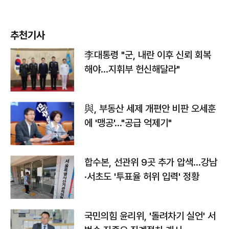
추천기사
李대통령 "군, 내란 이후 신뢰 회복
해야…지휘부 헌신해달라"
與, 부동산 세제 개편안 비판 오세훈
에 '맹공'…"공급 억제기"
합수본, 선관위 9곳 추가 압색…강남
·서초도 '투표율 허위 입력' 정황
국민의힘 윤리위, '돌려차기 실언' 서