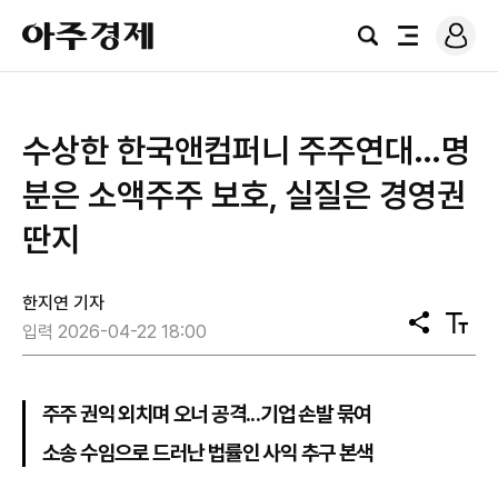
로
아
그
검
전
주
인
색
체
경
메
제
뉴
수상한 한국앤컴퍼니 주주연대…명
분은 소액주주 보호, 실질은 경영권
딴지
한지연 기자
공
텍
입력 2026-04-22 18:00
유
스
트
크
기
주주 권익 외치며 오너 공격...기업 손발 묶여
소송 수임으로 드러난 법률인 사익 추구 본색