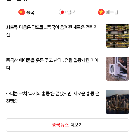
중국
일본
베트남
희토류 다음은 광모듈…중국이 움켜쥔 새로운 전략자
산
중국산 에어콘을 웃돈 주고 산다...유럽 열광시킨 메이
디
스티븐 로치 '과거의 홍콩'은 끝났지만 '새로운 홍콩'은
진행중
중국뉴스
더보기