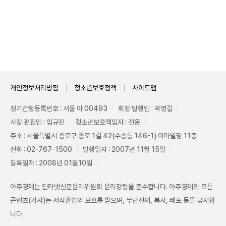
Unmute
개인정보처리방침
청소년보호정책
사이트맵
정기간행등록번호 : 서울 아 00493
회장·발행인 : 곽영길
사장·편집인 : 임규진
청소년보호책임자 : 전운
주소 : 서울특별시 종로구 종로 1길 42(수송동 146-1) 이마빌딩 11층
전화 : 02-767-1500
발행일자 : 2007년 11월 15일
등록일자 : 2008년 01월10일
아주경제는 인터넷신문윤리위원회 윤리강령을 준수합니다. 아주경제의 모든
콘텐츠(기사)는 저작권법의 보호를 받으며, 무단전재, 복사, 배포 등을 금지합
니다.