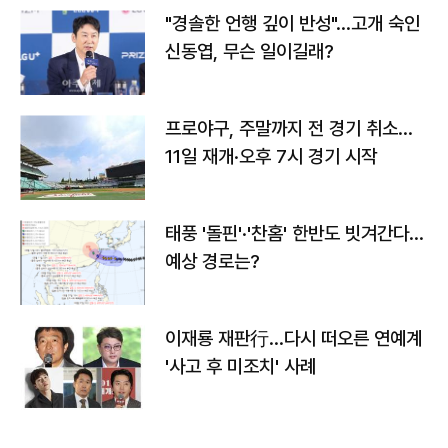
"경솔한 언행 깊이 반성"…고개 숙인
신동엽, 무슨 일이길래?
프로야구, 주말까지 전 경기 취소…
11일 재개·오후 7시 경기 시작
태풍 '돌핀'·'찬홈' 한반도 빗겨간다…
예상 경로는?
이재룡 재판行…다시 떠오른 연예계
'사고 후 미조치' 사례