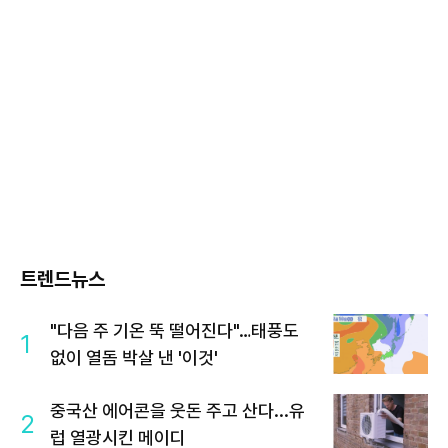
트렌드뉴스
"다음 주 기온 뚝 떨어진다"…태풍도
1
없이 열돔 박살 낸 '이것'
중국산 에어콘을 웃돈 주고 산다...유
2
럽 열광시킨 메이디