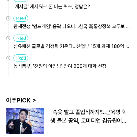
'캐시딜' 캐시워크 돈 버는 퀴즈, 정답은?
14분전
관세전쟁 '엔드게임' 윤곽 나오나…한국 新통상정책 교두보 활
용해야
17분전
섬유패션 글로벌 경쟁력 키운다…산업부 15개 과제 180억 지
원
18분전
농식품부, '천원의 아침밥' 참여 200개 대학 선정
아주PICK >
"속옷 빨고 졸업식까지"…근육병 학
생 돌본 공익, 코미디언 김규원이었
다