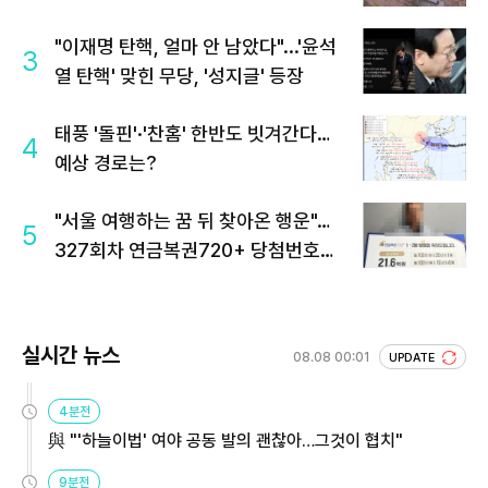
"이재명 탄핵, 얼마 안 남았다"...'윤석
3
열 탄핵' 맞힌 무당, '성지글' 등장
태풍 '돌핀'·'찬홈' 한반도 빗겨간다…
4
예상 경로는?
"서울 여행하는 꿈 뒤 찾아온 행운"…
5
327회차 연금복권720+ 당첨번호조
회 주목
실시간 뉴스
08.08 00:01
UPDATE
4분전
與 "'하늘이법' 여야 공동 발의 괜찮아…그것이 협치"
9분전