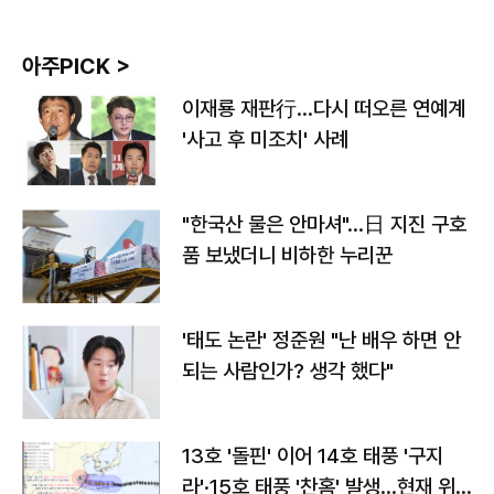
아주PICK >
이재룡 재판行…다시 떠오른 연예계
'사고 후 미조치' 사례
"한국산 물은 안마셔"…日 지진 구호
품 보냈더니 비하한 누리꾼
'태도 논란' 정준원 "난 배우 하면 안
되는 사람인가? 생각 했다"
13호 '돌핀' 이어 14호 태풍 '구지
라'·15호 태풍 '찬홈' 발생…현재 위