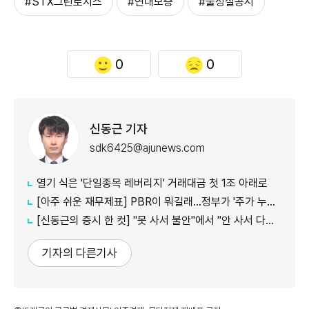
#STX그린로지스
#연대보증
#불성실공시
0
0
신동근 기자
sdk6425@ajunews.com
열기 식은 '단일종목 레버리지' 거래대금 첫 1조 아래로
[아주 쉬운 재무제표] PBR이 뭐길래…정부가 '주가 누르기'에 칼 빼든 이유
[신동근의 증시 한 컷] "못 사서 불안"에서 "안 사서 다행"으로…증시 덮친 '조모'
기자의 다른기사