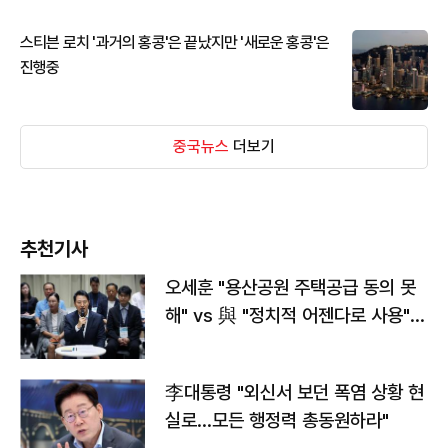
스티븐 로치 '과거의 홍콩'은 끝났지만 '새로운 홍콩'은
진행중
중국뉴스
더보기
추천기사
오세훈 "용산공원 주택공급 동의 못
해" vs 與 "정치적 어젠다로 사용"
맞불
李대통령 "외신서 보던 폭염 상황 현
실로…모든 행정력 총동원하라"