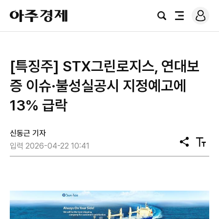
로
아
그
검
전
주
인
색
체
경
메
제
뉴
[특징주] STX그린로지스, 연대보
증 이슈·불성실공시 지정예고에
13% 급락
신동근 기자
공
텍
입력 2026-04-22 10:41
유
스
트
크
기