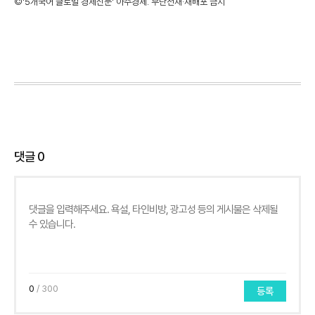
©'5개국어 글로벌 경제신문' 아주경제. 무단전재·재배포 금지
댓글
0
0
/ 300
등록