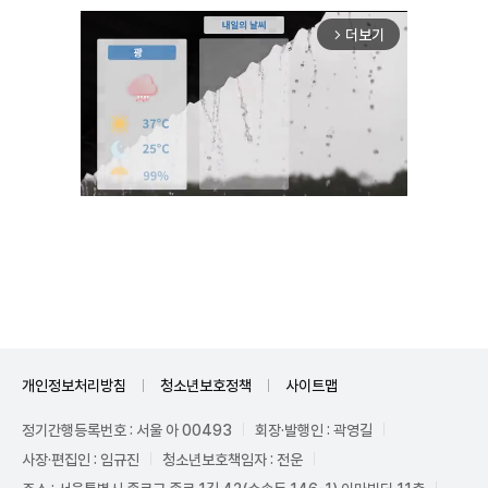
더보기
arrow_forward_ios
Unmute
개인정보처리방침
청소년보호정책
사이트맵
정기간행등록번호 : 서울 아 00493
회장·발행인 : 곽영길
사장·편집인 : 임규진
청소년보호책임자 : 전운