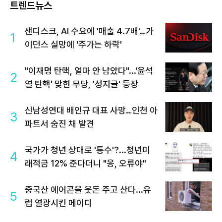
트렌드뉴스
샌디스크, AI 수요에 '매출 4.7배'…가
1
이던스 실망에 '주가는 하락'
"이재명 탄핵, 얼마 안 남았다"...'윤석
2
열 탄핵' 맞힌 무당, '성지글' 등장
신남성연대 배인규 대표 사망…인천 아
3
파트서 숨진 채 발견
국가가 청년 상대로 '통수'?...청년미
4
래적금 12% 준다더니 "응, 오류야"
중국산 에어콘을 웃돈 주고 산다...유
5
럽 열광시킨 메이디