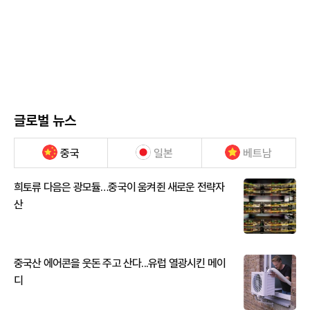
글로벌 뉴스
중국
일본
베트남
희토류 다음은 광모듈…중국이 움켜쥔 새로운 전략자
산
중국산 에어콘을 웃돈 주고 산다...유럽 열광시킨 메이
디