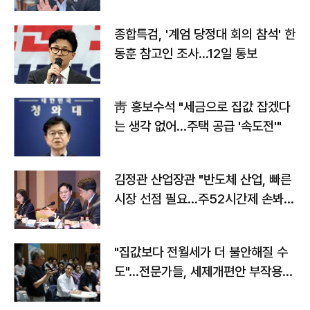
종합특검, '계엄 당정대 회의 참석' 한
동훈 참고인 조사...12일 통보
靑 홍보수석 "세금으로 집값 잡겠다
는 생각 없어…주택 공급 '속도전'"
김정관 산업장관 "반도체 산업, 빠른
시장 선점 필요…주52시간제 손봐
야"
"집값보다 전월세가 더 불안해질 수
도"…전문가들, 세제개편안 부작용
우려