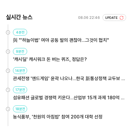
실시간 뉴스
08.06 22:46
UPDATE
4분전
與 "'하늘이법' 여야 공동 발의 괜찮아…그것이 협치"
9분전
'캐시딜' 캐시워크 돈 버는 퀴즈, 정답은?
14분전
관세전쟁 '엔드게임' 윤곽 나오나…한국 新통상정책 교두보 활
용해야
17분전
섬유패션 글로벌 경쟁력 키운다…산업부 15개 과제 180억 지
원
18분전
농식품부, '천원의 아침밥' 참여 200개 대학 선정