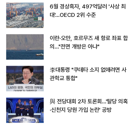
6월 경상흑자, 497억달러 '사상 최
대'…OECD 2위 수준
이란·오만, 호르무즈 새 항로 좌표 합
의…"전면 개방은 아냐"
李대통령 "쿠데타 소지 없애려면 사
관학교 통합"
與 전당대회 2차 토론회…'탈당 의혹
·신천지 당원 가입 논란' 공방