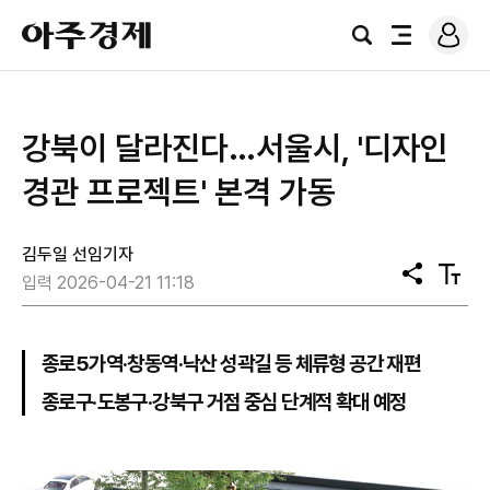
로
아
그
검
전
주
인
색
체
경
메
제
뉴
강북이 달라진다…서울시, '디자인
경관 프로젝트' 본격 가동
김두일 선임기자
공
텍
입력 2026-04-21 11:18
유
스
트
크
기
종로5가역·창동역·낙산 성곽길 등 체류형 공간 재편
종로구·도봉구·강북구 거점 중심 단계적 확대 예정