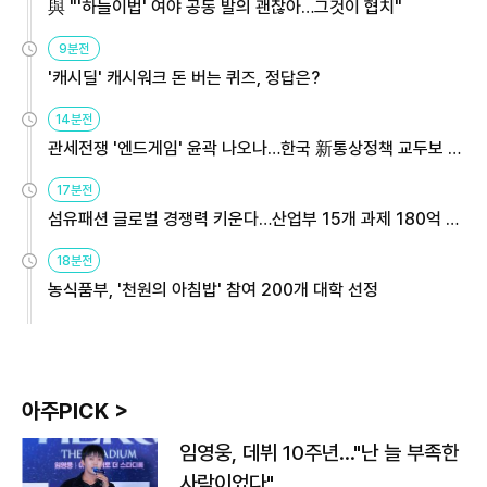
與 "'하늘이법' 여야 공동 발의 괜찮아…그것이 협치"
9분전
'캐시딜' 캐시워크 돈 버는 퀴즈, 정답은?
14분전
관세전쟁 '엔드게임' 윤곽 나오나…한국 新통상정책 교두보 활
용해야
17분전
섬유패션 글로벌 경쟁력 키운다…산업부 15개 과제 180억 지
원
18분전
농식품부, '천원의 아침밥' 참여 200개 대학 선정
아주PICK >
임영웅, 데뷔 10주년…"난 늘 부족한
사람이었다"