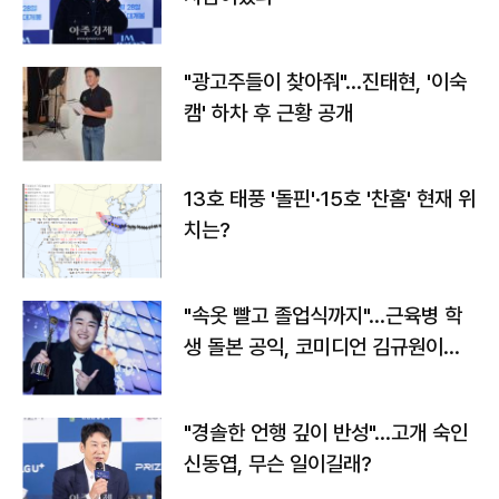
"광고주들이 찾아줘"…진태현, '이숙
캠' 하차 후 근황 공개
13호 태풍 '돌핀'·15호 '찬홈' 현재 위
치는?
"속옷 빨고 졸업식까지"…근육병 학
생 돌본 공익, 코미디언 김규원이었
다
"경솔한 언행 깊이 반성"…고개 숙인
신동엽, 무슨 일이길래?