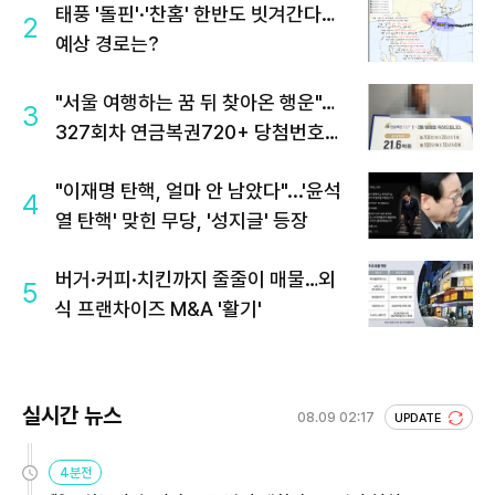
태풍 '돌핀'·'찬홈' 한반도 빗겨간다…
2
예상 경로는?
"서울 여행하는 꿈 뒤 찾아온 행운"…
3
327회차 연금복권720+ 당첨번호조
회 주목
"이재명 탄핵, 얼마 안 남았다"...'윤석
4
열 탄핵' 맞힌 무당, '성지글' 등장
버거·커피·치킨까지 줄줄이 매물…외
5
식 프랜차이즈 M&A '활기'
실시간 뉴스
08.09 02:17
UPDATE
4분전