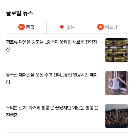
글로벌 뉴스
중국
일본
베트남
희토류 다음은 광모듈…중국이 움켜쥔 새로운 전략자
산
중국산 에어콘을 웃돈 주고 산다...유럽 열광시킨 메이
디
스티븐 로치 '과거의 홍콩'은 끝났지만 '새로운 홍콩'은
진행중