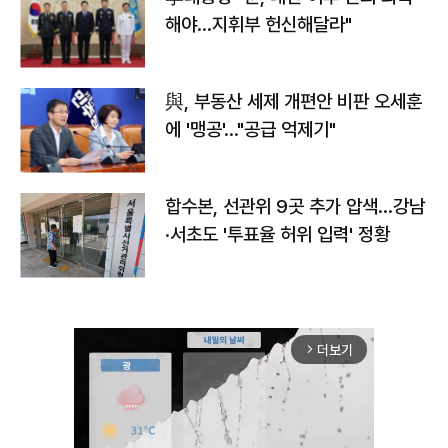
해야…지휘부 헌신해달라"
與, 부동산 세제 개편안 비판 오세훈
에 '맹공'…"공급 억제기"
합수본, 선관위 9곳 추가 압색…강남
·서초도 '투표율 허위 입력' 정황
더보기
arrow_forward_ios