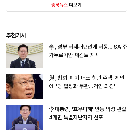
중국뉴스
더보기
추천기사
李, 정부 세제개편안에 제동…ISA·주
가누르기안 재검토 지시
與, 황희 '폐기 버스 청년 주택' 제안
에 "당 입장과 무관…개인 의견"
李대통령, '호우피해' 안동·의성 관할
4개면 특별재난지역 선포