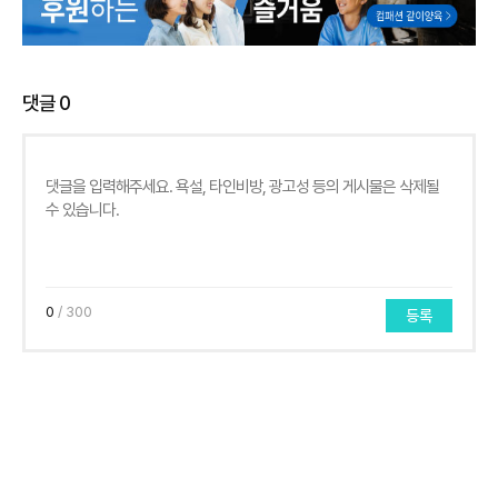
댓글
0
0
/ 300
등록