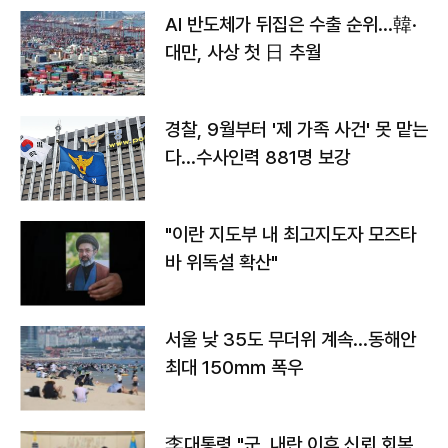
AI 반도체가 뒤집은 수출 순위…韓·
대만, 사상 첫 日 추월
경찰, 9월부터 '제 가족 사건' 못 맡는
다…수사인력 881명 보강
"이란 지도부 내 최고지도자 모즈타
바 위독설 확산"
서울 낮 35도 무더위 계속…동해안
최대 150㎜ 폭우
李대통령 "군, 내란 이후 신뢰 회복