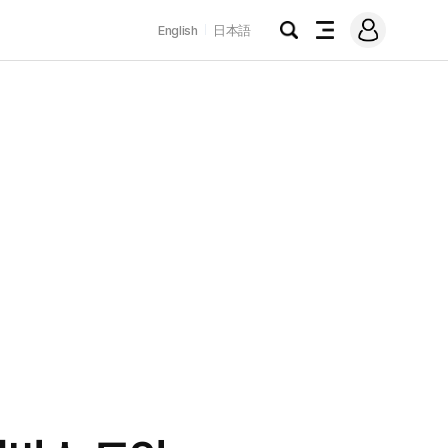
로
English
日本語
그
검
전
인
색
체
메
뉴