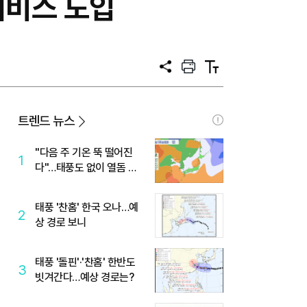
서비스 도입
공
프
텍
유
린
스
트
트
크
기
트렌드 뉴스
"다음 주 기온 뚝 떨어진
1
다"…태풍도 없이 열돔 박
살 낸 '이것'
태풍 '찬홈' 한국 오나…예
2
상 경로 보니
태풍 '돌핀'·'찬홈' 한반도
3
빗겨간다…예상 경로는?