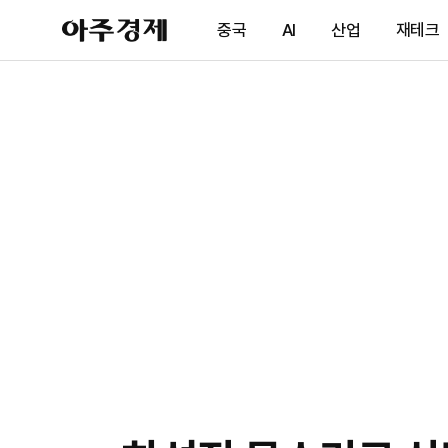
아
중국
AI
산업
재테크
주
경
제