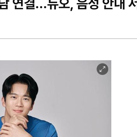
담 연결…듀오, 음성 안내 
이
미
지
확
대