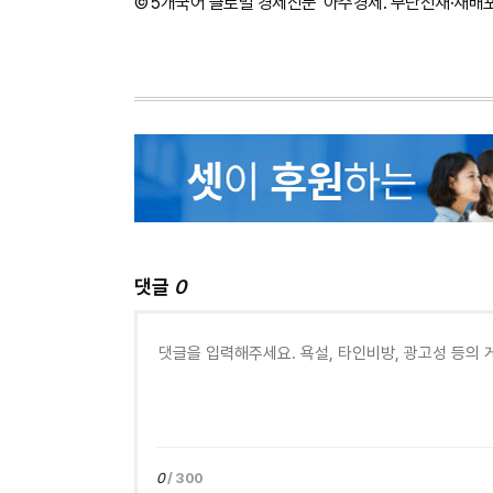
©'5개국어 글로벌 경제신문' 아주경제. 무단전재·재배
댓글
0
0
/ 300