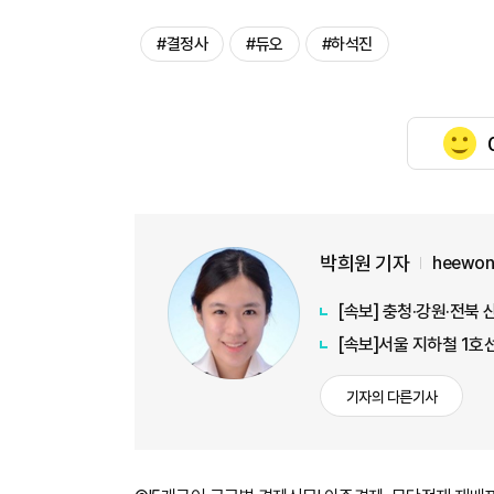
#결정사
#듀오
#하석진
박희원 기자
heewon
[속보] 충청·강원·전북 
[속보]서울 지하철 1호
기자의 다른기사