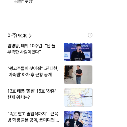
공습" 주장
아주PICK
임영웅, 데뷔 10주년…"난 늘
부족한 사람이었다"
"광고주들이 찾아줘"…진태현,
'이숙캠' 하차 후 근황 공개
13호 태풍 '돌핀'·15호 '찬홈'
현재 위치는?
"속옷 빨고 졸업식까지"…근육
병 학생 돌본 공익, 코미디언 김
규원이었다