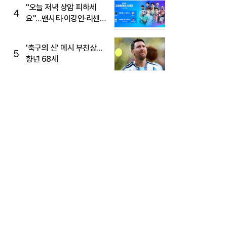
"오늘 저녁 상암 피하세
4
요"…맨시티·이강인·리센느
뜬다, 6호선 혼잡 예상
'축구의 신' 메시 부친상…
5
향년 68세