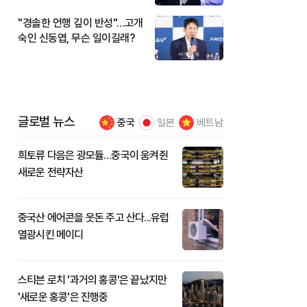
"경솔한 언행 깊이 반성"…고개
숙인 신동엽, 무슨 일이길래?
글로벌 뉴스
중국
일본
베트남
희토류 다음은 광모듈…중국이 움켜쥔
새로운 전략자산
중국산 에어콘을 웃돈 주고 산다...유럽
열광시킨 메이디
스티븐 로치 '과거의 홍콩'은 끝났지만
'새로운 홍콩'은 진행중