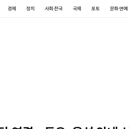
경제
정치
사회·전국
국제
포토
문화·연예