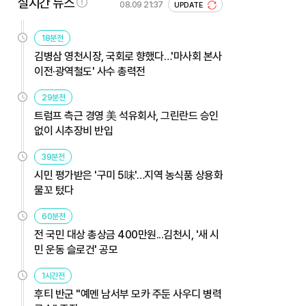
실시간 뉴스
08.09 21:37
UPDATE
18분전
김병삼 영천시장, 국회로 향했다…'마사회 본사
이전·광역철도' 사수 총력전
29분전
트럼프 측근 경영 美 석유회사, 그린란드 승인
없이 시추장비 반입
39분전
시민 평가받은 '구미 5味'…지역 농식품 상용화
물꼬 텄다
60분전
전 국민 대상 총상금 400만원...김천시, '새 시
민 운동 슬로건' 공모
1시간전
후티 반군 "예멘 남서부 모카 주둔 사우디 병력