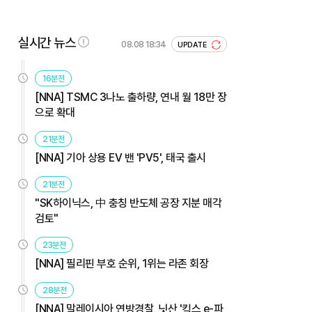
실시간 뉴스
08.08 18:34
UPDATE
16분전
[NNA] TSMC 3나노 출하량, 연내 월 18만 장
으로 확대
21분전
[NNA] 기아 상용 EV 밴 'PV5', 태국 출시
21분전
"SK하이닉스, 中 충칭 반도체 공장 지분 매각
검토"
23분전
[NNA] 필리핀 부호 순위, 1위는 라존 회장
28분전
[NNA] 말레이시아 연방경찰, 닛산 '킥스 e-파