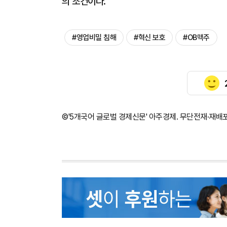
의 조건이다.
#영업비밀 침해
#혁신 보호
#OB맥주
©'5개국어 글로벌 경제신문' 아주경제. 무단전재·재배