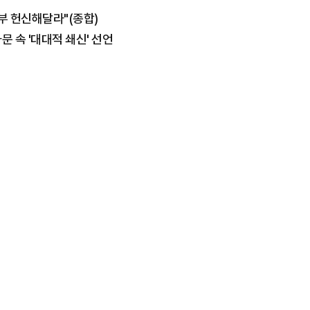
부 헌신해달라"(종합)
문 속 '대대적 쇄신' 선언