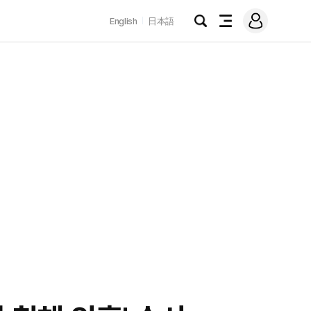
로
English
日本語
그
검
전
인
색
체
메
뉴