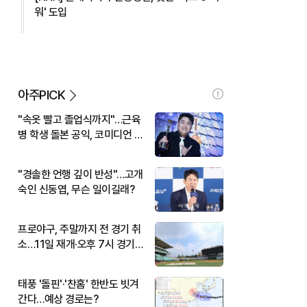
워' 도입
아주PICK
"속옷 빨고 졸업식까지"…근육
병 학생 돌본 공익, 코미디언 김
규원이었다
"경솔한 언행 깊이 반성"…고개
숙인 신동엽, 무슨 일이길래?
프로야구, 주말까지 전 경기 취
소…11일 재개·오후 7시 경기
시작
태풍 '돌핀'·'찬홈' 한반도 빗겨
간다…예상 경로는?