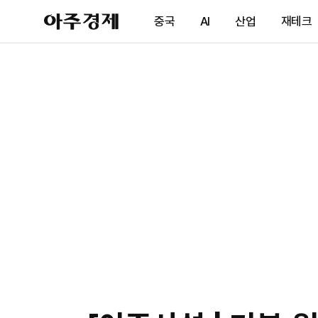
아
중국
AI
산업
재테크
주
경
제