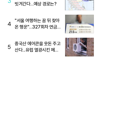
3
빗겨간다…예상 경로는?
"서울 여행하는 꿈 뒤 찾아
4
온 행운"…327회차 연금
복권720+ 당첨번호조회
주목
중국산 에어콘을 웃돈 주고
5
산다...유럽 열광시킨 메이
디