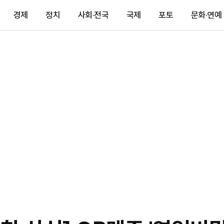
경제
정치
사회·전국
국제
포토
문화·연예