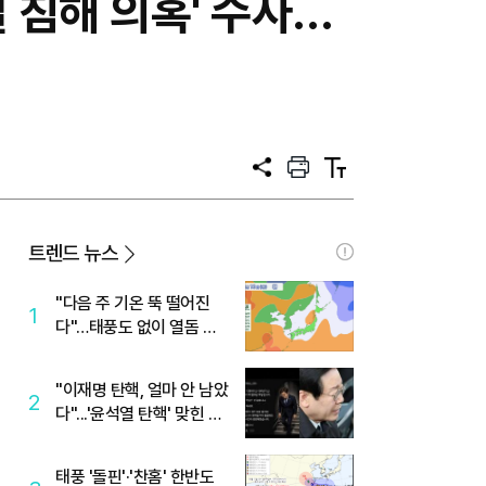
밀 침해 의혹' 수사…
공
프
텍
유
린
스
트
트
크
기
트렌드 뉴스
"다음 주 기온 뚝 떨어진
1
다"…태풍도 없이 열돔 박
살 낸 '이것'
"이재명 탄핵, 얼마 안 남았
2
다"...'윤석열 탄핵' 맞힌 무
당, '성지글' 등장
태풍 '돌핀'·'찬홈' 한반도