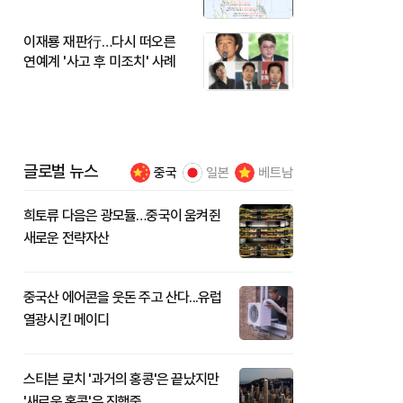
이재룡 재판行…다시 떠오른
연예계 '사고 후 미조치' 사례
글로벌 뉴스
중국
일본
베트남
희토류 다음은 광모듈…중국이 움켜쥔
새로운 전략자산
중국산 에어콘을 웃돈 주고 산다...유럽
열광시킨 메이디
스티븐 로치 '과거의 홍콩'은 끝났지만
'새로운 홍콩'은 진행중