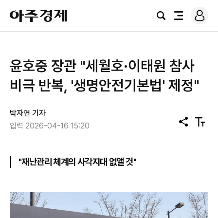
로
아
그
검
전
주
인
색
체
경
메
제
뉴
윤호중 장관 "세월호·이태원 참사
비극 반복, '생명안전기본법' 제정"
박자연 기자
공
텍
입력 2026-04-16 15:20
유
스
트
크
기
"재난관리 체계의 사각지대 없앨 것"