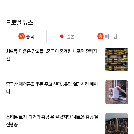
글로벌 뉴스
중국
일본
베트남
희토류 다음은 광모듈…중국이 움켜쥔 새로운 전략자
산
중국산 에어콘을 웃돈 주고 산다...유럽 열광시킨 메이
디
스티븐 로치 '과거의 홍콩'은 끝났지만 '새로운 홍콩'은
진행중