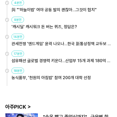
4분전
與 "'하늘이법' 여야 공동 발의 괜찮아…그것이 협치"
9분전
'캐시딜' 캐시워크 돈 버는 퀴즈, 정답은?
14분전
관세전쟁 '엔드게임' 윤곽 나오나…한국 新통상정책 교두보 활
용해야
17분전
섬유패션 글로벌 경쟁력 키운다…산업부 15개 과제 180억 지
원
18분전
농식품부, '천원의 아침밥' 참여 200개 대학 선정
아주PICK >
"속옷 빨고 졸업식까지"…근육병 학