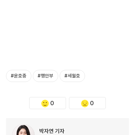
#윤호중
#행안부
#세월호
0
0
박자연 기자