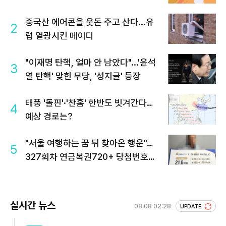
중국산 에어콘을 웃돈 주고 산다...유
2
럽 열광시킨 메이디
"이재명 탄핵, 얼마 안 남았다"...'윤석
3
열 탄핵' 맞힌 무당, '성지글' 등장
태풍 '돌핀'·'찬홈' 한반도 빗겨간다…
4
예상 경로는?
"서울 여행하는 꿈 뒤 찾아온 행운"…
5
327회차 연금복권720+ 당첨번호조
회 주목
실시간 뉴스
08.08 02:28
UPDATE