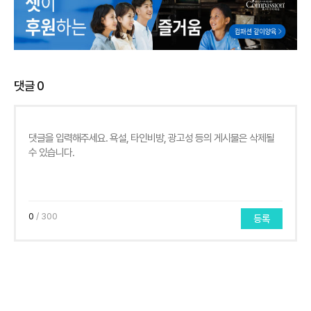
댓글
0
0
/ 300
등록