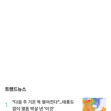
트렌드뉴스
"다음 주 기온 뚝 떨어진다"…태풍도
1
없이 열돔 박살 낸 '이것'