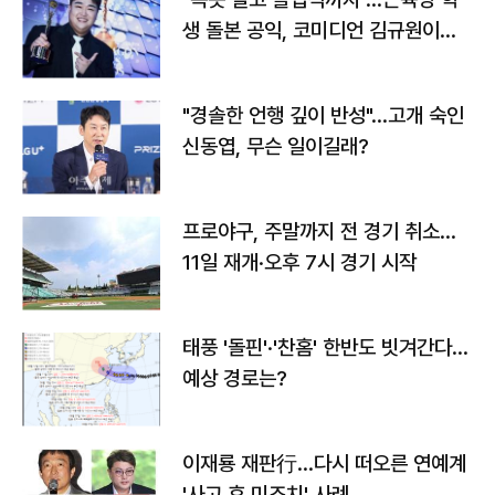
생 돌본 공익, 코미디언 김규원이었
다
"경솔한 언행 깊이 반성"…고개 숙인
신동엽, 무슨 일이길래?
프로야구, 주말까지 전 경기 취소…
11일 재개·오후 7시 경기 시작
태풍 '돌핀'·'찬홈' 한반도 빗겨간다…
예상 경로는?
이재룡 재판行…다시 떠오른 연예계
'사고 후 미조치' 사례