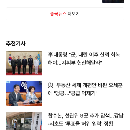
중국뉴스
더보기
추천기사
李대통령 "군, 내란 이후 신뢰 회복
해야…지휘부 헌신해달라"
與, 부동산 세제 개편안 비판 오세훈
에 '맹공'…"공급 억제기"
합수본, 선관위 9곳 추가 압색…강남
·서초도 '투표율 허위 입력' 정황