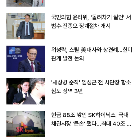
국민의힘 윤리위, '돌려차기 실언' 서
범수·진종오 징계절차 개시
위성락, 스틸 美대사와 상견례…한미
관계 발전 논의
'채상병 순직' 임성근 전 사단장 항소
심도 징역 3년
현금 88조 쌓인 SK하이닉스, 국내
채권시장 '큰손' 됐다…최대 40조 투
자