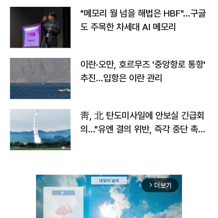
"메모리 월 넘을 해법은 HBF"…구글
도 주목한 차세대 AI 메모리
이란·오만, 호르무즈 '중앙항로 통항'
추진…입항은 이란 관리
靑, 北 탄도미사일에 안보실 긴급회
의…"유엔 결의 위반, 즉각 중단 촉
구"
더보기
arrow_forward_ios