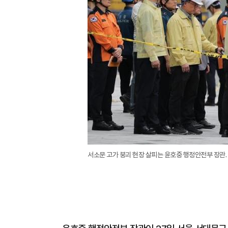
서소문 고가 붕괴 현장 살피는 윤호중 행정안전부 장관.