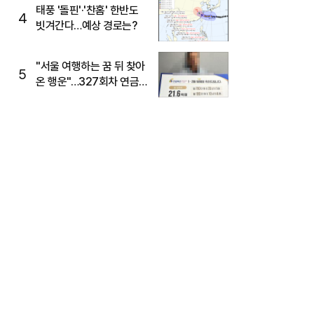
태풍 '돌핀'·'찬홈' 한반도
4
빗겨간다…예상 경로는?
"서울 여행하는 꿈 뒤 찾아
5
온 행운"…327회차 연금
복권720+ 당첨번호조회
주목