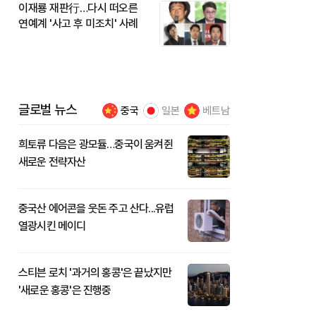
이재룡 재판行…다시 떠오른
연예계 '사고 후 미조치' 사례
글로벌 뉴스
중국
일본
베트남
희토류 다음은 광모듈…중국이 움켜쥔
새로운 전략자산
중국산 에어콘을 웃돈 주고 산다...유럽
열광시킨 메이디
스티븐 로치 '과거의 홍콩'은 끝났지만
'새로운 홍콩'은 진행중