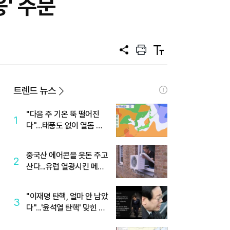
' 주문
공
프
텍
유
린
스
트
트
크
기
트렌드 뉴스
"다음 주 기온 뚝 떨어진
1
다"…태풍도 없이 열돔 박
살 낸 '이것'
중국산 에어콘을 웃돈 주고
2
산다...유럽 열광시킨 메이
디
"이재명 탄핵, 얼마 안 남았
3
다"...'윤석열 탄핵' 맞힌 무
당, '성지글' 등장