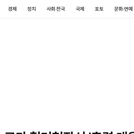
경제
정치
사회·전국
국제
포토
문화·연예