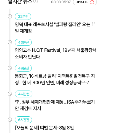
실시간 뉴스
08.08 05:37
UPDATE
32분전
영덕 대표 레포츠시설 '별파랑 집라인' 오는 11
일 재개장
40분전
영양고추 H.O.T Festival, 19년째 서울광장서
소비자 만난다
48분전
봉화군, 'K-베트남 밸리' 지역특화발전특구 지
정…한·베 800년 인연, 미래 성장동력으로
4시간전
李, 정부 세제개편안에 제동…ISA·주가누르기
안 재검토 지시
6시간전
[오늘의 운세] 띠별 운세-8월 8일