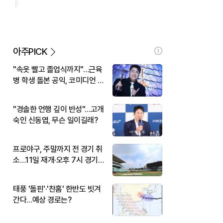
아주PICK
"속옷 빨고 졸업식까지"…근육
병 학생 돌본 공익, 코미디언 김
규원이었다
"경솔한 언행 깊이 반성"…고개
숙인 신동엽, 무슨 일이길래?
프로야구, 주말까지 전 경기 취
소…11일 재개·오후 7시 경기
시작
태풍 '돌핀'·'찬홈' 한반도 빗겨
간다…예상 경로는?