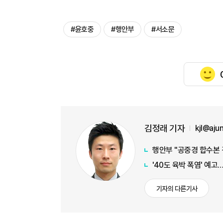
#윤호중
#행안부
#서소문
김정래 기자
kjl@aj
행안부 "공중경 합수본 
'40도 육박 폭염' 예고
기자의 다른기사