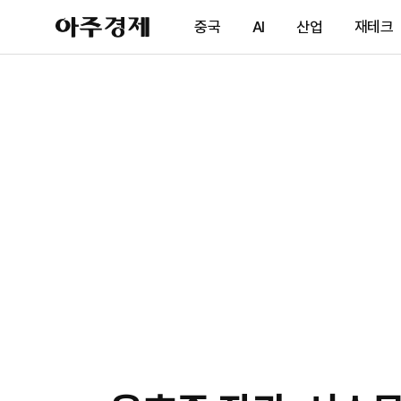
아
중국
AI
산업
재테크
주
경
제