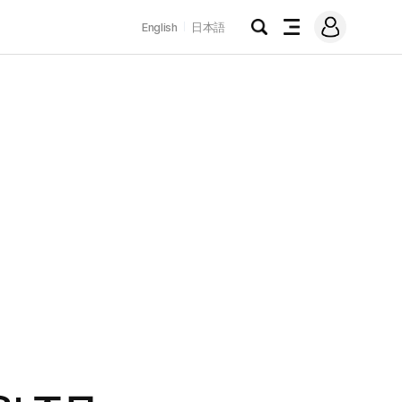
로
English
日本語
그
검
전
인
색
체
메
뉴