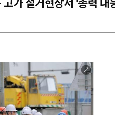
 고가 철거현장서 '총력 대응
이
미
지
확
대