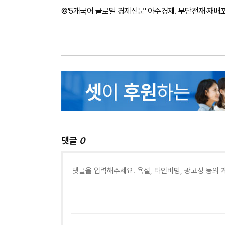
©'5개국어 글로벌 경제신문' 아주경제. 무단전재·재배
댓글
0