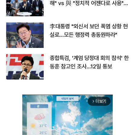
해" vs 與 "정치적 어젠다로 사용"
맞불
李대통령 "외신서 보던 폭염 상황 현
실로…모든 행정력 총동원하라"
종합특검, '계엄 당정대 회의 참석' 한
동훈 참고인 조사...12일 통보
더보기
arrow_forward_ios