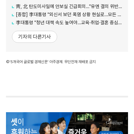
靑, 北 탄도미사일에 안보실 긴급회의…"유엔 결의 위반, 즉각 중단 촉구"
[종합] 李대통령 "외신서 보던 폭염 상황 현실로…모든 행정력 총동원하라"
李대통령 "청년 대책 속도 높여야…교육·취업·결혼 중심 정책 재편"
기자의 다른기사
©'5개국어 글로벌 경제신문' 아주경제. 무단전재·재배포 금지