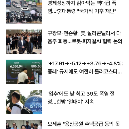
경제성장까지 갉아먹는 역대급 폭
염…李대통령 "국가적 기후 재난"
구광모-젠슨황, 美 실리콘밸리서 다
음주 회동…로봇·피지컬AI 협력 논의
'+17.91→-5.12→+3.76→-4.8%'…'
종레' 규제에도 여전히 롤러코스터
타는 코스피
'입추'에도 낮 최고 39도 폭염 절
정…한밤 '열대야' 지속
오세훈 "용산공원 주택공급 동의 못