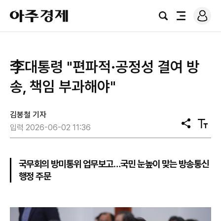
로
아
그
검
전
주
인
색
체
경
메
제
뉴
李대통령 "편파적·공정성 결여 방
송, 책임 부과해야"
김봉철 기자
공
텍
입력 2026-06-02 11:36
유
스
트
크
기
국무회의 방미통위 업무보고…국민 눈높이 맞는 방송통신
행정 주문