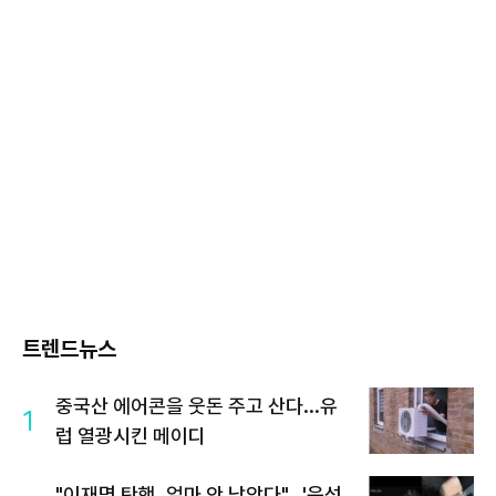
트렌드뉴스
중국산 에어콘을 웃돈 주고 산다...유
1
럽 열광시킨 메이디
"이재명 탄핵, 얼마 안 남았다"...'윤석