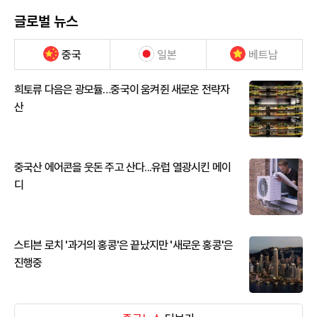
글로벌 뉴스
중국
일본
베트남
희토류 다음은 광모듈…중국이 움켜쥔 새로운 전략자
산
중국산 에어콘을 웃돈 주고 산다...유럽 열광시킨 메이
디
스티븐 로치 '과거의 홍콩'은 끝났지만 '새로운 홍콩'은
진행중