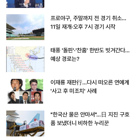
프로야구, 주말까지 전 경기 취소…
11일 재개·오후 7시 경기 시작
태풍 '돌핀'·'찬홈' 한반도 빗겨간다…
예상 경로는?
이재룡 재판行…다시 떠오른 연예계
'사고 후 미조치' 사례
"한국산 물은 안마셔"…日 지진 구호
품 보냈더니 비하한 누리꾼