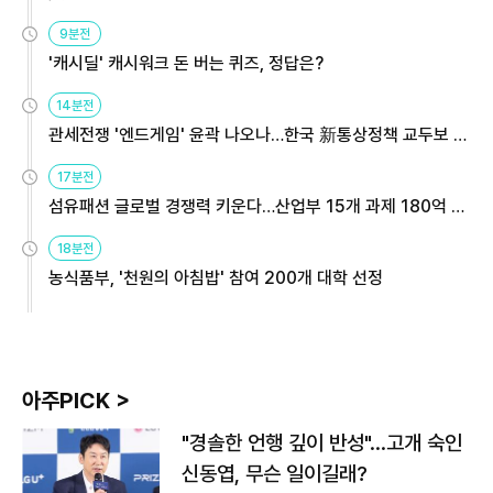
9분전
'캐시딜' 캐시워크 돈 버는 퀴즈, 정답은?
14분전
관세전쟁 '엔드게임' 윤곽 나오나…한국 新통상정책 교두보 활
용해야
17분전
섬유패션 글로벌 경쟁력 키운다…산업부 15개 과제 180억 지
원
18분전
농식품부, '천원의 아침밥' 참여 200개 대학 선정
아주PICK >
"경솔한 언행 깊이 반성"…고개 숙인
신동엽, 무슨 일이길래?