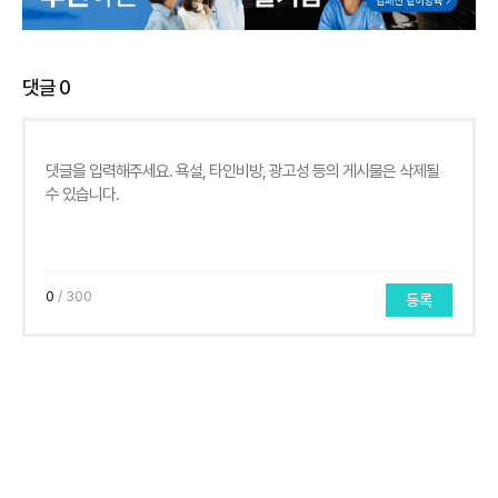
댓글
0
0
/ 300
등록