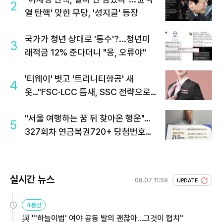
2
열 탄핵' 맞힌 무당, '성지글' 등장
국가가 청년 상대로 '통수'?...청년미
3
래적금 12% 준다더니 "응, 오류야"
'티웨이' 벗고 '트리니티항공' 새
4
옷…"FSC·LCC 틈새, SSC 전략으로
공략"
"서울 여행하는 꿈 뒤 찾아온 행운"…
5
327회차 연금복권720+ 당첨번호조
회 주목
실시간 뉴스
08.07 11:59
UPDATE
4분전
與 "'하늘이법' 여야 공동 발의 괜찮아…그것이 협치"