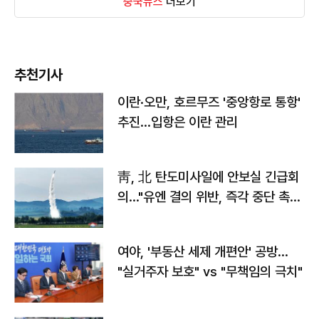
중국뉴스
더보기
추천기사
이란·오만, 호르무즈 '중앙항로 통항'
추진…입항은 이란 관리
靑, 北 탄도미사일에 안보실 긴급회
의…"유엔 결의 위반, 즉각 중단 촉
구"
여야, '부동산 세제 개편안' 공방…
"실거주자 보호" vs "무책임의 극치"