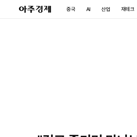
아
중국
AI
산업
재테크
주
경
제