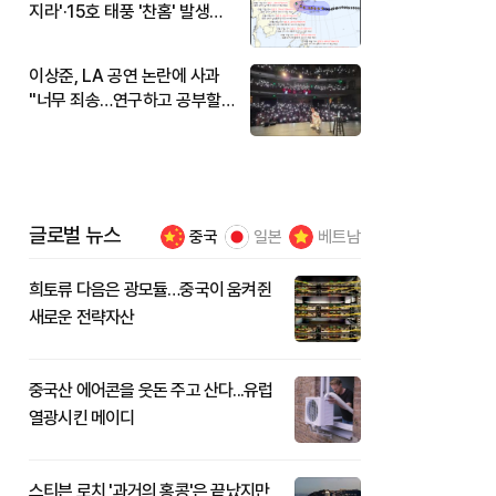
지라'·15호 태풍 '찬홈' 발생…
현재 위치와 이동경로는?
이상준, LA 공연 논란에 사과
"너무 죄송…연구하고 공부할
것"
글로벌 뉴스
중국
일본
베트남
희토류 다음은 광모듈…중국이 움켜쥔
새로운 전략자산
중국산 에어콘을 웃돈 주고 산다...유럽
열광시킨 메이디
스티븐 로치 '과거의 홍콩'은 끝났지만