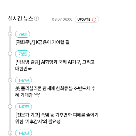
실시간 뉴스
08.07 06:06
UPDATE
7분전
[광화문뷰] K금융이 가야할 길
7분전
[박상병 칼럼] AI혁명과 국제 AI기구, 그리고
대한민국
1시간전
美 폴리실리콘 관세에 한화큐셀·K-반도체 수
혜 기대감 '쑥'
1시간전
[전문가 기고] 폭염 등 기후변화 피해를 줄이기
위한 '기후감사'의 필요성
1시간전