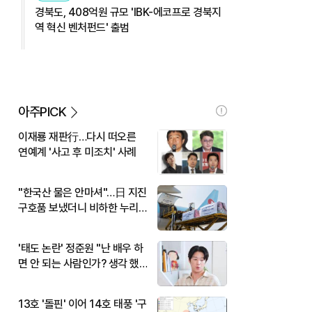
경북도, 408억원 규모 'IBK-에코프로 경북지
역 혁신 벤처펀드' 출범
아주PICK
이재룡 재판行…다시 떠오른
연예계 '사고 후 미조치' 사례
"한국산 물은 안마셔"…日 지진
구호품 보냈더니 비하한 누리
꾼
'태도 논란' 정준원 "난 배우 하
면 안 되는 사람인가? 생각 했
다"
13호 '돌핀' 이어 14호 태풍 '구