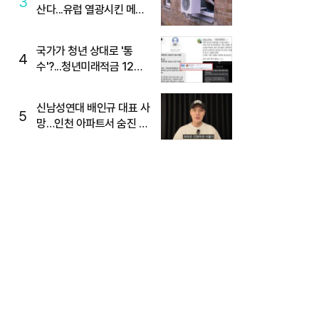
3
산다...유럽 열광시킨 메이
디
국가가 청년 상대로 '통
4
수'?...청년미래적금 12%
준다더니 "응, 오류야"
신남성연대 배인규 대표 사
5
망…인천 아파트서 숨진 채
발견