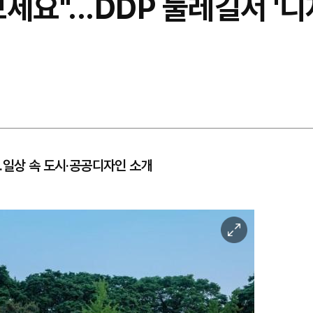
세요"...DDP 둘레길서 '
...일상 속 도시·공공디자인 소개
이
미
지
확
대