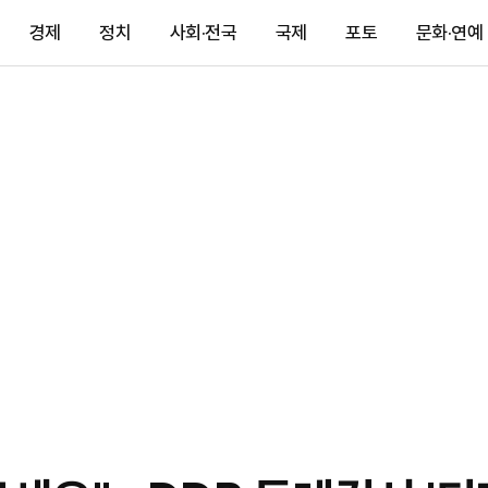
경제
정치
사회·전국
국제
포토
문화·연예