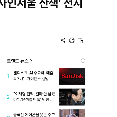
디자인서울 산책' 전시
공
프
텍
유
린
스
트
트
크
기
트렌드 뉴스
샌디스크, AI 수요에 '매출
1
4.7배'…가이던스 실망에
'주가는 하락'
"이재명 탄핵, 얼마 안 남았
2
다"...'윤석열 탄핵' 맞힌 무
당, '성지글' 등장
중국산 에어콘을 웃돈 주고