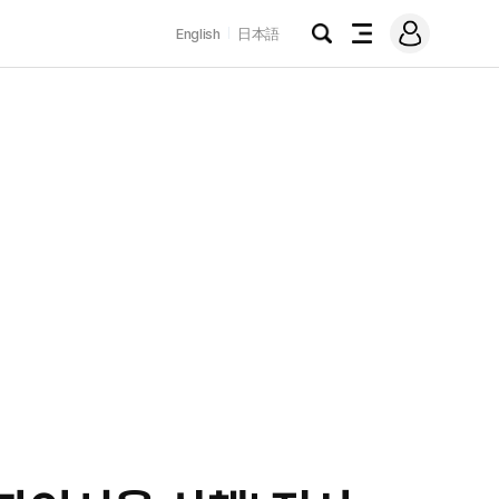
로
English
日本語
그
검
전
인
색
체
메
뉴