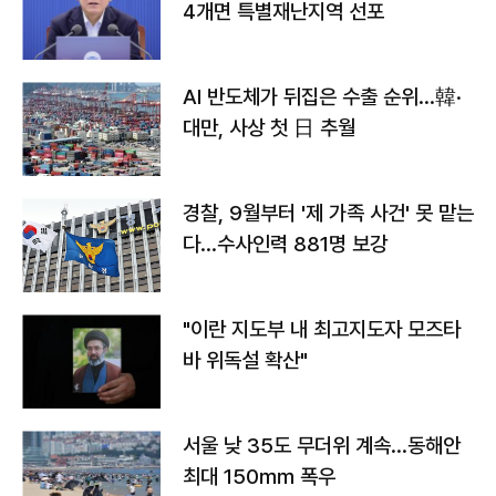
4개면 특별재난지역 선포
AI 반도체가 뒤집은 수출 순위…韓·
대만, 사상 첫 日 추월
경찰, 9월부터 '제 가족 사건' 못 맡는
다…수사인력 881명 보강
"이란 지도부 내 최고지도자 모즈타
바 위독설 확산"
서울 낮 35도 무더위 계속…동해안
최대 150㎜ 폭우