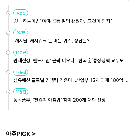
4분전
與 "'하늘이법' 여야 공동 발의 괜찮아…그것이 협치"
9분전
'캐시딜' 캐시워크 돈 버는 퀴즈, 정답은?
14분전
관세전쟁 '엔드게임' 윤곽 나오나…한국 新통상정책 교두보 활
용해야
17분전
섬유패션 글로벌 경쟁력 키운다…산업부 15개 과제 180억 지
원
18분전
농식품부, '천원의 아침밥' 참여 200개 대학 선정
아주PICK >