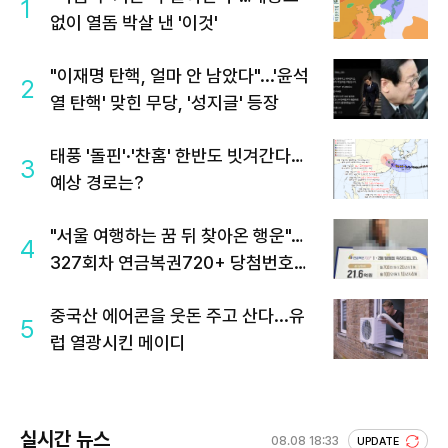
1
없이 열돔 박살 낸 '이것'
"이재명 탄핵, 얼마 안 남았다"...'윤석
2
열 탄핵' 맞힌 무당, '성지글' 등장
태풍 '돌핀'·'찬홈' 한반도 빗겨간다…
3
예상 경로는?
"서울 여행하는 꿈 뒤 찾아온 행운"…
4
327회차 연금복권720+ 당첨번호조
회 주목
중국산 에어콘을 웃돈 주고 산다...유
5
럽 열광시킨 메이디
실시간 뉴스
08.08 18:33
UPDATE