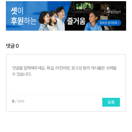
댓글
0
0
/ 300
등록