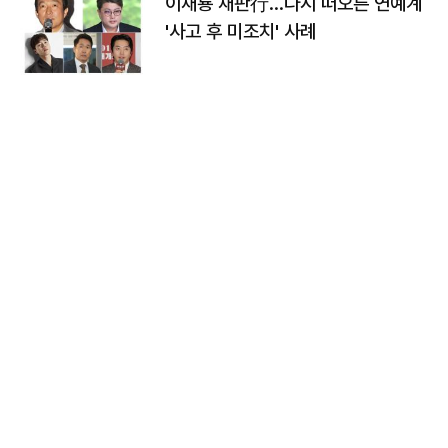
이재룡 재판行…다시 떠오른 연예계
'사고 후 미조치' 사례