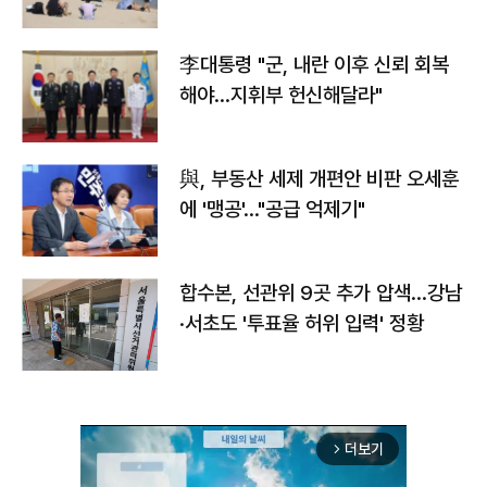
李대통령 "군, 내란 이후 신뢰 회복
해야…지휘부 헌신해달라"
與, 부동산 세제 개편안 비판 오세훈
에 '맹공'…"공급 억제기"
합수본, 선관위 9곳 추가 압색…강남
·서초도 '투표율 허위 입력' 정황
더보기
arrow_forward_ios