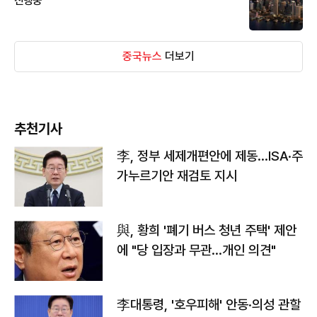
진행중
중국뉴스
더보기
추천기사
李, 정부 세제개편안에 제동…ISA·주
가누르기안 재검토 지시
與, 황희 '폐기 버스 청년 주택' 제안
에 "당 입장과 무관…개인 의견"
李대통령, '호우피해' 안동·의성 관할