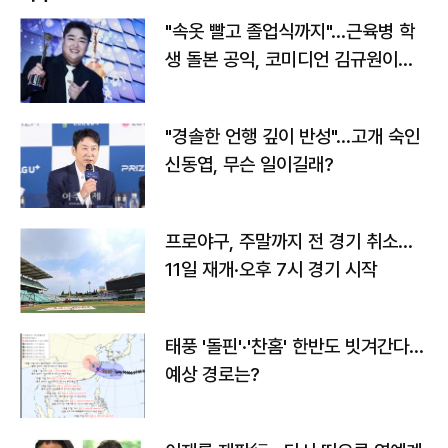
"속옷 빨고 졸업식까지"…근육병 학
생 돌본 공익, 코미디언 김규원이었
다
"경솔한 언행 깊이 반성"…고개 숙인
신동엽, 무슨 일이길래?
프로야구, 주말까지 전 경기 취소…
11일 재개·오후 7시 경기 시작
태풍 '돌핀'·'찬홈' 한반도 빗겨간다…
예상 경로는?