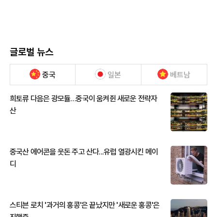
글로벌 뉴스
중국
일본
베트남
희토류 다음은 광모듈…중국이 움켜쥔 새로운 전략자
산
중국산 에어콘을 웃돈 주고 산다...유럽 열광시킨 메이
디
스티븐 로치 '과거의 홍콩'은 끝났지만 '새로운 홍콩'은