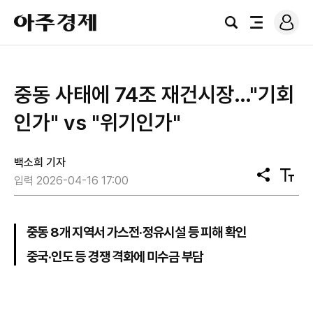
로
아
그
검
전
주
인
색
체
경
메
제
뉴
중동 사태에 74조 재건시장…"기회
인가" vs "위기인가"
백소희 기자
공
텍
입력 2026-04-16 17:00
유
스
트
크
기
중동 8개 지역서 가스전·정유시설 등 피해 확인
중국·인도 등 경쟁 격화에 미수금 부담