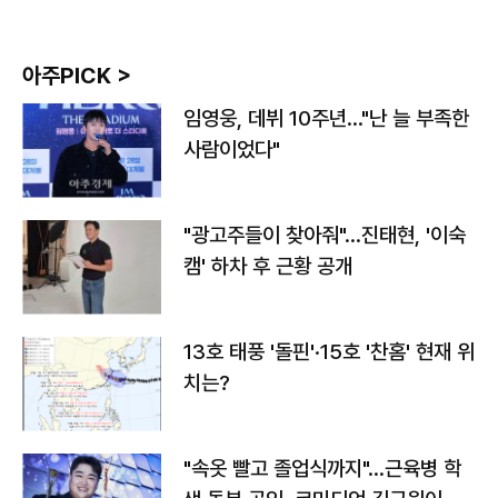
아주PICK >
임영웅, 데뷔 10주년…"난 늘 부족한
사람이었다"
"광고주들이 찾아줘"…진태현, '이숙
캠' 하차 후 근황 공개
13호 태풍 '돌핀'·15호 '찬홈' 현재 위
치는?
"속옷 빨고 졸업식까지"…근육병 학