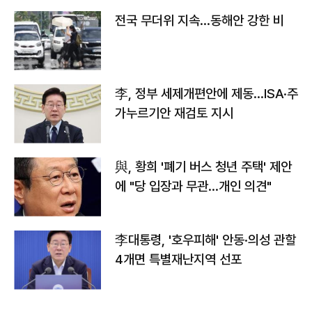
전국 무더위 지속…동해안 강한 비
李, 정부 세제개편안에 제동…ISA·주
가누르기안 재검토 지시
與, 황희 '폐기 버스 청년 주택' 제안
에 "당 입장과 무관…개인 의견"
李대통령, '호우피해' 안동·의성 관할
4개면 특별재난지역 선포