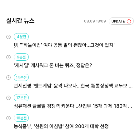
실시간 뉴스
08.09 18:09
UPDATE
4분전
與 "'하늘이법' 여야 공동 발의 괜찮아…그것이 협치"
9분전
'캐시딜' 캐시워크 돈 버는 퀴즈, 정답은?
14분전
관세전쟁 '엔드게임' 윤곽 나오나…한국 新통상정책 교두보 활
용해야
17분전
섬유패션 글로벌 경쟁력 키운다…산업부 15개 과제 180억 지
원
18분전
농식품부, '천원의 아침밥' 참여 200개 대학 선정