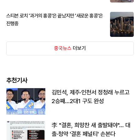
스티븐 로치 '과거의 홍콩'은 끝났지만 '새로운 홍콩'은
진행중
중국뉴스
더보기
추천기사
김민석, 제주·인천서 정청래 누르고
2승째…2대1 구도 완성
李 "결혼, 희망찬 새 출발돼야"… 대
출·청약 '결혼 페널티' 손본다