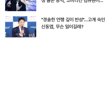
생 돌본 공익, 코미디언 김규원이었
다
"경솔한 언행 깊이 반성"…고개 숙인
신동엽, 무슨 일이길래?