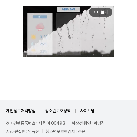
더보기
arrow_forward_ios
Unmute
개인정보처리방침
청소년보호정책
사이트맵
정기간행등록번호 : 서울 아 00493
회장·발행인 : 곽영길
사장·편집인 : 임규진
청소년보호책임자 : 전운