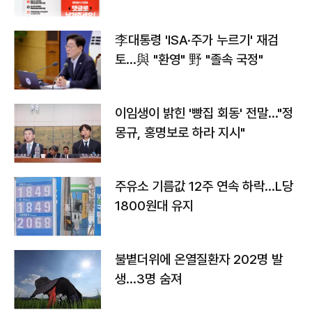
李대통령 'ISA·주가 누르기' 재검
토…與 "환영" 野 "졸속 국정"
이임생이 밝힌 '빵집 회동' 전말…"정
몽규, 홍명보로 하라 지시"
주유소 기름값 12주 연속 하락…L당
1800원대 유지
불볕더위에 온열질환자 202명 발
생…3명 숨져