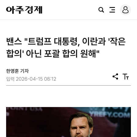
로
아
그
검
전
주
인
색
체
경
메
제
뉴
밴스 "트럼프 대통령, 이란과 '작은
합의' 아닌 포괄 합의 원해"
한영훈 기자
공
텍
입력 2026-04-15 08:12
유
스
트
크
기