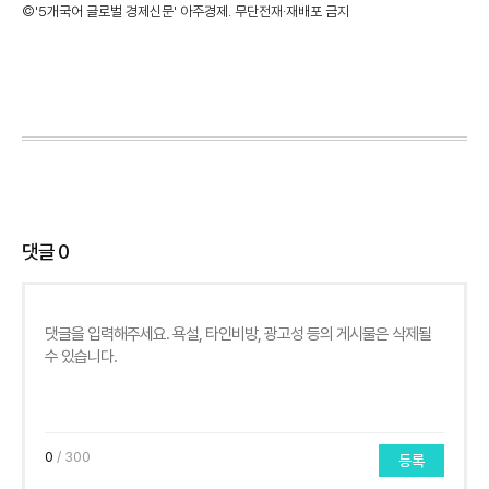
©'5개국어 글로벌 경제신문' 아주경제. 무단전재·재배포 금지
댓글
0
0
/ 300
등록