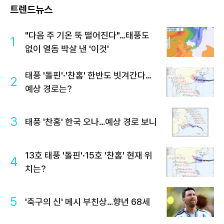
트렌드뉴스
"다음 주 기온 뚝 떨어진다"…태풍도
1
없이 열돔 박살 낸 '이것'
태풍 '돌핀'·'찬홈' 한반도 빗겨간다…
2
예상 경로는?
3
태풍 '찬홈' 한국 오나…예상 경로 보니
13호 태풍 '돌핀'·15호 '찬홈' 현재 위
4
치는?
5
'축구의 신' 메시 부친상…향년 68세