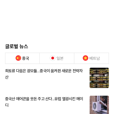
글로벌 뉴스
중국
일본
베트남
희토류 다음은 광모듈…중국이 움켜쥔 새로운 전략자
산
중국산 에어콘을 웃돈 주고 산다...유럽 열광시킨 메이
디