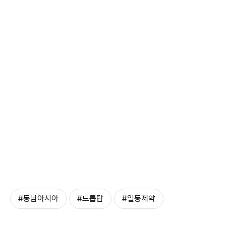
#동남아시아
#드롭탑
#일동제약