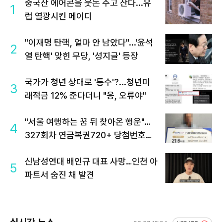
중국산 에어콘을 웃돈 주고 산다...유
1
럽 열광시킨 메이디
"이재명 탄핵, 얼마 안 남았다"...'윤석
2
열 탄핵' 맞힌 무당, '성지글' 등장
국가가 청년 상대로 '통수'?...청년미
3
래적금 12% 준다더니 "응, 오류야"
"서울 여행하는 꿈 뒤 찾아온 행운"…
4
327회차 연금복권720+ 당첨번호조
회 주목
신남성연대 배인규 대표 사망…인천 아
5
파트서 숨진 채 발견