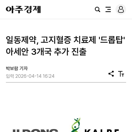
로
아
그
검
전
주
인
색
체
경
메
제
뉴
일동제약, 고지혈증 치료제 '드롭탑'
아세안 3개국 추가 진출
박보람 기자
공
텍
입력 2026-04-14 16:24
유
스
트
크
기