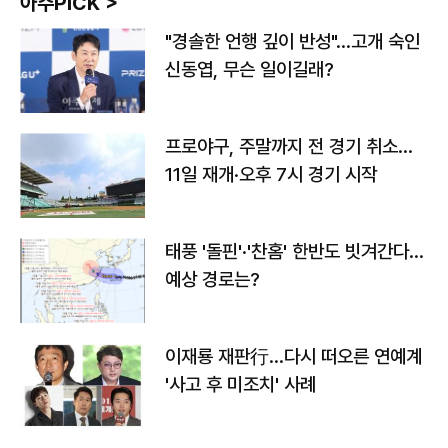
아주PICK >
"경솔한 언행 깊이 반성"…고개 숙인
신동엽, 무슨 일이길래?
프로야구, 주말까지 전 경기 취소…
11일 재개·오후 7시 경기 시작
태풍 '돌핀'·'찬홈' 한반도 빗겨간다…
예상 경로는?
이재룡 재판行…다시 떠오른 연예계
'사고 후 미조치' 사례