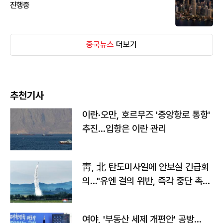
진행중
중국뉴스
더보기
추천기사
이란·오만, 호르무즈 '중앙항로 통항'
추진…입항은 이란 관리
靑, 北 탄도미사일에 안보실 긴급회
의…"유엔 결의 위반, 즉각 중단 촉
구"
여야, '부동산 세제 개편안' 공방…