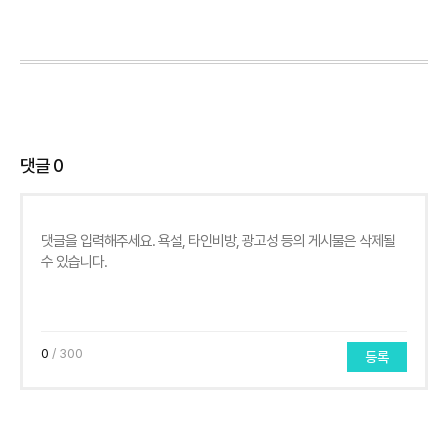
댓글
0
0
/ 300
등록