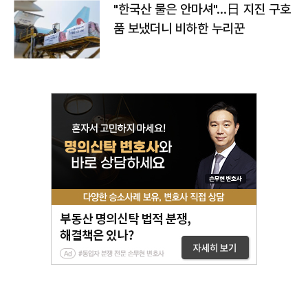
"한국산 물은 안마셔"…日 지진 구호
품 보냈더니 비하한 누리꾼