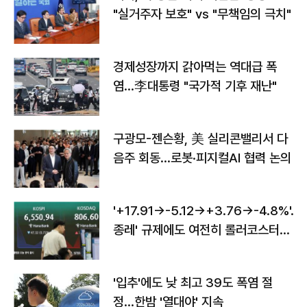
"실거주자 보호" vs "무책임의 극치"
경제성장까지 갉아먹는 역대급 폭
염…李대통령 "국가적 기후 재난"
구광모-젠슨황, 美 실리콘밸리서 다
음주 회동…로봇·피지컬AI 협력 논의
'+17.91→-5.12→+3.76→-4.8%'…'
종레' 규제에도 여전히 롤러코스터
타는 코스피
'입추'에도 낮 최고 39도 폭염 절
정…한밤 '열대야' 지속