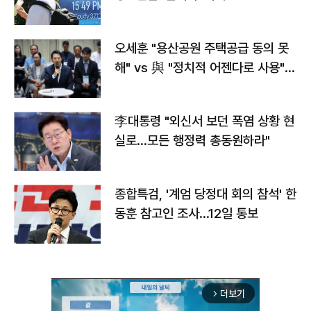
오세훈 "용산공원 주택공급 동의 못
해" vs 與 "정치적 어젠다로 사용"
맞불
李대통령 "외신서 보던 폭염 상황 현
실로…모든 행정력 총동원하라"
종합특검, '계엄 당정대 회의 참석' 한
동훈 참고인 조사...12일 통보
더보기
arrow_forward_ios