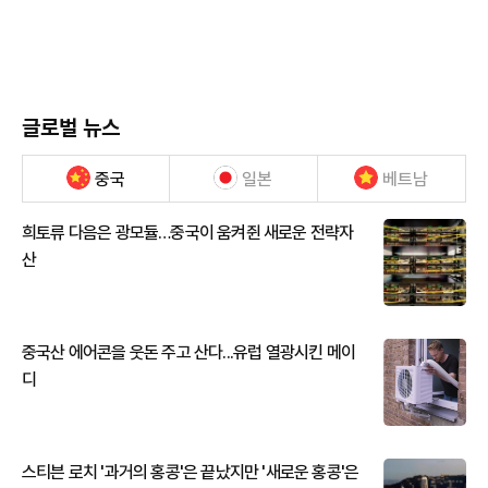
글로벌 뉴스
중국
일본
베트남
희토류 다음은 광모듈…중국이 움켜쥔 새로운 전략자
산
중국산 에어콘을 웃돈 주고 산다...유럽 열광시킨 메이
디
스티븐 로치 '과거의 홍콩'은 끝났지만 '새로운 홍콩'은