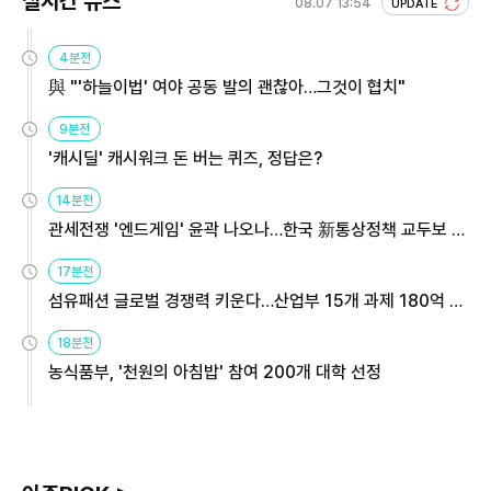
실시간 뉴스
08.07 13:54
UPDATE
4분전
與 "'하늘이법' 여야 공동 발의 괜찮아…그것이 협치"
9분전
'캐시딜' 캐시워크 돈 버는 퀴즈, 정답은?
14분전
관세전쟁 '엔드게임' 윤곽 나오나…한국 新통상정책 교두보 활
용해야
17분전
섬유패션 글로벌 경쟁력 키운다…산업부 15개 과제 180억 지
원
18분전
농식품부, '천원의 아침밥' 참여 200개 대학 선정