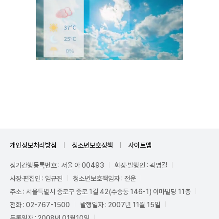
Unmute
개인정보처리방침
청소년보호정책
사이트맵
정기간행등록번호 : 서울 아 00493
회장·발행인 : 곽영길
사장·편집인 : 임규진
청소년보호책임자 : 전운
주소 : 서울특별시 종로구 종로 1길 42(수송동 146-1) 이마빌딩 11층
전화 : 02-767-1500
발행일자 : 2007년 11월 15일
등록일자 : 2008년 01월10일