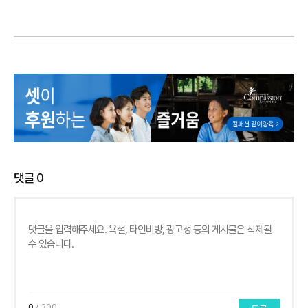
댓글
0
0
/ 300