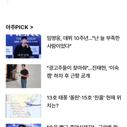
아주PICK >
임영웅, 데뷔 10주년…"난 늘 부족한
사람이었다"
"광고주들이 찾아줘"…진태현, '이숙
캠' 하차 후 근황 공개
13호 태풍 '돌핀'·15호 '찬홈' 현재 위
치는?