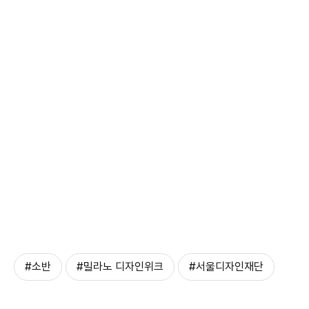
#소반
#밀라노 디자인위크
#서울디자인재단