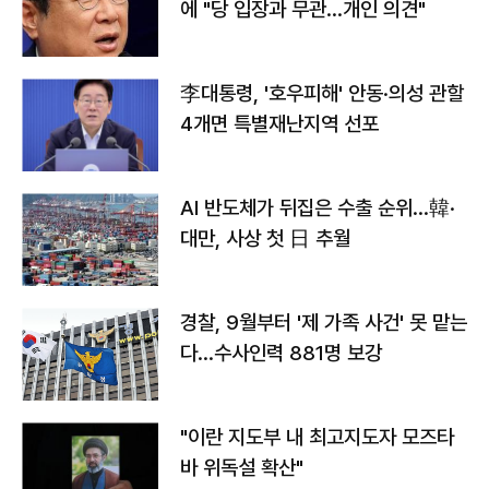
에 "당 입장과 무관…개인 의견"
李대통령, '호우피해' 안동·의성 관할
4개면 특별재난지역 선포
AI 반도체가 뒤집은 수출 순위…韓·
대만, 사상 첫 日 추월
경찰, 9월부터 '제 가족 사건' 못 맡는
다…수사인력 881명 보강
"이란 지도부 내 최고지도자 모즈타
바 위독설 확산"