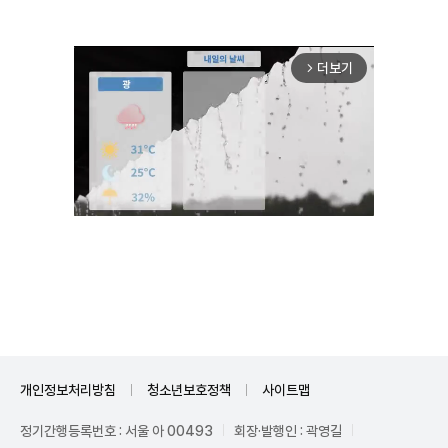
더보기
arrow_forward_ios
Mute
개인정보처리방침
청소년보호정책
사이트맵
정기간행등록번호 : 서울 아 00493
회장·발행인 : 곽영길