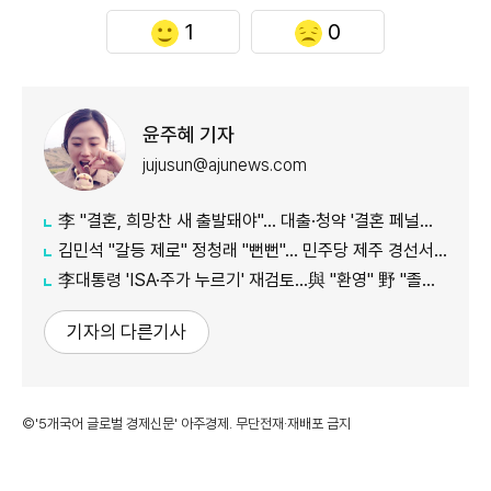
1
0
윤주혜 기자
jujusun@ajunews.com
李 "결혼, 희망찬 새 출발돼야"… 대출·청약 '결혼 페널티' 손본다
김민석 "갈등 제로" 정청래 "뻔뻔"… 민주당 제주 경선서 격돌
李대통령 'ISA·주가 누르기' 재검토…與 "환영" 野 "졸속 국정"
기자의 다른기사
©'5개국어 글로벌 경제신문' 아주경제. 무단전재·재배포 금지