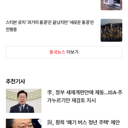
스티븐 로치 '과거의 홍콩'은 끝났지만 '새로운 홍콩'은
진행중
중국뉴스
더보기
추천기사
李, 정부 세제개편안에 제동…ISA·주
가누르기안 재검토 지시
與, 황희 '폐기 버스 청년 주택' 제안