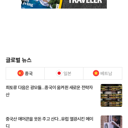
글로벌 뉴스
중국
일본
베트남
희토류 다음은 광모듈…중국이 움켜쥔 새로운 전략자
산
중국산 에어콘을 웃돈 주고 산다...유럽 열광시킨 메이
디