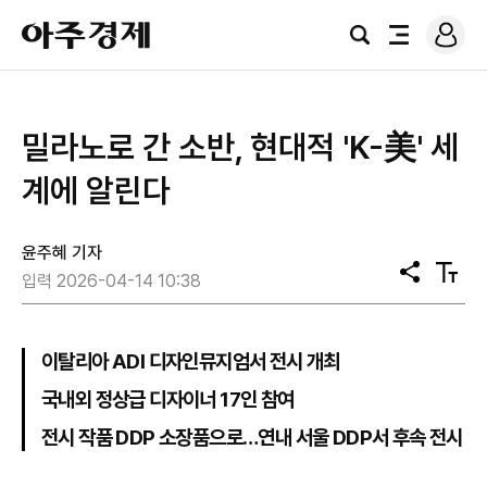
로
아
그
검
전
주
인
색
체
경
메
제
뉴
밀라노로 간 소반, 현대적 'K-美' 세
계에 알린다
윤주혜 기자
공
텍
입력 2026-04-14 10:38
유
스
트
크
기
이탈리아 ADI 디자인뮤지엄서 전시 개최
국내외 정상급 디자이너 17인 참여
전시 작품 DDP 소장품으로…연내 서울 DDP서 후속 전시