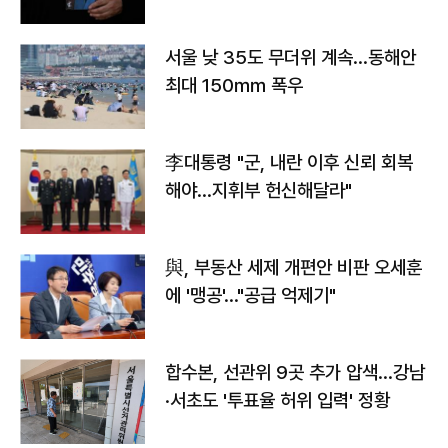
서울 낮 35도 무더위 계속…동해안
최대 150㎜ 폭우
李대통령 "군, 내란 이후 신뢰 회복
해야…지휘부 헌신해달라"
與, 부동산 세제 개편안 비판 오세훈
에 '맹공'…"공급 억제기"
합수본, 선관위 9곳 추가 압색…강남
·서초도 '투표율 허위 입력' 정황