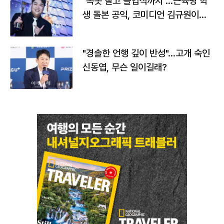
"속옷 빨고 졸업식까지"…근육병 학
생 돌본 공익, 코미디언 김규원이었
다
"경솔한 언행 깊이 반성"…고개 숙인
신동엽, 무슨 일이길래?