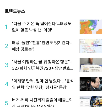
트렌드뉴스
"다음 주 기온 뚝 떨어진다"…태풍도
1
없이 열돔 박살 낸 '이것'
태풍 '돌핀'·'찬홈' 한반도 빗겨간다…
2
예상 경로는?
"서울 여행하는 꿈 뒤 찾아온 행운"…
3
327회차 연금복권720+ 당첨번호조
회 주목
"이재명 탄핵, 얼마 안 남았다"...'윤석
4
열 탄핵' 맞힌 무당, '성지글' 등장
버거·커피·치킨까지 줄줄이 매물…외
5
식 프랜차이즈 M&A '활기'