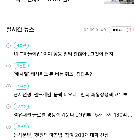
실시간 뉴스
08.09 01:49
UPDATE
4분전
與 "'하늘이법' 여야 공동 발의 괜찮아…그것이 협치"
9분전
'캐시딜' 캐시워크 돈 버는 퀴즈, 정답은?
14분전
관세전쟁 '엔드게임' 윤곽 나오나…한국 新통상정책 교두보 활
용해야
17분전
섬유패션 글로벌 경쟁력 키운다…산업부 15개 과제 180억 지
원
18분전
농식품부, '천원의 아침밥' 참여 200개 대학 선정