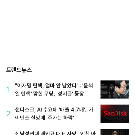
트렌드뉴스
"이재명 탄핵, 얼마 안 남았다"...'윤석
1
열 탄핵' 맞힌 무당, '성지글' 등장
샌디스크, AI 수요에 '매출 4.7배'…가
2
이던스 실망에 '주가는 하락'
신남성연대 배인규 대표 사망…인천 아