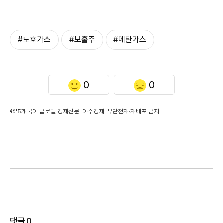
#도호가스
#보홀주
#메탄가스
0
0
©'5개국어 글로벌 경제신문' 아주경제. 무단전재·재배포 금지
댓글
0