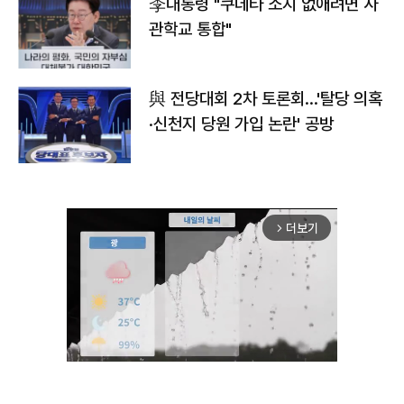
李대통령 "쿠데타 소지 없애려면 사
관학교 통합"
與 전당대회 2차 토론회…'탈당 의혹
·신천지 당원 가입 논란' 공방
더보기
arrow_forward_ios