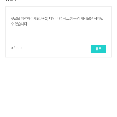
0
/ 300
등록