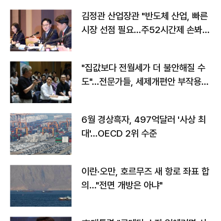
김정관 산업장관 "반도체 산업, 빠른
시장 선점 필요…주52시간제 손봐
야"
"집값보다 전월세가 더 불안해질 수
도"…전문가들, 세제개편안 부작용
우려
6월 경상흑자, 497억달러 '사상 최
대'…OECD 2위 수준
이란·오만, 호르무즈 새 항로 좌표 합
의…"전면 개방은 아냐"