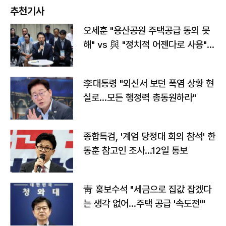
추천기사
오세훈 "용산공원 주택공급 동의 못
해" vs 與 "정치적 어젠다로 사용"
맞불
李대통령 "외신서 보던 폭염 상황 현
실로…모든 행정력 총동원하라"
종합특검, '계엄 당정대 회의 참석' 한
동훈 참고인 조사...12일 통보
靑 홍보수석 "세금으로 집값 잡겠다
는 생각 없어…주택 공급 '속도전'"