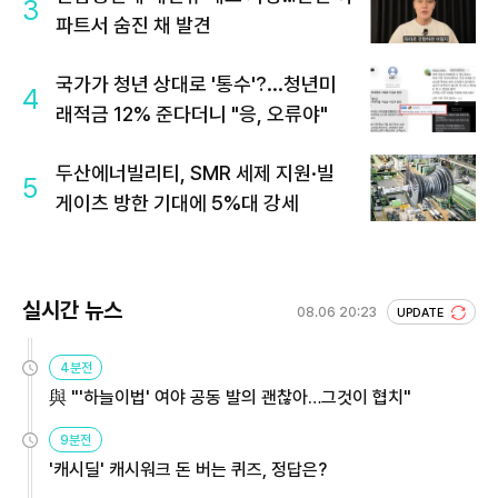
3
파트서 숨진 채 발견
국가가 청년 상대로 '통수'?...청년미
4
래적금 12% 준다더니 "응, 오류야"
두산에너빌리티, SMR 세제 지원·빌
5
게이츠 방한 기대에 5%대 강세
실시간 뉴스
08.06 20:23
UPDATE
4분전
與 "'하늘이법' 여야 공동 발의 괜찮아…그것이 협치"
9분전
'캐시딜' 캐시워크 돈 버는 퀴즈, 정답은?