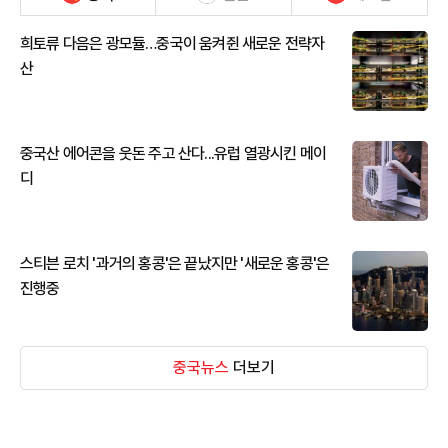
희토류 다음은 광모듈…중국이 움켜쥔 새로운 전략자
산
중국산 에어콘을 웃돈 주고 산다...유럽 열광시킨 메이
디
스티븐 로치 '과거의 홍콩'은 끝났지만 '새로운 홍콩'은
진행중
중국뉴스
더보기