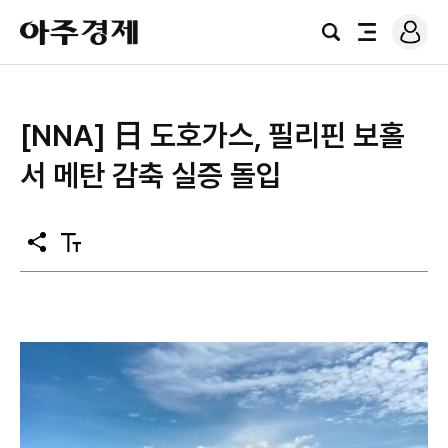
로
아
그
검
전
주
인
색
체
경
메
제
뉴
[NNA] 日 도호가스, 필리핀 보홀
서 메탄 감축 실증 돌입
공
텍
유
스
트
크
기