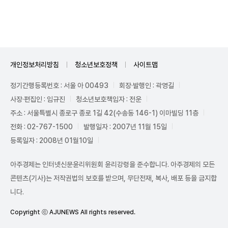
Unmute
개인정보처리방침
청소년보호정책
사이트맵
정기간행등록번호 : 서울 아 00493
회장·발행인 : 곽영길
사장·편집인 : 임규진
청소년보호책임자 : 전운
주소 : 서울특별시 종로구 종로 1길 42(수송동 146-1) 이마빌딩 11층
전화 : 02-767-1500
발행일자 : 2007년 11월 15일
등록일자 : 2008년 01월10일
아주경제는 인터넷신문윤리위원회 윤리강령을 준수합니다. 아주경제의 모든
콘텐츠(기사)는 저작권법의 보호를 받으며, 무단전재, 복사, 배포 등을 금지합
니다.
Copyright ⓒ AJUNEWS All rights reserved.