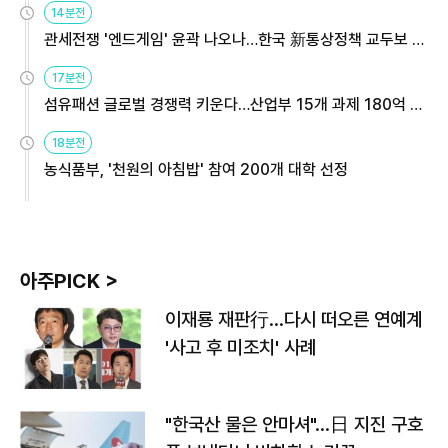
14분전
관세전쟁 '엔드게임' 윤곽 나오나…한국 新통상정책 교두보 활
용해야
17분전
섬유패션 글로벌 경쟁력 키운다…산업부 15개 과제 180억 지
원
18분전
농식품부, '천원의 아침밥' 참여 200개 대학 선정
아주PICK >
이재룡 재판行…다시 떠오른 연예계
'사고 후 미조치' 사례
"한국산 물은 안마셔"…日 지진 구호