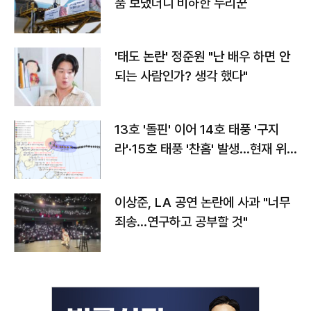
품 보냈더니 비하한 누리꾼
'태도 논란' 정준원 "난 배우 하면 안
되는 사람인가? 생각 했다"
13호 '돌핀' 이어 14호 태풍 '구지
라'·15호 태풍 '찬홈' 발생…현재 위
치와 이동경로는?
이상준, LA 공연 논란에 사과 "너무
죄송…연구하고 공부할 것"