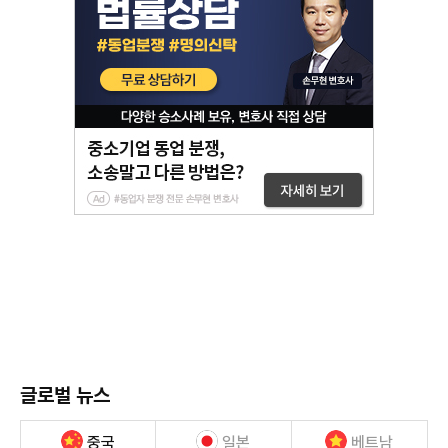
글로벌 뉴스
중국
일본
베트남